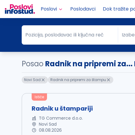
Poslovi
Poslodavci
Dok tražite p
Pozicija, poslodavac ili ključna reč
Izabe
Pozicija, poslodavac ili ključna reč
Grad
Posao
Radnik na pripremi za...
Novi Sad
Radnik na pripremi za štampu
Ističe
Radnik u štampariji
TG Commerce d.o.o.
Novi Sad
08.08.2026