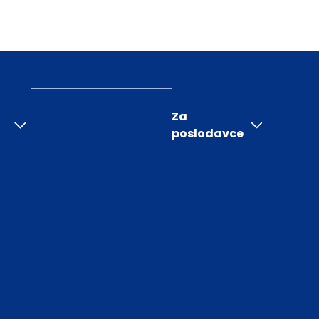
Za
poslodavce