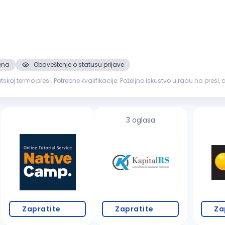
ena
Obaveštenje o statusu prijave
ljno iskustvo u radu na presi, ali nije uslov. Odgovornost, preciznost i posvećenost
 znanja...
3 oglasa
Zapratite
Zapratite
Za