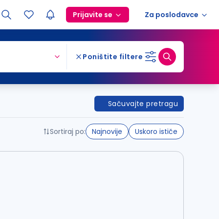
Prijavite se
Za poslodavce
Poništite filtere
Sačuvajte pretragu
Sortiraj po:
Najnovije
Uskoro ističe