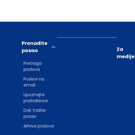
Pronađite
Za
posao
medije
Pretraga
poslova
Poslovi na
email
Upoznajte
poslodavce
Dok tražite
posao
Arhiva poslova