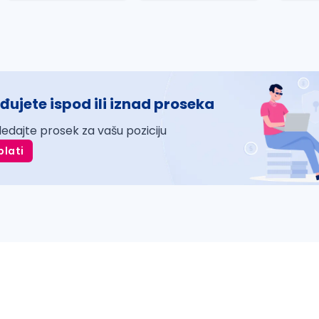
đujete ispod ili iznad proseka
ledajte prosek za vašu poziciju
plati