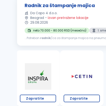
Radnik za štampanje majica
Da Capo 4 d.o.o.
Beograd
-
Izvan pretražene lokacije
29.08.2026
neto 70.000 - 80.000 RSD (mesečno)
1. sm
...Potreban
radnik
/ca za štampanje majica na pneumatskoj termo presi. Potrebne kvalifikacije: Pože
kvalitetu rada. Spremnost za timski rad i usvajanje novih
Zapratite
Zapratite