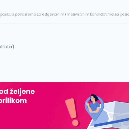
a posla, u potrazi smo za odgovornim i motivisanim kandidatima za pozic
vanje i osnovno održavanje...
ultata)
 od željene
prilikom