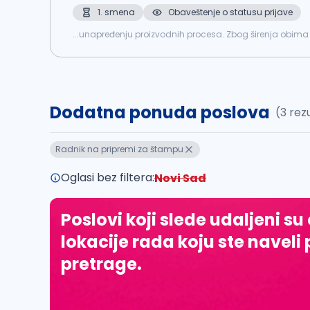
1. smena
Obaveštenje o statusu prijave
...unapređenju proizvodnih procesa. Zbog širenja obim
postavljanje materijala na proizvodnim mašinama Ruko
Dodatna ponuda poslova
(3 rez
Radnik na pripremi za štampu
Oglasi bez filtera:
Novi Sad
Poslovi koji slede udaljeni su
lokacije rada koju ste naveli 
pretrage.