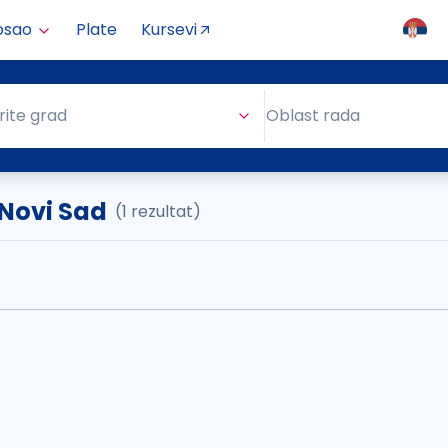
osao
Plate
Kursevi
Oblast rada
rite grad
Oblast rada
 Novi Sad
(1 rezultat)