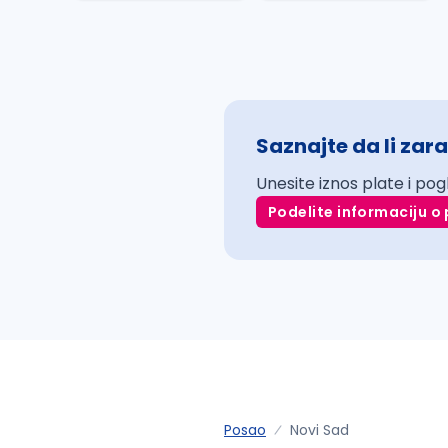
Saznajte da li zara
Unesite iznos plate i pog
Podelite informaciju o 
Posao
Novi Sad