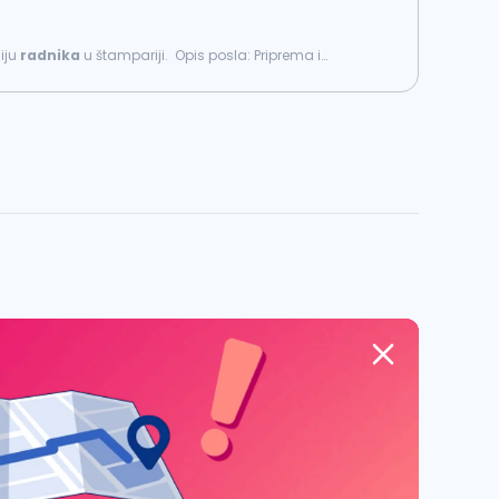
iju
radnika
u štampariji. Opis posla: Priprema i