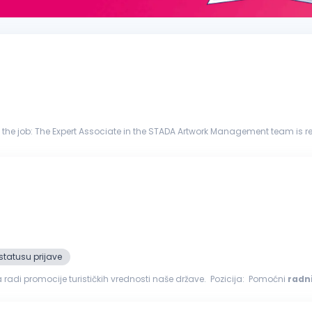
packaging materials, maintaining...
statusu prijave
a radi promocije turističkih vrednosti naše države. Pozicija: Pomoćni
radn
većen...