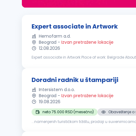
Expert associate in Artwork
Hemofarm a.d.
Beograd
-
Izvan pretražene lokacije
12.08.2026
Expert associate in Artwork Place of work: Belgrade About the job: The Expert Associate in the STADA Artwork Management team is responsible for coordinating
and monitoring changes of graphic designs for printed 
Doradni radnik u štampariji
Intersistem d.o.o.
Beograd
-
Izvan pretražene lokacije
19.08.2026
neto 75.000 RSD (mesečno)
Obaveštenje o 
...namenjenih turističkom tržištu, prodaji u suvenirnicam
Poželjno iskustvo na sličnim poslovima, ali nije uslov Pos