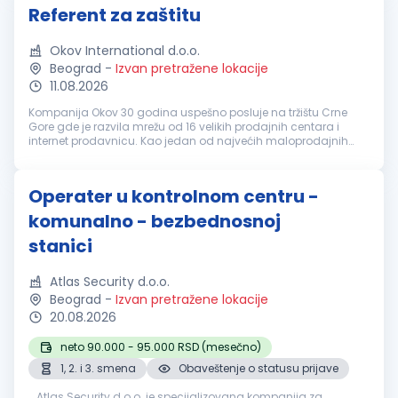
Referent za zaštitu
Okov International d.o.o.
Beograd
-
Izvan pretražene lokacije
11.08.2026
Kompanija Okov 30 godina uspešno posluje na tržištu Crne
Gore gde je razvila mrežu od 16 velikih prodajnih centara i
internet prodavnicu. Kao jedan od najvećih maloprodajnih
lanaca zapošljava preko 550 ljudi i nudi preko 50.000 artikala
za opremanje ...
Operater u kontrolnom centru -
komunalno - bezbednosnoj
stanici
Atlas Security d.o.o.
Beograd
-
Izvan pretražene lokacije
20.08.2026
neto 90.000 - 95.000 RSD (mesečno)
1, 2. i 3. smena
Obaveštenje o statusu prijave
...Atlas Security d.o.o. je specijalizovana kompanija za