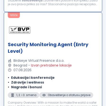
Službenik
obezbeđenja
(Savremeni poslovni kompleks) Zašto
je ovo prava prilika za Vas? Stacionarna pozicija recepcijskog
tipa: Posao se pretežno obavlja za pultom, uz određenu
potrebu...
Ističe
Security Monitoring Agent (Entry
Level)
Birdseye Virtual Presence d.o.o.
Beograd
-
Izvan pretražene lokacije
07.08.2026
Edukacija i konferencije
Zdravlje i wellness
Nagrade i bonusi
1, 2. i 3. smena
Obaveštenje o statusu prijave
Company Overview: With a mission to make the world a safer