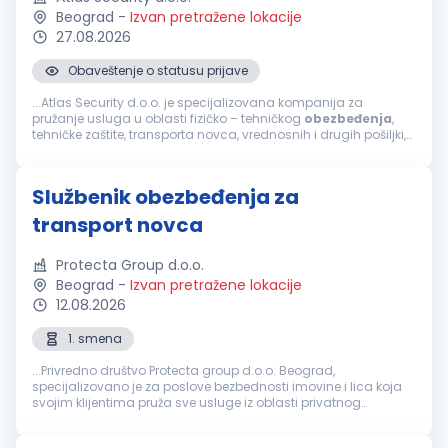
Beograd
-
Izvan pretražene lokacije
27.08.2026
Obaveštenje o statusu prijave
...Atlas Security d.o.o. je specijalizovana kompanija za
pružanje usluga u oblasti fizičko – tehničkog
obezbeđenja
,
tehničke zaštite, transporta novca, vrednosnih i drugih pošiljki,
mobilnog
obezbeđenja
, video i alarm monitoringa. Usled...
Službenik obezbeđenja za
transport novca
Protecta Group d.o.o.
Beograd
-
Izvan pretražene lokacije
12.08.2026
1. smena
...Privredno društvo Protecta group d.o.o. Beograd,
specijalizovano je za poslove bezbednosti imovine i lica koja
svojim klijentima pruža sve usluge iz oblasti privatnog
obezbeđenja
i tehničke zaštite, sa sedištem u Beogradu,
školski trg...