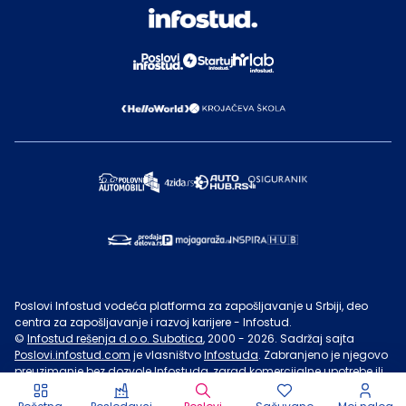
Poslovi Infostud vodeća platforma za zapošljavanje u Srbiji, deo
centra za zapošljavanje i razvoj karijere - Infostud.
©
Infostud rešenja d.o.o. Subotica
, 2000 -
2026
. Sadržaj sajta
Poslovi.infostud.com
je vlasništvo
Infostuda
. Zabranjeno je njegovo
preuzimanje bez dozvole
Infostuda
, zarad komercijalne upotrebe ili
u druge svrhe, osim za lične potrebe posetilaca sajta.
Uslovi
korišćenja.