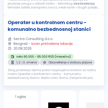
pružanje usluga u oblasti fizičko – tehničkog
obezbeđenja
,
tehničke zaštite, transporta novca, vrednosnih i drugih pošiljki,
mobilnog
obezbeđenja
, video i alarm monitoringa. Zbog
proširenja...
Operater u kontrolnom centru -
komunalno bezbednosnoj stanici
Sectra Consulting d.o.o.
Beograd
-
Izvan pretražene lokacije
20.08.2026
neto 90.000 - 95.000 RSD (mesečno)
1, 2. i 3. smena
Obaveštenje o statusu prijave
Zbog proširenja obima posla raspisujemo konkurs za radno
mesto Operater u kontrolnom centru - komunalno
bezbednosnoj stanici. Mesto rada: Borča, Zrenjaninski put,
Altina, Batajnica, Čukarička Padina, Bežanijska Kosa, Ugrinovci,
Zvezdara, Savski Venac...
1 oglas