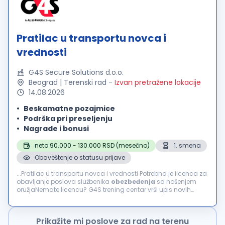
Pratilac u transportu novca i
vrednosti
G4S Secure Solutions d.o.o.
Beograd | Terenski rad
-
Izvan pretražene lokacije
14.08.2026
Beskamatne pozajmice
Podrška pri preseljenju
Nagrade i bonusi
neto 90.000 - 130.000 RSD (mesečno)
1. smena
Obaveštenje o statusu prijave
...Pratilac u transportu novca i vrednosti Potrebna je licenca za
obavljanje poslova službenika
obezbeđenja
sa nošenjem
oružjaNemate licencu? G4S trening centar vrši upis novih
polaznika za obuku! šta podrazumeva ovaj posao?
Obezbeđenje...
Prikažite mi poslove za rad na terenu