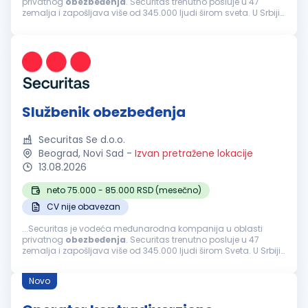
privatnog
obezbeđenja
. Securitas trenutno posluje u 47
zemalja i zapošljava više od 345.000 ljudi širom sveta. U Srbiji
kompaniju Securitas čini tim od 4.000 ljudi koji svakodnevno
čine naše...
Službenik obezbeđenja
Securitas Se d.o.o.
Beograd, Novi Sad
-
Izvan pretražene lokacije
13.08.2026
neto 75.000 - 85.000 RSD (mesečno)
CV nije obavezan
...Securitas je vodeća međunarodna kompanija u oblasti
privatnog
obezbeđenja
. Securitas trenutno posluje u 47
zemalja i zapošljava više od 345.000 ljudi širom Sveta. U Srbiji
kompaniju Securitas čini tim od 4.000 ljudi, koji svakodnevno
čine naše...
Novo