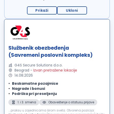
Prikaži
Ukloni
Službenik obezbeđenja
(Savremeni poslovni kompleks)
G4S Secure Solutions d.o.o.
Beograd
-
Izvan pretražene lokacije
14.08.2026
Beskamatne pozajmice
Nagrade i bonusi
Podrška pri preseljenju
1. i 3. smena
Obaveštenje o statusu prijave
...praksu u zajednicama širom sveta. Otvorena pozicija: