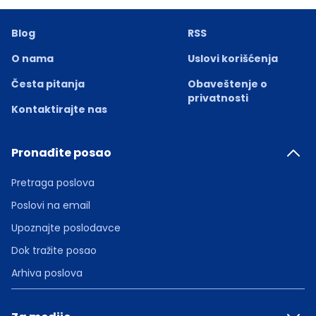
Blog
RSS
O nama
Uslovi korišćenja
Česta pitanja
Obaveštenje o
privatnosti
Kontaktirajte nas
Pronađite posao
Pretraga poslova
Poslovi na email
Upoznajte poslodavce
Dok tražite posao
Arhiva poslova