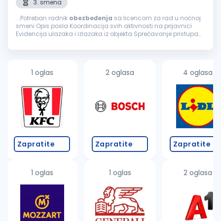
3. smena
...Potreban radnik
obezbeđenja
sa licencom za rad u noćnoj
smeni Opis posla Koordinacija svih aktivnosti na prijavnici
Evidencija ulazaka i izlazaka iz objekta Sprečavanje pristupa
neovlašćenim licima i vozilima u objekat i prostor Redovni
obilazak...
1 oglas
2 oglasa
4 oglasa
Zapratite
Zapratite
Zapratite
1 oglas
1 oglas
2 oglasa