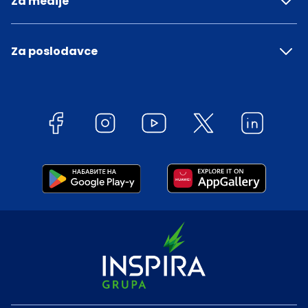
Za medije
Za poslodavce