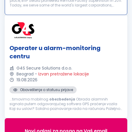
place, BVP Serbia pioneered Remote Facility Supervision in 2011.
Today, we serve some of the world's largest corporations,
providing mission-critical security, safety, and operational
support...
Operater u alarm-monitoring
centru
G4S Secure Solutions d.o.o.
Beograd
-
Izvan pretražene lokacije
19.08.2026
Obaveštenje o statusu prijave
...timovima mobilnog
obezbeđenja
Obrada alarmnih
signala putem odgovarajućeg softvera GPS praćenje vozila
Koji su uslovi? Solidno poznavanje rada na računaru Poželjno
znanje engleskog jezika Benefiti koje biste imali kao član našeg
tima: Mogućnost...
Novi oglasi za posao na Vaš email