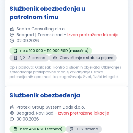
Službenik obezbeđenja u
patrolnom timu
Sectra Consulting d.o.o.
Beograd | Terenski rad
-
Izvan pretražene lokacije
02.09.2026
neto 100.000 - 110.000 RSD (mesečno)
1, 2. i 3. smena
Obaveštenje o statusu prijave
Opis poslova: Obilazak i kontrola štićenih objekata, Otkrivanje i
sprečavanje protivpravne radnje, otklanjanje uzroka
potencijalnih opasnosti koje ugrožavaju život, fizički integritet,
bezbednost imovine i poslovanja u štićenom objektu,
zadržavanje ...
Službenik obezbeđenja
Protexi Group System Dads d.o.o.
Beograd, Novi Sad
-
Izvan pretražene lokacije
30.08.2026
neto 450 RSD (satnica)
1. i 2. smena