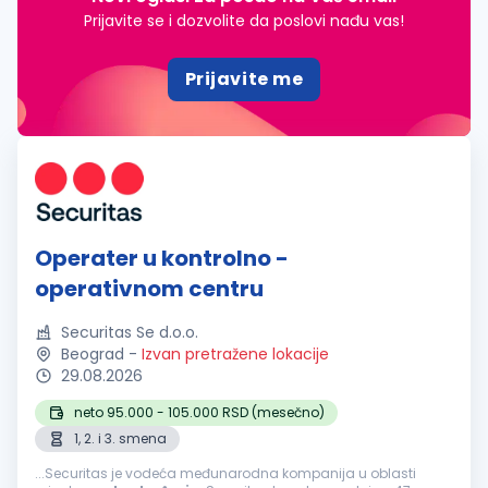
Prijavite se i dozvolite da poslovi nađu vas!
Prijavite me
Operater u kontrolno -
operativnom centru
Securitas Se d.o.o.
Beograd
-
Izvan pretražene lokacije
29.08.2026
neto 95.000 - 105.000 RSD (mesečno)
1, 2. i 3. smena
...Securitas je vodeća međunarodna kompanija u oblasti