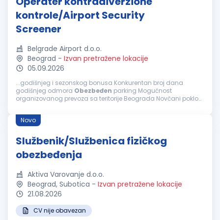
Operater kontradiverzione
kontrole/Airport Security
Screener
Belgrade Airport d.o.o.
Beograd
-
Izvan pretražene lokacije
05.09.2026
...godišnjeg i sezonskog bonusa Konkurentan broj dana
godišnjeg odmora
Obezbeđen
parking Mogućnost
organizovanog prevoza sa teritorije Beograda Novčani pokloni
za Božić i Uskrs, novogodišnji vaučeri za decu zaposlenih
Novčana pomoć za udžbenike u novoj školskoj godini
Novo
Jubilarne nagrade i solidarna pomoć Beskamatna pozajmica
Prednost imaju kandidati koji poseduju Licencu za vršenje
poslova službenika privatnog obezbeđenja u skladu sa
Službenik/Službenica fizičkog
Zakonom o privatnom obezbeđivanju (sa ili bez nošenja oružja
obezbeđenja
LF1/LF2)....
Aktiva Varovanje d.o.o.
Beograd, Subotica
-
Izvan pretražene lokacije
21.08.2026
CV nije obavezan