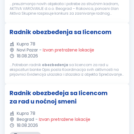
...preuzimanja novih objekata i potrebe za stručnim kadrom,
AKTIVA VAROVANJE d.o.o. Beograd – Rakovica, ponosni član
Aktiva Skupine raspisuje konkurs za zasnivanje radnog
odnosa na poziciji: Službenik/-ca fizičkog
obezbeđenja
. Kao
grupaciji Aktiva koja...
Radnik obezbeđenja sa licencom
Kupra 78
Novi Pazar
-
Izvan pretražene lokacije
18.08.2026
...Potreban radnik
obezbeđenja
sa licencom za rad u
ekspozituri banke Opis posla Koordinacija svih aktivnosti na
prijavnici Evidencija ulazaka i izlazaka iz objekta Sprečavanje
pristupa neovlašćenim licima i vozilima u objekat i prostor
Redovni...
Radnik obezbeđeja sa licencom
za rad u noćnoj smeni
Kupra 78
Beograd
-
Izvan pretražene lokacije
18.08.2026