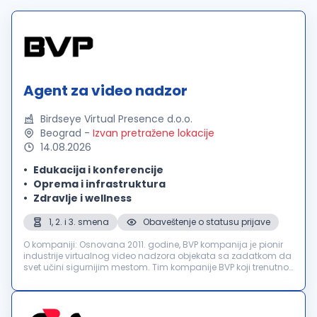
Agent za video nadzor
Birdseye Virtual Presence d.o.o.
Beograd
-
Izvan pretražene lokacije
14.08.2026
Edukacija i konferencije
Oprema i infrastruktura
Zdravlje i wellness
1, 2. i 3. smena
Obaveštenje o statusu prijave
O kompaniji: Osnovana 2011. godine, BVP kompanija је pionir
industrije virtualnog video nadzora objekata sa zadatkom da
svet učini sigurnijim mestom. Tim kompanije BVP koji trenutno
broji više od 350 profesionalaca a naše čvrsto uverenje je da
se bil...