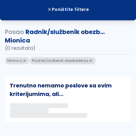
Poništite filtere
Posao
Radnik/službenik obezb...
Mionica
(0 rezultata)
Mionica
Radnik/službenik obezbeđenja
Trenutno nemamo poslove sa ovim
kriterijumima, ali...
Ako sačuvate ovu pretragu, obavestićemo vas putem 