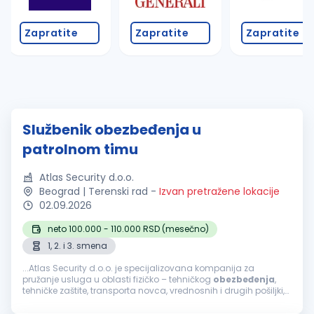
Zapratite
Zapratite
Zapratite
Službenik obezbeđenja u
patrolnom timu
Atlas Security d.o.o.
Beograd | Terenski rad
-
Izvan pretražene lokacije
02.09.2026
neto 100.000 - 110.000 RSD (mesečno)
1, 2. i 3. smena
...Atlas Security d.o.o. je specijalizovana kompanija za
pružanje usluga u oblasti fizičko – tehničkog
obezbeđenja
,
tehničke zaštite, transporta novca, vrednosnih i drugih pošiljki,
mobilnog
obezbeđenja
, video i alarm monitoringa. Usled...