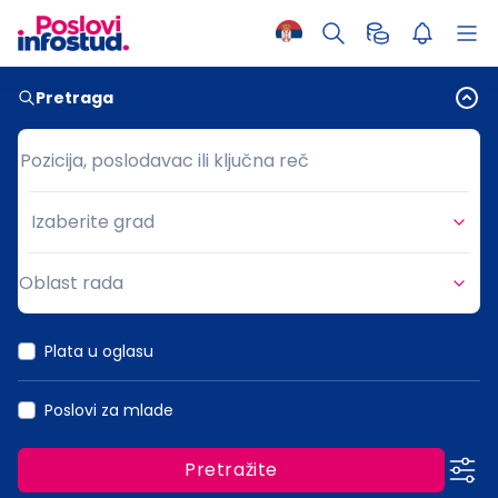
Pretraga
Pozicija, poslodavac ili ključna reč
Pozicija, poslodavac ili ključna reč
Izaberite grad
Grad
Oblast rada
Oblast rada
Plata u oglasu
Poslovi za mlade
Pretražite