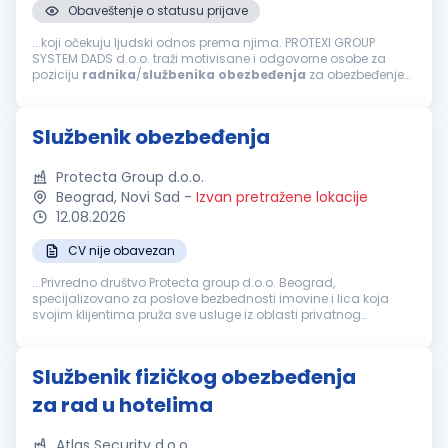
Obaveštenje o statusu prijave
...koji očekuju ljudski odnos prema njima. PROTEXI GROUP
SYSTEM DADS d.o.o. traži motivisane i odgovorne osobe za
poziciju
radnika
/
službenika
obezbeđenja
za obezbeđenje
prodavnica u tržnim centrima u Beogradu i Novom Sadu.
Odgovornosti: Održavanje bezbednosti...
Službenik obezbeđenja
Protecta Group d.o.o.
Beograd, Novi Sad
-
Izvan pretražene lokacije
12.08.2026
CV nije obavezan
...Privredno društvo Protecta group d.o.o. Beograd,
specijalizovano za poslove bezbednosti imovine i lica koja
svojim klijentima pruža sve usluge iz oblasti privatnog
obezbeđenja
i tehničke zaštite, sa sedištem u Beogradu,
školski trg br. 5, objavljuje...
Službenik fizičkog obezbeđenja
za rad u hotelima
Atlas Security d.o.o.