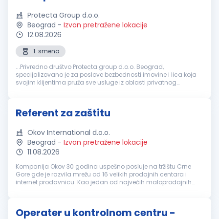
Protecta Group d.o.o.
Beograd
-
Izvan pretražene lokacije
12.08.2026
1. smena
...Privredno društvo Protecta group d.o.o. Beograd,
specijalizovano je za poslove bezbednosti imovine i lica koja
svojim klijentima pruža sve usluge iz oblasti privatnog
obezbeđenja
i tehničke zaštite, sa sedištem u Beogradu,
školski trg...
Referent za zaštitu
Okov International d.o.o.
Beograd
-
Izvan pretražene lokacije
11.08.2026
Kompanija Okov 30 godina uspešno posluje na tržištu Crne
Gore gde je razvila mrežu od 16 velikih prodajnih centara i
internet prodavnicu. Kao jedan od najvećih maloprodajnih
lanaca zapošljava preko 550 ljudi i nudi preko 50.000 artikala
za opremanje ...
Operater u kontrolnom centru -