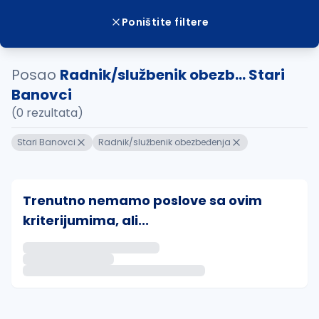
Poništite filtere
Posao
Radnik/službenik obezb... Stari
Banovci
(0 rezultata)
Stari Banovci
Radnik/službenik obezbeđenja
Trenutno nemamo poslove sa ovim
kriterijumima, ali...
Ako sačuvate ovu pretragu, obavestićemo vas putem 