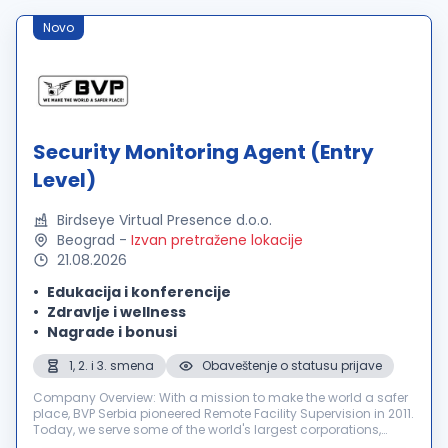
Novo
Security Monitoring Agent (Entry
Level)
Birdseye Virtual Presence d.o.o.
Beograd
-
Izvan pretražene lokacije
21.08.2026
Edukacija i konferencije
Zdravlje i wellness
Nagrade i bonusi
1, 2. i 3. smena
Obaveštenje o statusu prijave
Company Overview: With a mission to make the world a safer
place, BVP Serbia pioneered Remote Facility Supervision in 2011.
Today, we serve some of the world's largest corporations,
providing mission-critical security, safety, and operational