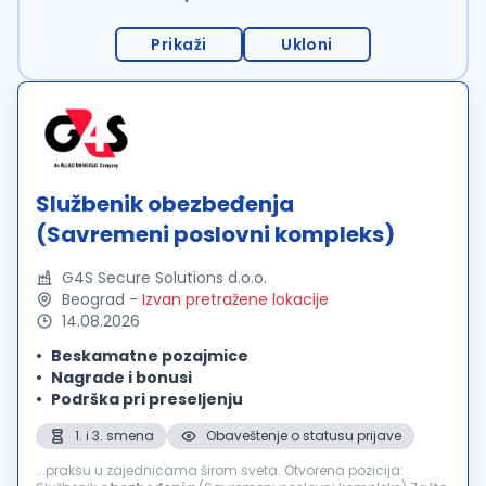
Prikaži
Ukloni
Službenik obezbeđenja
(Savremeni poslovni kompleks)
G4S Secure Solutions d.o.o.
Beograd
-
Izvan pretražene lokacije
14.08.2026
Beskamatne pozajmice
Nagrade i bonusi
Podrška pri preseljenju
1. i 3. smena
Obaveštenje o statusu prijave
...praksu u zajednicama širom sveta. Otvorena pozicija: