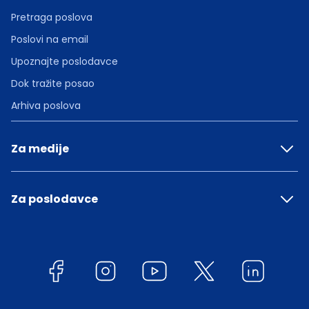
Pretraga poslova
Poslovi na email
Upoznajte poslodavce
Dok tražite posao
Arhiva poslova
Za medije
Za poslodavce