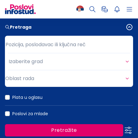
Pretraga
Pozicija, poslodavac ili ključna reč
Pozicija, poslodavac ili ključna reč
Izaberite grad
Grad
Oblast rada
Oblast rada
Plata u oglasu
Poslovi za mlade
Pretražite