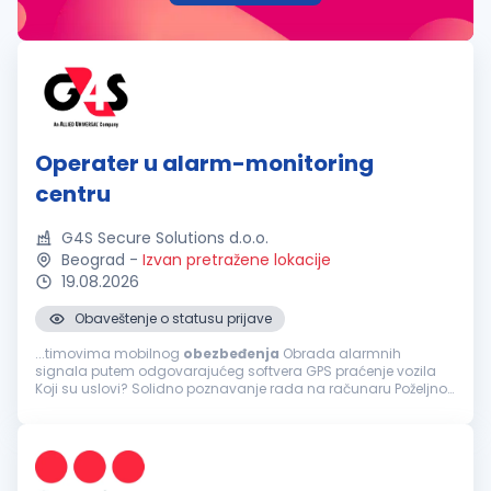
Operater u alarm-monitoring
centru
G4S Secure Solutions d.o.o.
Beograd
-
Izvan pretražene lokacije
19.08.2026
Obaveštenje o statusu prijave
...timovima mobilnog
obezbeđenja
Obrada alarmnih
signala putem odgovarajućeg softvera GPS praćenje vozila
Koji su uslovi? Solidno poznavanje rada na računaru Poželjno
znanje engleskog jezika Benefiti koje biste imali kao član našeg
tima: Mogućnost...