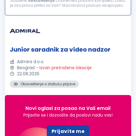
Službenik
obezbeđenja
(Savremeni poslovni kompleks) Zašto
je ovo prava prilika za Vas? Stacionarna pozicija recepcijskog
tipa: Posao se pretežno obavlja za pultom, uz određenu
potrebu...
Junior saradnik za video nadzor
Admira d.o.o.
Beograd
-
Izvan pretražene lokacije
22.08.2026
Obaveštenje o statusu prijave
Novi oglasi za posao na Vaš email
Prijavite se i dozvolite da poslovi nađu vas!
Prijavite me