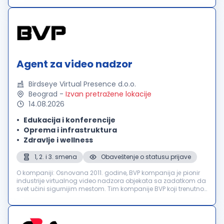
support...
Agent za video nadzor
Birdseye Virtual Presence d.o.o.
Beograd
-
Izvan pretražene lokacije
14.08.2026
Edukacija i konferencije
Oprema i infrastruktura
Zdravlje i wellness
1, 2. i 3. smena
Obaveštenje o statusu prijave
O kompaniji: Osnovana 2011. godine, BVP kompanija је pionir
industrije virtualnog video nadzora objekata sa zadatkom da
svet učini sigurnijim mestom. Tim kompanije BVP koji trenutno
broji više od 350 profesionalaca a naše čvrsto uverenje je da
se bil...