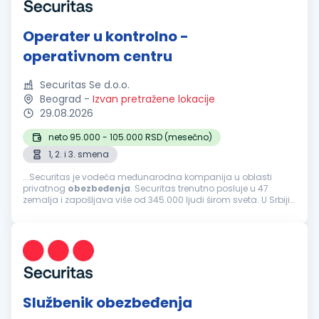
Operater u kontrolno -
operativnom centru
Securitas Se d.o.o.
Beograd
-
Izvan pretražene lokacije
29.08.2026
neto 95.000 - 105.000 RSD (mesečno)
1, 2. i 3. smena
...Securitas je vodeća međunarodna kompanija u oblasti
privatnog
obezbeđenja
. Securitas trenutno posluje u 47
zemalja i zapošljava više od 345.000 ljudi širom sveta. U Srbiji
kompaniju Securitas čini tim od 4.000 ljudi koji svakodnevno
čine naše...
Službenik obezbeđenja