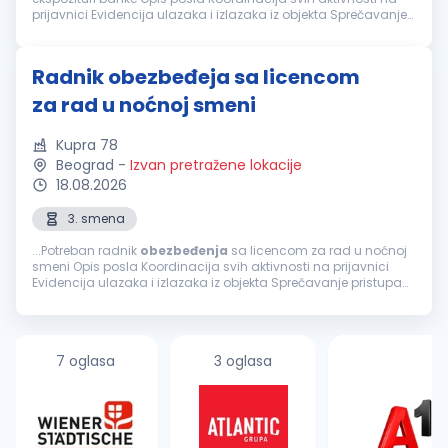
prijavnici Evidencija ulazaka i izlazaka iz objekta Sprečavanje
pristupa neovlašćenim licima i vozilima u objekat i prostor
Redovni...
Radnik obezbeđeja sa licencom
za rad u noćnoj smeni
Kupra 78
Beograd
-
Izvan pretražene lokacije
18.08.2026
3. smena
...Potreban radnik
obezbeđenja
sa licencom za rad u noćnoj
smeni Opis posla Koordinacija svih aktivnosti na prijavnici
Evidencija ulazaka i izlazaka iz objekta Sprečavanje pristupa
neovlašćenim licima i vozilima u objekat i prostor Redovni
obilazak...
7 oglasa
3 oglasa