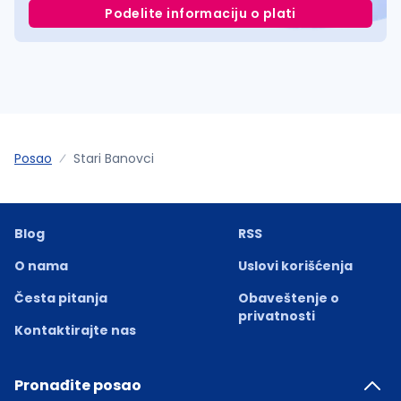
Podelite informaciju o plati
Posao
Stari Banovci
Blog
RSS
O nama
Uslovi korišćenja
Česta pitanja
Obaveštenje o
privatnosti
Kontaktirajte nas
Pronađite posao