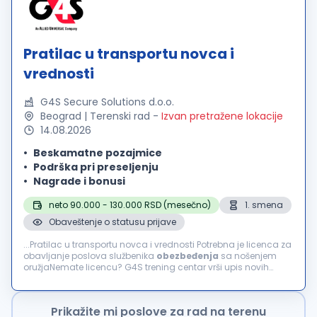
Pratilac u transportu novca i
vrednosti
G4S Secure Solutions d.o.o.
Beograd | Terenski rad
-
Izvan pretražene lokacije
14.08.2026
Beskamatne pozajmice
Podrška pri preseljenju
Nagrade i bonusi
neto 90.000 - 130.000 RSD (mesečno)
1. smena
Obaveštenje o statusu prijave
...Pratilac u transportu novca i vrednosti Potrebna je licenca za
obavljanje poslova službenika
obezbeđenja
sa nošenjem
oružjaNemate licencu? G4S trening centar vrši upis novih
polaznika za obuku! šta podrazumeva ovaj posao?
Obezbeđenje...
Prikažite mi poslove za rad na terenu