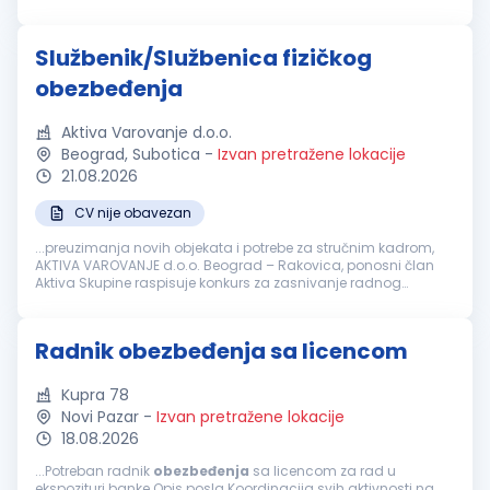
za Božić i Uskrs, novogodišnji vaučeri za decu zaposlenih
Novčana pomoć za udžbenike u novoj školskoj godini
Jubilarne nagrade i solidarna pomoć Beskamatna pozajmica
Službenik/Službenica fizičkog
Prednost imaju kandidati koji poseduju Licencu za vršenje
poslova službenika privatnog obezbeđenja u skladu sa
obezbeđenja
Zakonom o privatnom obezbeđivanju (sa ili bez nošenja oružja
LF1/LF2)....
Aktiva Varovanje d.o.o.
Beograd, Subotica
-
Izvan pretražene lokacije
21.08.2026
CV nije obavezan
...preuzimanja novih objekata i potrebe za stručnim kadrom,
AKTIVA VAROVANJE d.o.o. Beograd – Rakovica, ponosni član
Aktiva Skupine raspisuje konkurs za zasnivanje radnog
odnosa na poziciji: Službenik/-ca fizičkog
obezbeđenja
. Kao
grupaciji Aktiva koja...
Radnik obezbeđenja sa licencom
Kupra 78
Novi Pazar
-
Izvan pretražene lokacije
18.08.2026
...Potreban radnik
obezbeđenja
sa licencom za rad u
ekspozituri banke Opis posla Koordinacija svih aktivnosti na