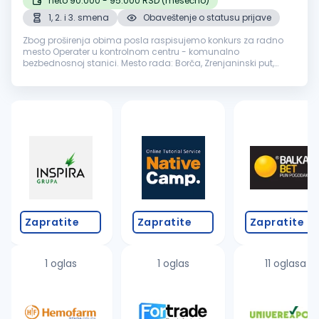
neto 90.000 - 95.000 RSD (mesečno)
1, 2. i 3. smena
Obaveštenje o statusu prijave
Zbog proširenja obima posla raspisujemo konkurs za radno
mesto Operater u kontrolnom centru - komunalno
bezbednosnoj stanici. Mesto rada: Borča, Zrenjaninski put,
Altina, Batajnica, Čukarička Padina, Bežanijska Kosa, Ugrinovci,
Zvezdara, Savski Venac...
Zapratite
Zapratite
Zapratite
1 oglas
1 oglas
11 oglasa