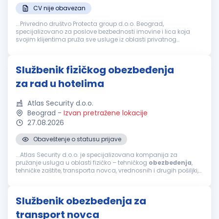
CV nije obavezan
...Privredno društvo Protecta group d.o.o. Beograd,
specijalizovano za poslove bezbednosti imovine i lica koja
svojim klijentima pruža sve usluge iz oblasti privatnog
obezbeđenja
i tehničke zaštite, sa sedištem u Beogradu,
školski trg br. 5, objavljuje...
Službenik fizičkog obezbeđenja
za rad u hotelima
Atlas Security d.o.o.
Beograd
-
Izvan pretražene lokacije
27.08.2026
Obaveštenje o statusu prijave
...Atlas Security d.o.o. je specijalizovana kompanija za
pružanje usluga u oblasti fizičko – tehničkog
obezbeđenja
,
tehničke zaštite, transporta novca, vrednosnih i drugih pošiljki,
mobilnog
obezbeđenja
, video i alarm monitoringa. Usled...
Službenik obezbeđenja za
transport novca