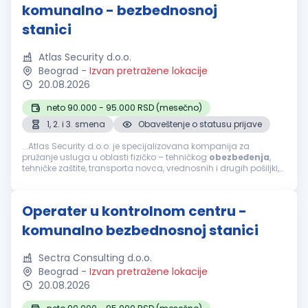
komunalno - bezbednosnoj
stanici
Atlas Security d.o.o.
Beograd
-
Izvan pretražene lokacije
20.08.2026
neto 90.000 - 95.000 RSD (mesečno)
1, 2. i 3. smena
Obaveštenje o statusu prijave
...Atlas Security d.o.o. je specijalizovana kompanija za
pružanje usluga u oblasti fizičko – tehničkog
obezbeđenja
,
tehničke zaštite, transporta novca, vrednosnih i drugih pošiljki,
mobilnog
obezbeđenja
, video i alarm monitoringa. Zbog
proširenja...
Operater u kontrolnom centru -
komunalno bezbednosnoj stanici
Sectra Consulting d.o.o.
Beograd
-
Izvan pretražene lokacije
20.08.2026