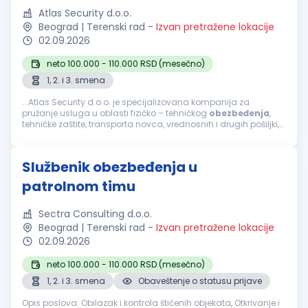
Atlas Security d.o.o.
Beograd | Terenski rad
-
Izvan pretražene lokacije
02.09.2026
neto 100.000 - 110.000 RSD (mesečno)
1, 2. i 3. smena
...Atlas Security d.o.o. je specijalizovana kompanija za
pružanje usluga u oblasti fizičko – tehničkog
obezbeđenja
,
tehničke zaštite, transporta novca, vrednosnih i drugih pošiljki,
mobilnog
obezbeđenja
, video i alarm monitoringa. Usled...
Službenik obezbeđenja u
patrolnom timu
Sectra Consulting d.o.o.
Beograd | Terenski rad
-
Izvan pretražene lokacije
02.09.2026
neto 100.000 - 110.000 RSD (mesečno)
1, 2. i 3. smena
Obaveštenje o statusu prijave
Opis poslova: Obilazak i kontrola štićenih objekata, Otkrivanje i