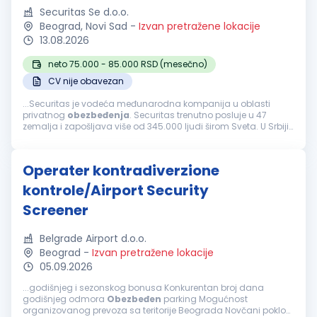
Securitas Se d.o.o.
Beograd, Novi Sad
-
Izvan pretražene lokacije
13.08.2026
neto 75.000 - 85.000 RSD (mesečno)
CV nije obavezan
...Securitas je vodeća međunarodna kompanija u oblasti
privatnog
obezbeđenja
. Securitas trenutno posluje u 47
zemalja i zapošljava više od 345.000 ljudi širom Sveta. U Srbiji
kompaniju Securitas čini tim od 4.000 ljudi, koji svakodnevno
čine naše...
Operater kontradiverzione
kontrole/Airport Security
Screener
Belgrade Airport d.o.o.
Beograd
-
Izvan pretražene lokacije
05.09.2026
...godišnjeg i sezonskog bonusa Konkurentan broj dana
godišnjeg odmora
Obezbeđen
parking Mogućnost
organizovanog prevoza sa teritorije Beograda Novčani pokloni