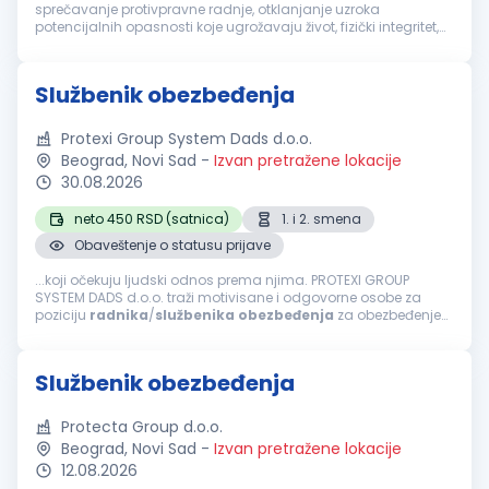
sprečavanje protivpravne radnje, otklanjanje uzroka
potencijalnih opasnosti koje ugrožavaju život, fizički integritet,
bezbednost imovine i poslovanja u štićenom objektu,
zadržavanje ...
Službenik obezbeđenja
Protexi Group System Dads d.o.o.
Beograd, Novi Sad
-
Izvan pretražene lokacije
30.08.2026
neto 450 RSD (satnica)
1. i 2. smena
Obaveštenje o statusu prijave
...koji očekuju ljudski odnos prema njima. PROTEXI GROUP
SYSTEM DADS d.o.o. traži motivisane i odgovorne osobe za
poziciju
radnika
/
službenika
obezbeđenja
za obezbeđenje
prodavnica u tržnim centrima u Beogradu i Novom Sadu.
Odgovornosti: Održavanje bezbednosti...
Službenik obezbeđenja
Protecta Group d.o.o.
Beograd, Novi Sad
-
Izvan pretražene lokacije
12.08.2026