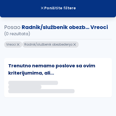
Poništite filtere
Posao
Radnik/službenik obezb... Vreoci
(0 rezultata)
Vreoci
Radnik/službenik obezbeđenja
Trenutno nemamo poslove sa ovim
kriterijumima, ali...
Ako sačuvate ovu pretragu, obavestićemo vas putem 
uvajte pretragu