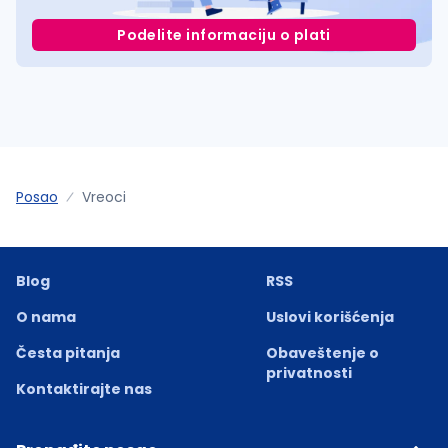
Podelite informaciju o plati
Posao
Vreoci
Blog
RSS
O nama
Uslovi korišćenja
Česta pitanja
Obaveštenje o
privatnosti
Kontaktirajte nas