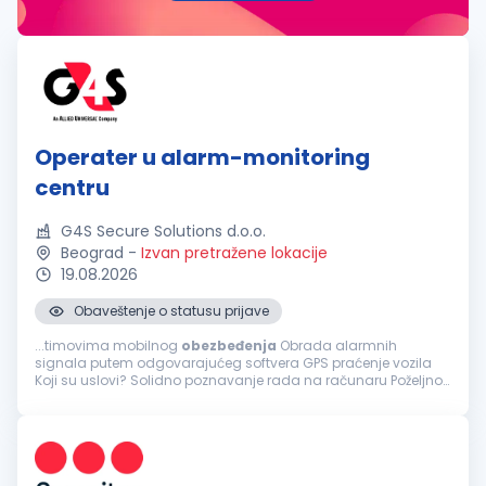
Operater u alarm-monitoring
centru
G4S Secure Solutions d.o.o.
Beograd
-
Izvan pretražene lokacije
19.08.2026
Obaveštenje o statusu prijave
...timovima mobilnog
obezbeđenja
Obrada alarmnih
signala putem odgovarajućeg softvera GPS praćenje vozila
Koji su uslovi? Solidno poznavanje rada na računaru Poželjno
znanje engleskog jezika Benefiti koje biste imali kao član našeg
tima: Mogućnost...