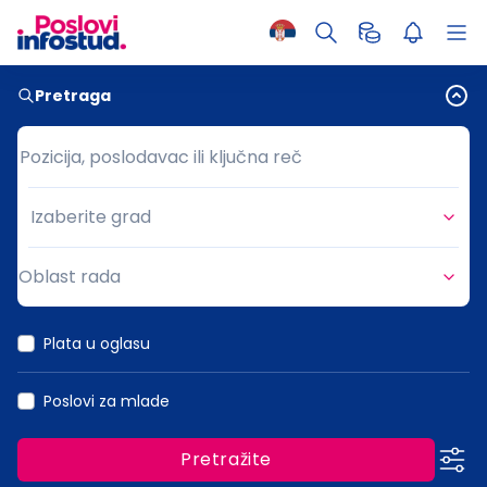
Pretraga
Pozicija, poslodavac ili ključna reč
Pozicija, poslodavac ili ključna reč
Izaberite grad
Grad
Oblast rada
Oblast rada
Plata u oglasu
Poslovi za mlade
Pretražite