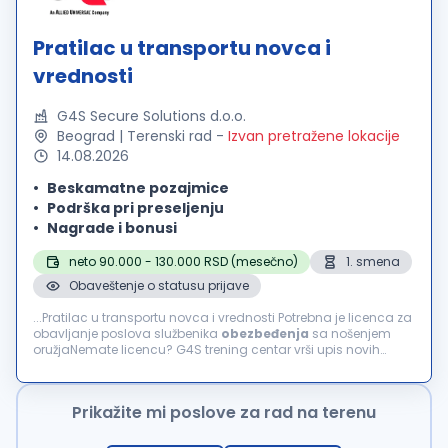
Pratilac u transportu novca i
vrednosti
G4S Secure Solutions d.o.o.
Beograd | Terenski rad
-
Izvan pretražene lokacije
14.08.2026
Beskamatne pozajmice
Podrška pri preseljenju
Nagrade i bonusi
neto 90.000 - 130.000 RSD (mesečno)
1. smena
Obaveštenje o statusu prijave
...Pratilac u transportu novca i vrednosti Potrebna je licenca za
obavljanje poslova službenika
obezbeđenja
sa nošenjem
oružjaNemate licencu? G4S trening centar vrši upis novih
polaznika za obuku! šta podrazumeva ovaj posao?
Obezbeđenje...
Prikažite mi poslove za rad na terenu