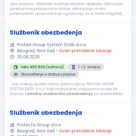
Opis poslova: Obilazak i kontrola štićenih objekata, Otkrivanje i
sprečavanje protivpravne radnje, otklanjanje uzroka
potencijalnih opasnosti koje ugrožavaju život, fizički integritet,
bezbednost imovine i poslovanja u štićenom objektu,
zadržavanje ...
Službenik obezbeđenja
Protexi Group System Dads d.o.o.
Beograd, Novi Sad
-
Izvan pretražene lokacije
30.08.2026
neto 450 RSD (satnica)
1. i 2. smena
Obaveštenje o statusu prijave
...koji očekuju ljudski odnos prema njima. PROTEXI GROUP
SYSTEM DADS d.o.o. traži motivisane i odgovorne osobe za
poziciju
radnika
/
službenika
obezbeđenja
za obezbeđenje
prodavnica u tržnim centrima u Beogradu i Novom Sadu.
Odgovornosti: Održavanje bezbednosti...
Službenik obezbeđenja
Protecta Group d.o.o.
Beograd, Novi Sad
-
Izvan pretražene lokacije