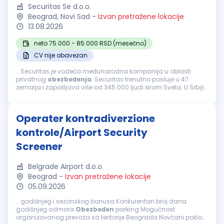
Securitas Se d.o.o.
Beograd, Novi Sad
-
Izvan pretražene lokacije
13.08.2026
neto 75.000 - 85.000 RSD (mesečno)
CV nije obavezan
...Securitas je vodeća međunarodna kompanija u oblasti
privatnog
obezbeđenja
. Securitas trenutno posluje u 47
zemalja i zapošljava više od 345.000 ljudi širom Sveta. U Srbiji
kompaniju Securitas čini tim od 4.000 ljudi, koji svakodnevno
čine naše...
Operater kontradiverzione
kontrole/Airport Security
Screener
Belgrade Airport d.o.o.
Beograd
-
Izvan pretražene lokacije
05.09.2026
...godišnjeg i sezonskog bonusa Konkurentan broj dana
godišnjeg odmora
Obezbeđen
parking Mogućnost
organizovanog prevoza sa teritorije Beograda Novčani pokloni