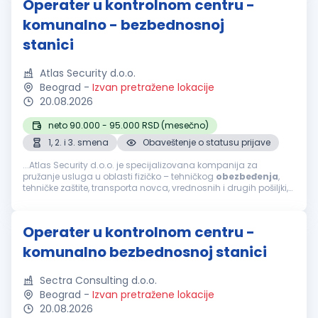
Operater u kontrolnom centru -
komunalno - bezbednosnoj
stanici
Atlas Security d.o.o.
Beograd
-
Izvan pretražene lokacije
20.08.2026
neto 90.000 - 95.000 RSD (mesečno)
1, 2. i 3. smena
Obaveštenje o statusu prijave
...Atlas Security d.o.o. je specijalizovana kompanija za
pružanje usluga u oblasti fizičko – tehničkog
obezbeđenja
,
tehničke zaštite, transporta novca, vrednosnih i drugih pošiljki,
mobilnog
obezbeđenja
, video i alarm monitoringa. Zbog
proširenja...
Operater u kontrolnom centru -
komunalno bezbednosnoj stanici
Sectra Consulting d.o.o.
Beograd
-
Izvan pretražene lokacije
20.08.2026