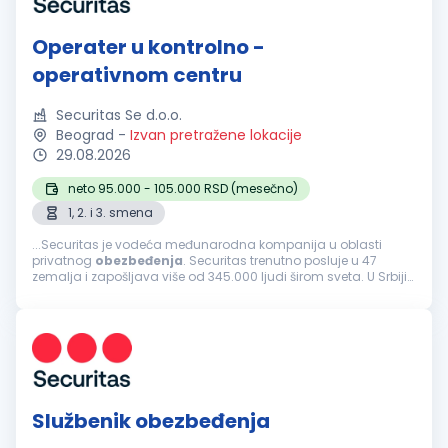
Operater u kontrolno -
operativnom centru
Securitas Se d.o.o.
Beograd
-
Izvan pretražene lokacije
29.08.2026
neto 95.000 - 105.000 RSD (mesečno)
1, 2. i 3. smena
...Securitas je vodeća međunarodna kompanija u oblasti
privatnog
obezbeđenja
. Securitas trenutno posluje u 47
zemalja i zapošljava više od 345.000 ljudi širom sveta. U Srbiji
kompaniju Securitas čini tim od 4.000 ljudi koji svakodnevno
čine naše...
Službenik obezbeđenja