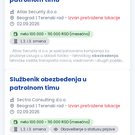
Atlas Security d.o.o.
Beograd | Terenski rad
-
Izvan pretražene lokacije
02.09.2026
neto 100.000 - 110.000 RSD (mesečno)
1, 2. i 3. smena
...Atlas Security d.o.o. je specijalizovana kompanija za
pružanje usluga u oblasti fizičko – tehničkog
obezbeđenja
,
tehničke zaštite, transporta novca, vrednosnih i drugih pošiljki,
mobilnog
obezbeđenja
, video i alarm monitoringa. Usled...
Službenik obezbeđenja u
patrolnom timu
Sectra Consulting d.o.o.
Beograd | Terenski rad
-
Izvan pretražene lokacije
02.09.2026
neto 100.000 - 110.000 RSD (mesečno)
1, 2. i 3. smena
Obaveštenje o statusu prijave