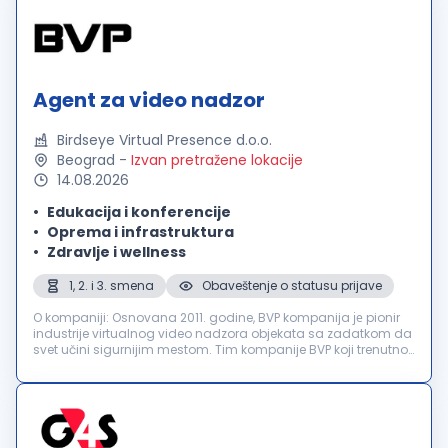
Agent za video nadzor
Birdseye Virtual Presence d.o.o.
Beograd
-
Izvan pretražene lokacije
14.08.2026
Edukacija i konferencije
Oprema i infrastruktura
Zdravlje i wellness
1, 2. i 3. smena
Obaveštenje o statusu prijave
O kompaniji: Osnovana 2011. godine, BVP kompanija је pionir
industrije virtualnog video nadzora objekata sa zadatkom da
svet učini sigurnijim mestom. Tim kompanije BVP koji trenutno
broji više od 350 profesionalaca a naše čvrsto uverenje je da
se bil...