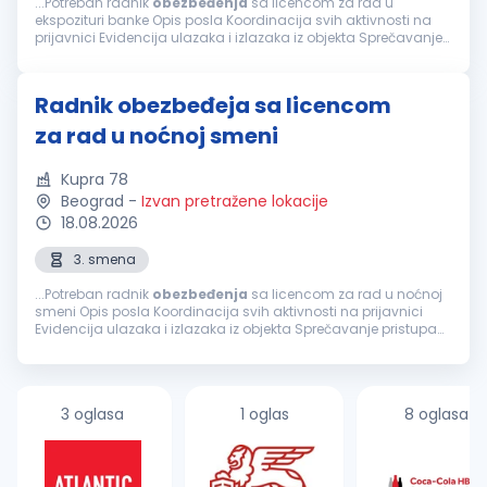
...Potreban radnik
obezbeđenja
sa licencom za rad u
ekspozituri banke Opis posla Koordinacija svih aktivnosti na
prijavnici Evidencija ulazaka i izlazaka iz objekta Sprečavanje
pristupa neovlašćenim licima i vozilima u objekat i prostor
Redovni...
Radnik obezbeđeja sa licencom
za rad u noćnoj smeni
Kupra 78
Beograd
-
Izvan pretražene lokacije
18.08.2026
3. smena
...Potreban radnik
obezbeđenja
sa licencom za rad u noćnoj
smeni Opis posla Koordinacija svih aktivnosti na prijavnici
Evidencija ulazaka i izlazaka iz objekta Sprečavanje pristupa
neovlašćenim licima i vozilima u objekat i prostor Redovni
obilazak...
3 oglasa
1 oglas
8 oglasa