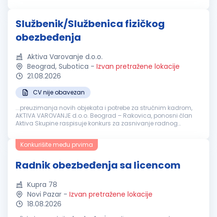
za Božić i Uskrs, novogodišnji vaučeri za decu zaposlenih
Novčana pomoć za udžbenike u novoj školskoj godini
Jubilarne nagrade i solidarna pomoć Beskamatna pozajmica
Službenik/Službenica fizičkog
Prednost imaju kandidati koji poseduju Licencu za vršenje
poslova službenika privatnog obezbeđenja u skladu sa
obezbeđenja
Zakonom o privatnom obezbeđivanju (sa ili bez nošenja oružja
LF1/LF2)....
Aktiva Varovanje d.o.o.
Beograd, Subotica
-
Izvan pretražene lokacije
21.08.2026
CV nije obavezan
...preuzimanja novih objekata i potrebe za stručnim kadrom,
AKTIVA VAROVANJE d.o.o. Beograd – Rakovica, ponosni član
Aktiva Skupine raspisuje konkurs za zasnivanje radnog
odnosa na poziciji: Službenik/-ca fizičkog
obezbeđenja
. Kao
grupaciji Aktiva koja...
Konkurišite među prvima
Radnik obezbeđenja sa licencom
Kupra 78
Novi Pazar
-
Izvan pretražene lokacije
18.08.2026