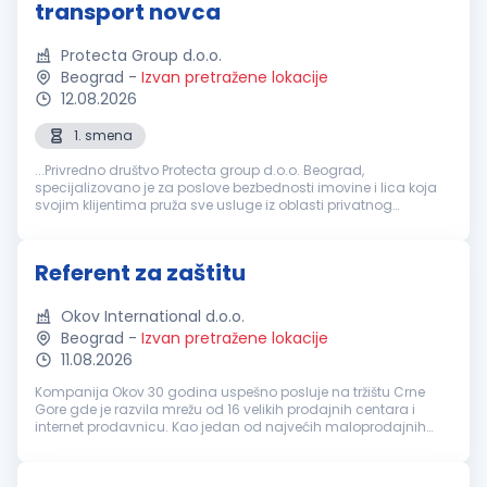
transport novca
Protecta Group d.o.o.
Beograd
-
Izvan pretražene lokacije
12.08.2026
1. smena
...Privredno društvo Protecta group d.o.o. Beograd,
specijalizovano je za poslove bezbednosti imovine i lica koja
svojim klijentima pruža sve usluge iz oblasti privatnog
obezbeđenja
i tehničke zaštite, sa sedištem u Beogradu,
školski trg...
Referent za zaštitu
Okov International d.o.o.
Beograd
-
Izvan pretražene lokacije
11.08.2026
Kompanija Okov 30 godina uspešno posluje na tržištu Crne
Gore gde je razvila mrežu od 16 velikih prodajnih centara i
internet prodavnicu. Kao jedan od najvećih maloprodajnih
lanaca zapošljava preko 550 ljudi i nudi preko 50.000 artikala
za opremanje ...