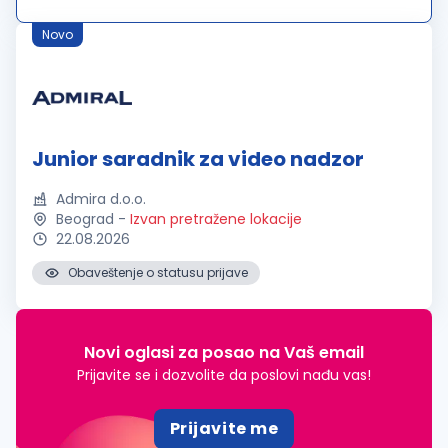
tipa: Posao se pretežno obavlja za pultom, uz određenu
potrebu...
Novo
Junior saradnik za video nadzor
Admira d.o.o.
Beograd
-
Izvan pretražene lokacije
22.08.2026
Obaveštenje o statusu prijave
Novi oglasi za posao na Vaš email
Prijavite se i dozvolite da poslovi nađu vas!
Prijavite me