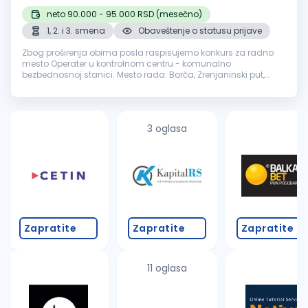
neto 90.000 - 95.000 RSD (mesečno)
1, 2. i 3. smena
Obaveštenje o statusu prijave
Zbog proširenja obima posla raspisujemo konkurs za radno
mesto Operater u kontrolnom centru - komunalno
bezbednosnoj stanici. Mesto rada: Borča, Zrenjaninski put,
Altina, Batajnica, Čukarička Padina, Bežanijska Kosa, Ugrinovci,
Zvezdara, Savski Venac...
3 oglasa
Zapratite
Zapratite
Zapratite
11 oglasa