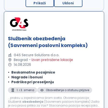
Prikaži
Ukloni
Službenik obezbeđenja
(Savremeni poslovni kompleks)
G4S Secure Solutions d.o.o.
Beograd
-
Izvan pretražene lokacije
14.08.2026
Beskamatne pozajmice
Nagrade i bonusi
Podrška pri preseljenju
1. i 3. smena
Obaveštenje o statusu prijave
...praksu u zajednicama širom sveta. Otvorena pozicija:
Službenik
obezbeđenja
(Savremeni poslovni kompleks) Zašto
je ovo prava prilika za Vas? Stacionarna pozicija recepcijskog