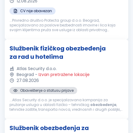
12.08.2026
CV nije obavezan
...Privredno društvo Protecta group d.o.o. Beograd,
specijalizovano za poslove bezbednosti imovine i lica koja
svojim klijentima pruža sve usluge iz oblasti privatnog
obezbeđenja
i tehničke zaštite, sa sedištem u Beogradu,
školski trg br. 5, objavljuje...
Službenik fizičkog obezbeđenja
za rad u hotelima
Atlas Security d.o.o.
Beograd
-
Izvan pretražene lokacije
27.08.2026
Obaveštenje o statusu prijave
...Atlas Security d.o.o. je specijalizovana kompanija za
pružanje usluga u oblasti fizičko – tehničkog
obezbeđenja
,
tehničke zaštite, transporta novca, vrednosnih i drugih pošiljki,
mobilnog
obezbeđenja
, video i alarm monitoringa. Usled...
Službenik obezbeđenja za