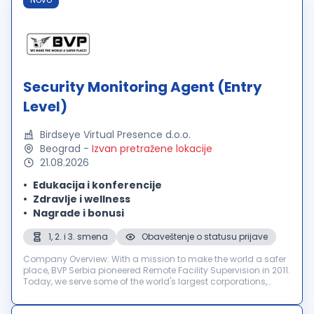
Security Monitoring Agent (Entry
Level)
Birdseye Virtual Presence d.o.o.
Beograd
-
Izvan pretražene lokacije
21.08.2026
Edukacija i konferencije
Zdravlje i wellness
Nagrade i bonusi
1, 2. i 3. smena
Obaveštenje o statusu prijave
Company Overview: With a mission to make the world a safer
place, BVP Serbia pioneered Remote Facility Supervision in 2011.
Today, we serve some of the world's largest corporations,
providing mission-critical security, safety, and operational
support...