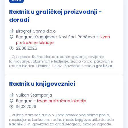
Radnik u grafičkoj proizvodnji -
doradi
Birograf Comp d.o.o.
Beograd, Kragujevac, Novi Sad, Pančevo
-
Izvan
pretražene lokacije
22.08.2026
...Opis posla: Ručna dorada: cantragovanje, savijanje,
lajmovanje, vakumiranje, lepljenje, izrada korica, pakovanje,
rad na binderu i koričari. Uslovi: Završena srednja
grafička
škola (poželjno, ali nije obavezno) Poželjno radno iskustvo na
istim...
Radnik u knjigoveznici
Vulkan Štamparija
Beograd
-
Izvan pretražene lokacije
19.08.2026
...Vulkan štamparija d.o.o. Zbog povećanog obima posla,
raspisujemo konkurs za radno mesto knjigovezačke dorade:
Radnik
u knjigoveznici za grad Beograd, lokacija Vojvode