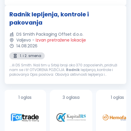
Stepe 643a, 11000 Beograd Osnovni zadaci: Kontrola gotovih i
polugotovih...
Radnik lepljenja, kontrole i
pakovanja
DS Smith Packaging Offset d.o.o.
Valjevo
-
Izvan pretražene lokacije
14.08.2026
1. i 2. smena
...ili DS Smith. Naš tim u Srbiji broji oko 370 zaposlenih, pridruži
nam se i ti! OTVORENA POZICIJA:
Radnik
lepljenja, kontrole i
pakovanja Opis poslova: Obavlja aktivnosti lepljenja i
oplemenjivanja, kontrole i pakovanja i druge aktivnosti u
radnoj grupi Obavlja...
1 oglas
3 oglasa
1 oglas