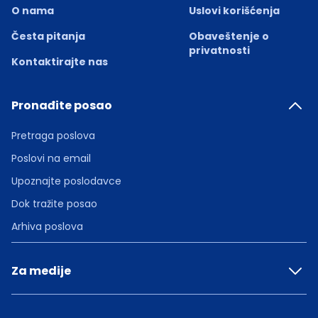
O nama
Uslovi korišćenja
Česta pitanja
Obaveštenje o
privatnosti
Kontaktirajte nas
Pronađite posao
Pretraga poslova
Poslovi na email
Upoznajte poslodavce
Dok tražite posao
Arhiva poslova
Za medije