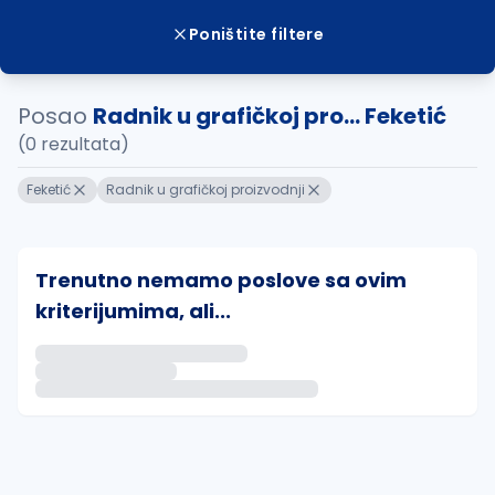
Poništite filtere
Posao
Radnik u grafičkoj pro... Feketić
(0 rezultata)
Feketić
Radnik u grafičkoj proizvodnji
Trenutno nemamo poslove sa ovim
kriterijumima, ali...
Ako sačuvate ovu pretragu, obavestićemo vas putem 
uvajte pretragu