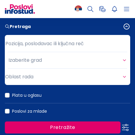
Pretraga
Pozicija, poslodavac ili ključna reč
Pozicija, poslodavac ili ključna reč
Izaberite grad
Grad
Oblast rada
Oblast rada
Plata u oglasu
Poslovi za mlade
Pretražite