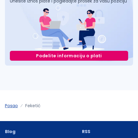
Unesite iznos plate i pogledajte prosek za vašu poziciju
Podelite informaciju o plati
Posao
Feketić
Blog
RSS