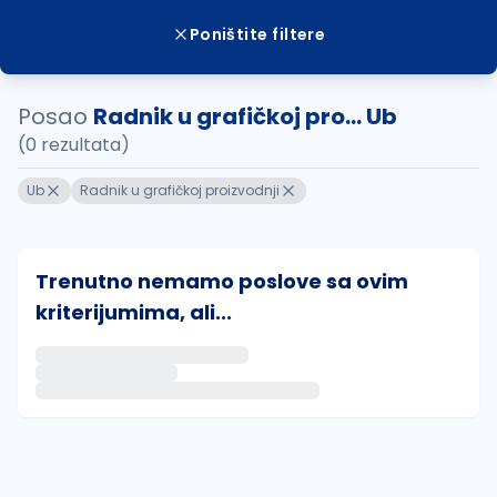
Poništite filtere
Posao
Radnik u grafičkoj pro... Ub
(0 rezultata)
Ub
Radnik u grafičkoj proizvodnji
Trenutno nemamo poslove sa ovim
kriterijumima, ali...
Ako sačuvate ovu pretragu, obavestićemo vas putem 
uvajte pretragu