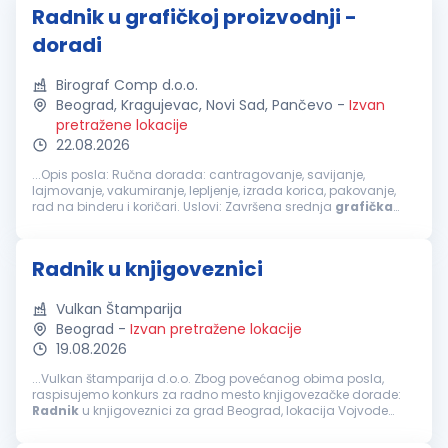
Radnik u grafičkoj proizvodnji -
doradi
Birograf Comp d.o.o.
Beograd, Kragujevac, Novi Sad, Pančevo
-
Izvan
pretražene lokacije
22.08.2026
...Opis posla: Ručna dorada: cantragovanje, savijanje,
lajmovanje, vakumiranje, lepljenje, izrada korica, pakovanje,
rad na binderu i koričari. Uslovi: Završena srednja
grafička
škola (poželjno, ali nije obavezno) Poželjno radno iskustvo na
istim...
Radnik u knjigoveznici
Vulkan Štamparija
Beograd
-
Izvan pretražene lokacije
19.08.2026
...Vulkan štamparija d.o.o. Zbog povećanog obima posla,
raspisujemo konkurs za radno mesto knjigovezačke dorade:
Radnik
u knjigoveznici za grad Beograd, lokacija Vojvode
Stepe 643a, 11000 Beograd Osnovni zadaci: Kontrola gotovih i
polugotovih...