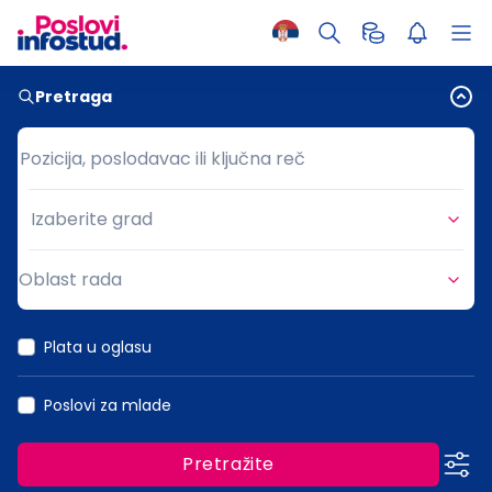
Pretraga
Pozicija, poslodavac ili ključna reč
Pozicija, poslodavac ili ključna reč
Izaberite grad
Grad
Oblast rada
Oblast rada
Plata u oglasu
Poslovi za mlade
Pretražite