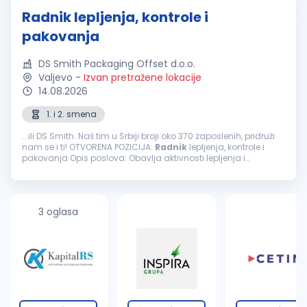
Radnik lepljenja, kontrole i
pakovanja
DS Smith Packaging Offset d.o.o.
Valjevo
-
Izvan pretražene lokacije
14.08.2026
1. i 2. smena
...ili DS Smith. Naš tim u Srbiji broji oko 370 zaposlenih, pridruži
nam se i ti! OTVORENA POZICIJA:
Radnik
lepljenja, kontrole i
pakovanja Opis poslova: Obavlja aktivnosti lepljenja i
oplemenjivanja, kontrole i pakovanja i druge aktivnosti u
radnoj grupi Obavlja...
3 oglasa