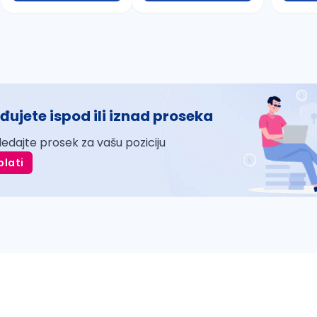
đujete ispod ili iznad proseka
ledajte prosek za vašu poziciju
plati