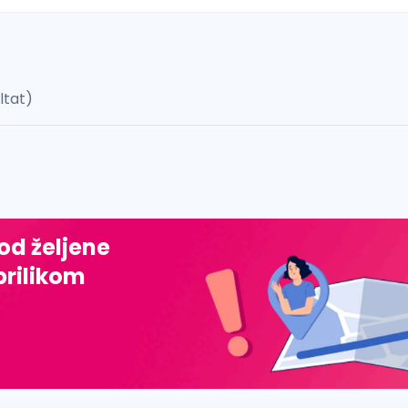
ultat)
 š, đ, ž, dž)
 od željene
prilikom