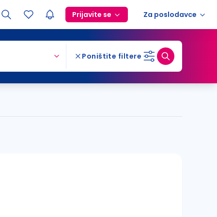
Prijavite se
Za poslodavce
Poništite filtere