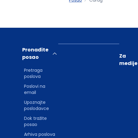
Pronađite
Za
posao
medije
Pretraga
poslova
Poslovi na
email
Upoznajte
poslodavce
Dok tražite
posao
Arhiva poslova