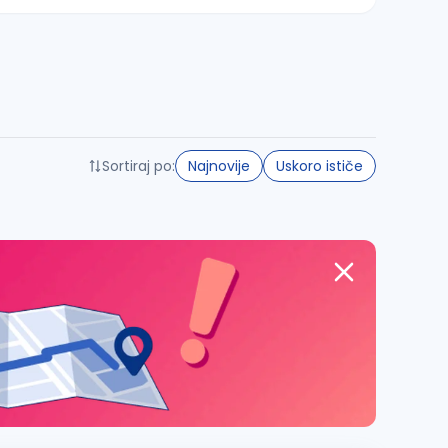
Sortiraj po:
Najnovije
Uskoro ističe