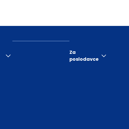
Za
poslodavce