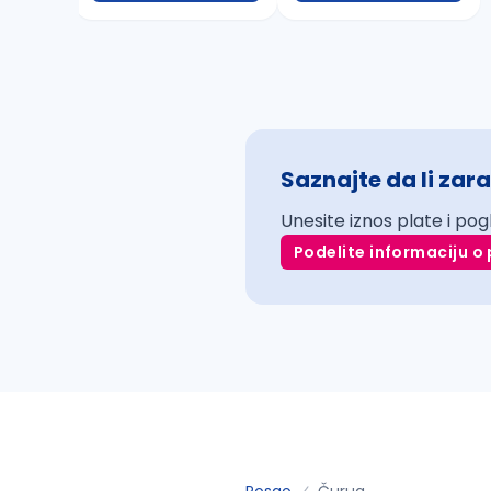
Saznajte da li zara
Unesite iznos plate i pog
Podelite informaciju o 
Posao
Čurug