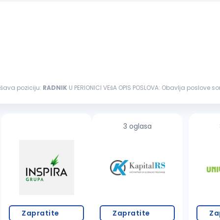
šava poziciju:
RADNIK
U PERIONICI VEšA OPIS POSLOVA: Obavlja poslove sortiranja veša za mašine Vodi evidenciju o broju i stanju
veša...
3 oglasa
Zapratite
Zapratite
Za