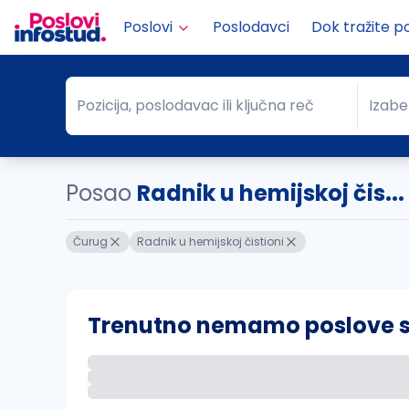
Poslovi
Poslodavci
Dok tražite p
Pozicija, poslodavac ili ključna reč
Izabe
Pozicija, poslodavac ili ključna reč
Grad
Posao
Radnik u hemijskoj čis..
Čurug
Radnik u hemijskoj čistioni
Trenutno nemamo poslove sa 
Ako sačuvate ovu pretragu, obavestićemo va