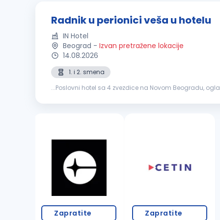
Radnik u perionici veša u hotelu
IN Hotel
Beograd
-
Izvan pretražene lokacije
14.08.2026
1. i 2. smena
...Poslovni hotel sa 4 zvezdice na Novom Beogradu, ogla
veša koji se pere i pegla Radi na mašinama za peglanje 
Zapratite
Zapratite