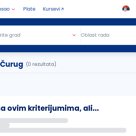
osao
Plate
Kursevi
Oblast rada
rite grad
Oblast rada
. Čurug
(0 rezultata)
ovim kriterijumima, ali...
s putem email-a kada se pojave novi poslovi.