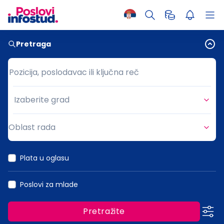
Pretraga
Pozicija, poslodavac ili ključna reč
Pozicija, poslodavac ili ključna reč
Izaberite grad
Grad
Oblast rada
Oblast rada
Plata u oglasu
Poslovi za mlade
Pretražite