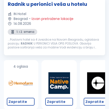
Radnik u perionici veša u hotelu
IN Hotel
Beograd
-
Izvan pretražene lokacije
14.08.2026
1. i 2. smena
...Poslovni hotel sa 4 zvezdice na Novom Beogradu, oglašava
poziciju:
RADNIK
U PERIONICI VEšA OPIS POSLOVA: Obavlja
poslove sortiranja veša za mašine Vodi evidenciju o broju i
stanju veša koji se pere i pegla Radi na mašinama za
peglanje veša...
4 oglasa
Zapratite
Zapratite
Zapratite