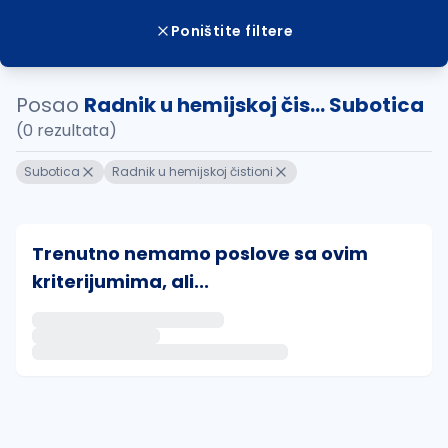
Poništite filtere
Posao
Radnik u hemijskoj čis... Subotica
(0 rezultata)
Subotica
Radnik u hemijskoj čistioni
Trenutno nemamo poslove sa ovim
kriterijumima, ali...
Ako sačuvate ovu pretragu, obavestićemo vas putem 
uvajte pretragu