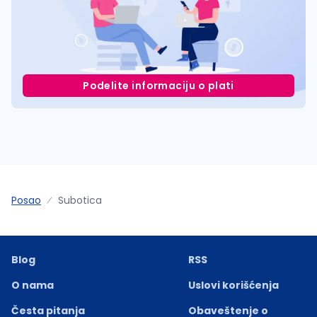
Podelite informaciju o plati
Posao
Subotica
Blog
RSS
O nama
Uslovi korišćenja
Česta pitanja
Obaveštenje o