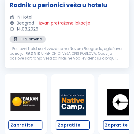
Radnik u perionici veša u hotelu
IN Hotel
Beograd
-
Izvan pretražene lokacije
14.08.2026
1. i 2. smena
...Poslovni hotel sa 4 zvezdice na Novom Beogradu, oglašava
poziciju:
RADNIK
U PERIONICI VEšA OPIS POSLOVA: Obavlja
poslove sortiranja veša za mašine Vodi evidenciju o broju i
stanju veša koji se pere i pegla Radi na mašinama za
peglanje veša...
Zapratite
Zapratite
Zapratite