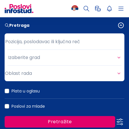
Pretraga
Pozicija, poslodavac ili ključna reč
Pozicija, poslodavac ili ključna reč
Izaberite grad
Grad
Oblast rada
Oblast rada
Plata u oglasu
Poslovi za mlade
Pretražite