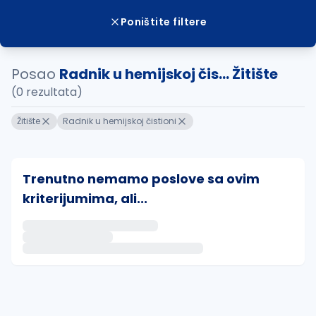
Poništite filtere
Posao
Radnik u hemijskoj čis... Žitište
(0 rezultata)
Žitište
Radnik u hemijskoj čistioni
Trenutno nemamo poslove sa ovim
kriterijumima, ali...
Ako sačuvate ovu pretragu, obavestićemo vas putem 
uvajte pretragu