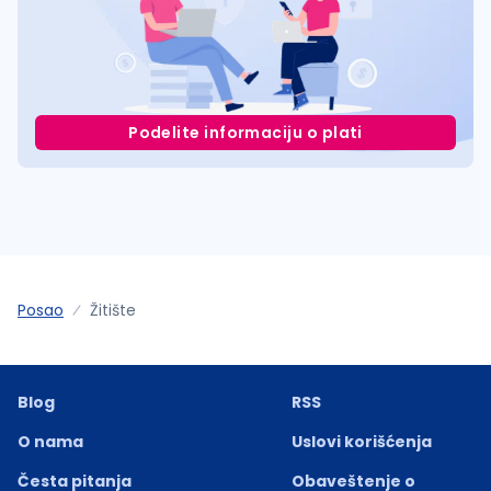
Podelite informaciju o plati
Posao
Žitište
Blog
RSS
O nama
Uslovi korišćenja
Česta pitanja
Obaveštenje o