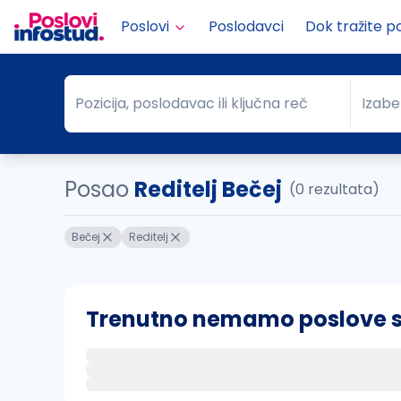
Poslovi
Poslodavci
Dok tražite p
Pozicija, poslodavac ili ključna reč
Izabe
Pozicija, poslodavac ili ključna reč
Grad
Posao
Reditelj Bečej
(0 rezultata)
Bečej
Reditelj
Trenutno nemamo poslove sa 
Ako sačuvate ovu pretragu, obavestićemo va