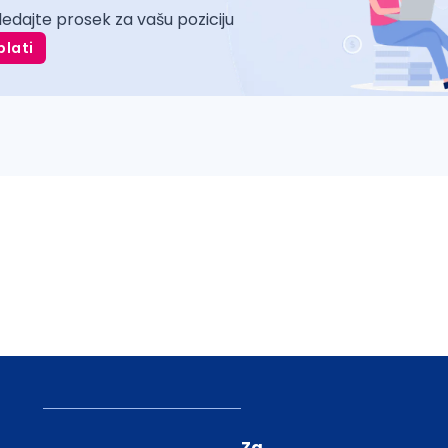
ledajte prosek za vašu poziciju
plati
Za