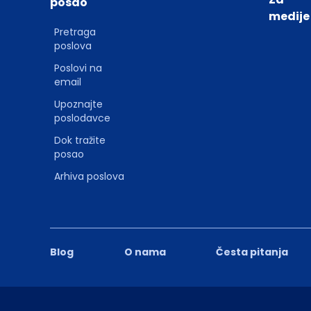
posao
medije
Pretraga
poslova
Poslovi na
email
Upoznajte
poslodavce
Dok tražite
posao
Arhiva poslova
Blog
O nama
Česta pitanja