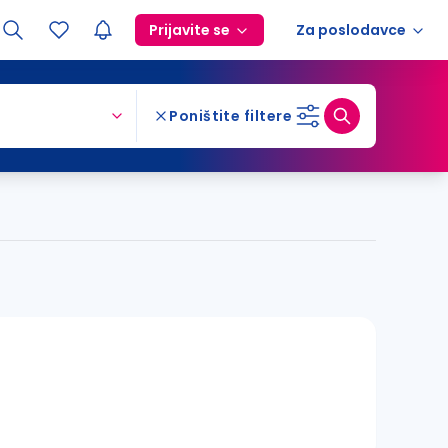
Prijavite se
Za poslodavce
Poništite filtere