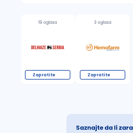
Sačuvajte pretragu
19 oglasa
3 oglasa
Takođe možete da:
proverite pravopisne greške (koristite č, ć,
povećajte radijus za odabrani grad
promenite odabrane filtere pretrage
Zapratite
Zapratite
Saznajte da li zara