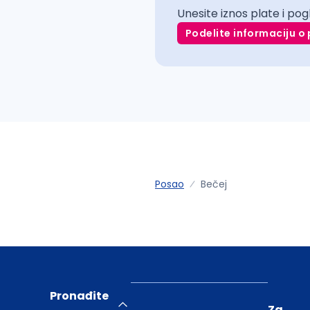
Unesite iznos plate i pog
Podelite informaciju o 
Posao
Bečej
Pronađite
Za