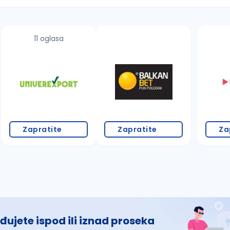
11 oglasa
 š, đ, ž, dž)
Zapratite
Zapratite
Za
đujete ispod ili iznad proseka