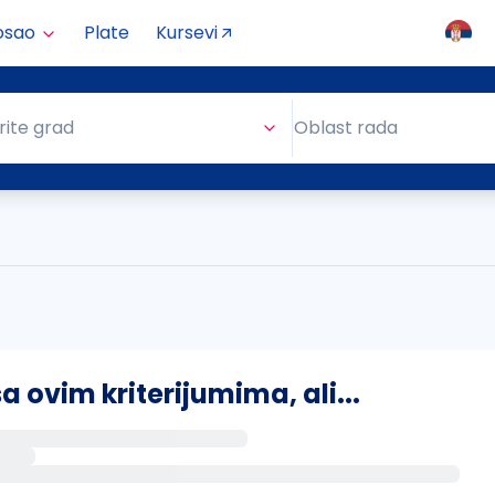
osao
Plate
Kursevi
Oblast rada
rite grad
Oblast rada
ovim kriterijumima, ali...
s putem email-a kada se pojave novi poslovi.