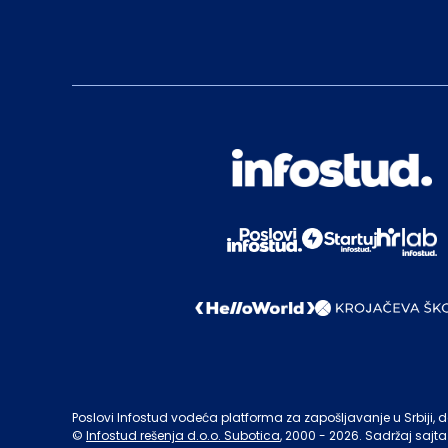
Poslovi Infostud vodeća platforma za zapošljavanje u Srbiji, de
©
Infostud rešenja d.o.o. Subotica
, 2000 -
2026
. Sadržaj sajta