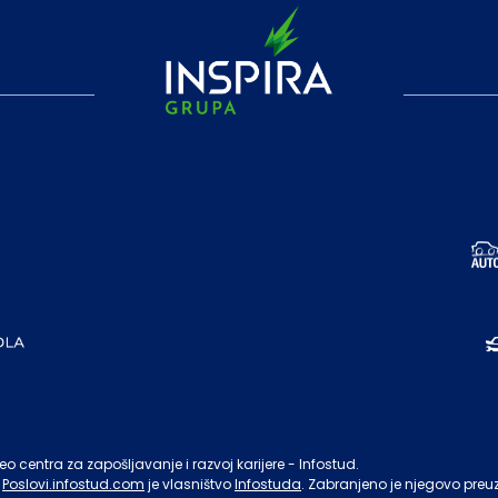
o centra za zapošljavanje i razvoj karijere - Infostud.
Poslovi.infostud.com
je vlasništvo
Infostuda
. Zabranjeno je njegovo preu