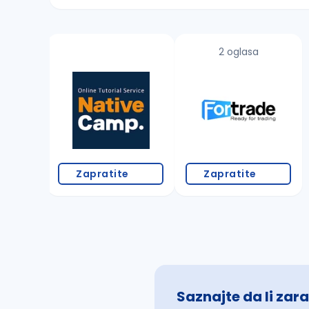
Sačuvajte pretragu
2 oglasa
Takođe možete da:
proverite pravopisne greške (koristite č, ć,
povećajte radijus za odabrani grad
promenite odabrane filtere pretrage
Zapratite
Zapratite
Saznajte da li zara