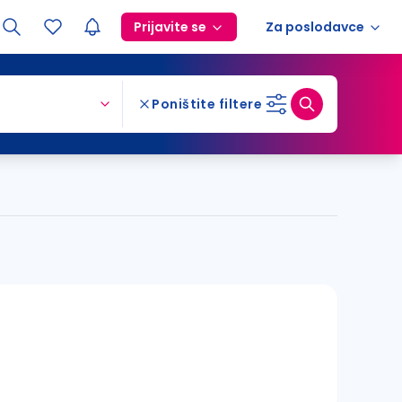
Prijavite se
Za poslodavce
Poništite filtere