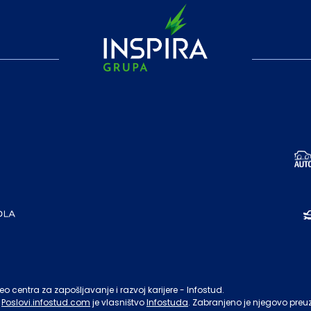
o centra za zapošljavanje i razvoj karijere - Infostud.
Poslovi.infostud.com
je vlasništvo
Infostuda
. Zabranjeno je njegovo preu