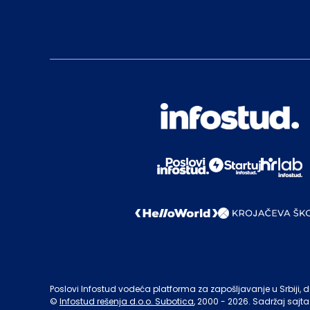
Poslovi Infostud vodeća platforma za zapošljavanje u Srbiji, de
©
Infostud rešenja d.o.o. Subotica
, 2000 -
2026
. Sadržaj sajta