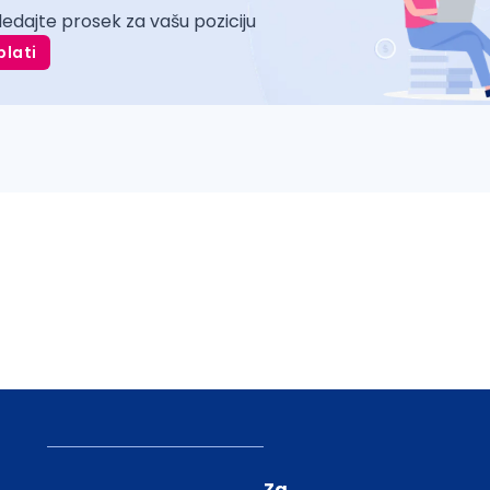
ledajte prosek za vašu poziciju
plati
Za