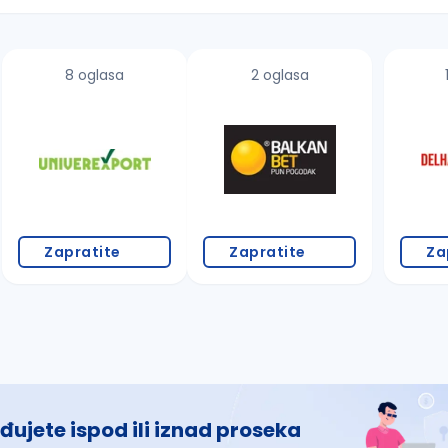
8 oglasa
2 oglasa
 š, đ, ž, dž)
Zapratite
Zapratite
Za
đujete ispod ili iznad proseka