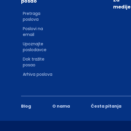
posao
medije
Pretraga
poslova
Poslovi na
email
Upoznajte
poslodavce
Dok tražite
posao
Arhiva poslova
Blog
O nama
Česta pitanja