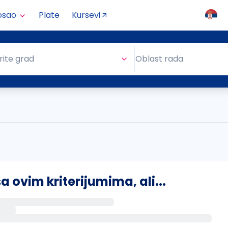
osao
Plate
Kursevi
Oblast rada
rite grad
Oblast rada
ovim kriterijumima, ali...
s putem email-a kada se pojave novi poslovi.