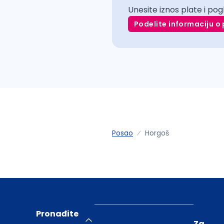
Unesite iznos plate i pog
Podelite informaciju o 
Posao
Horgoš
Pronađite
Za