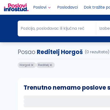
Poslovi
Poslodavci
Dok tražite p
Pozicija, poslodavac ili ključna reč
Izabe
Pozicija, poslodavac ili ključna reč
Grad
Posao
Reditelj Horgoš
(0 rezultata)
Horgoš
Reditelj
Trenutno nemamo poslove sa 
Ako sačuvate ovu pretragu, obavestićemo va