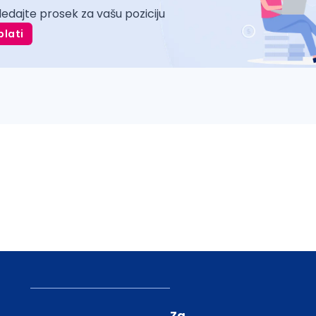
ledajte prosek za vašu poziciju
plati
Za