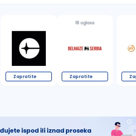
18 oglasa
 š, đ, ž, dž)
Zapratite
Zapratite
Za
đujete ispod ili iznad proseka