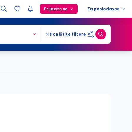
Prijavite se
Za poslodavce
Poništite filtere