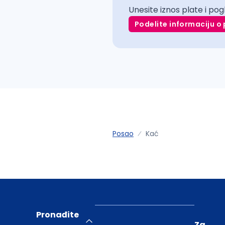
Unesite iznos plate i pog
Podelite informaciju o 
Posao
Kać
Pronađite
Za