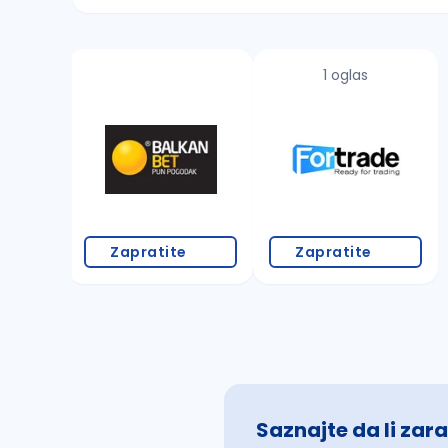
Sačuvajte pretragu
1 oglas
Takođe možete da:
proverite pravopisne greške (koristite č, ć,
povećajte radijus za odabrani grad
promenite odabrane filtere pretrage
Zapratite
Zapratite
Saznajte da li zara