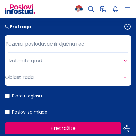
Pretraga
Pozicija, poslodavac ili ključna reč
Pozicija, poslodavac ili ključna reč
Izaberite grad
Grad
Oblast rada
Oblast rada
Plata u oglasu
Poslovi za mlade
Pretražite