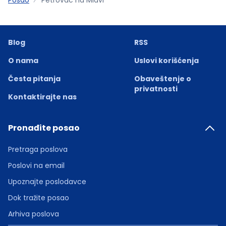
Blog
RSS
O nama
Uslovi korišćenja
Česta pitanja
Obaveštenje o
privatnosti
Kontaktirajte nas
Pronađite posao
Pretraga poslova
Poslovi na email
Upoznajte poslodavce
Dok tražite posao
Arhiva poslova