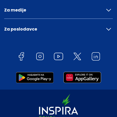
Za medije
Za poslodavce