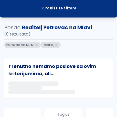
Poništite filtere
Posao
Reditelj Petrovac na Mlavi
(0 rezultata)
Petrovac na Mlavi
Reditelj
Trenutno nemamo poslove sa ovim
kriterijumima, ali...
Ako sačuvate ovu pretragu, obavestićemo vas putem 
uvajte pretragu
1 oglas