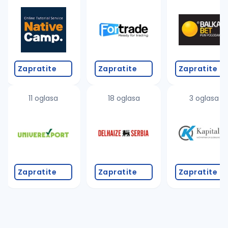
Takođe možete da:
proverite pravopisne greške (koristite č, ć, š, đ, ž,
povećajte radijus za odabrani grad
promenite odabrane filtere pretrage
Zapratite
Zapratite
Zapratite
11 oglasa
18 oglasa
3 oglasa
Zapratite
Zapratite
Zapratite