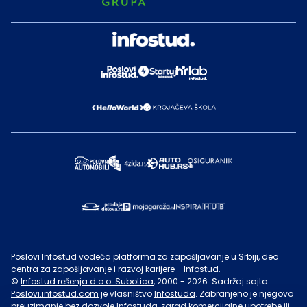
Poslovi Infostud vodeća platforma za zapošljavanje u Srbiji, deo
centra za zapošljavanje i razvoj karijere - Infostud.
©
Infostud rešenja d.o.o. Subotica
, 2000 -
2026
. Sadržaj sajta
Poslovi.infostud.com
je vlasništvo
Infostuda
. Zabranjeno je njegovo
preuzimanje bez dozvole
Infostuda
, zarad komercijalne upotrebe ili