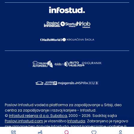
Poslovi Infostud vodeća platforma za zapošljavanje u Srbiji, deo
centra za zapošljavanje i razvoj karijere - Infostud.
©
Infostud rešenja d.o.o. Subotica
, 2000 -
2026
. Sadržaj sajta
Poslovi.infostud.com
je vlasništvo
Infostuda
. Zabranjeno je njegovo
preuzimanje bez dozvole
Infostuda
, zarad komercijalne upotrebe ili
u druge svrhe, osim za lične potrebe posetilaca sajta.
Uslovi