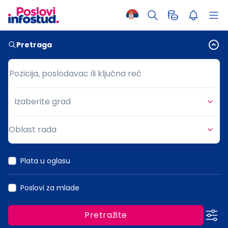
Pretraga
Pozicija, poslodavac ili ključna reč
Pozicija, poslodavac ili ključna reč
Izaberite grad
Grad
Oblast rada
Oblast rada
Plata u oglasu
Poslovi za mlade
Pretražite