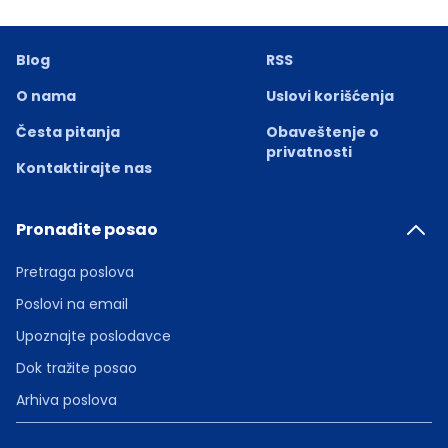
Blog
RSS
O nama
Uslovi korišćenja
Česta pitanja
Obaveštenje o
privatnosti
Kontaktirajte nas
Pronađite posao
Pretraga poslova
Poslovi na email
Upoznajte poslodavce
Dok tražite posao
Arhiva poslova