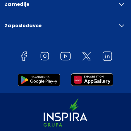
Za medije
Za poslodavce