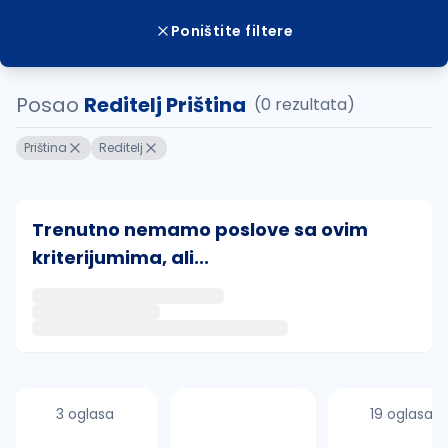
Poništite filtere
Posao
Reditelj Priština
(0 rezultata)
Priština
Reditelj
Trenutno nemamo poslove sa ovim
kriterijumima, ali...
Ako sačuvate ovu pretragu, obavestićemo vas putem 
uvajte pretragu
3 oglasa
19 oglasa