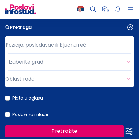
Pretraga
Pozicija, poslodavac ili ključna reč
Pozicija, poslodavac ili ključna reč
Izaberite grad
Grad
Oblast rada
Oblast rada
Plata u oglasu
Poslovi za mlade
Pretražite