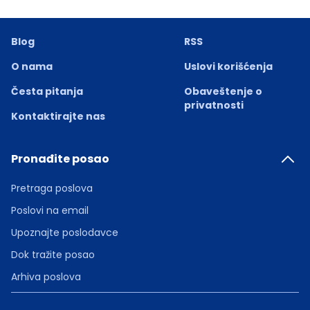
Blog
RSS
O nama
Uslovi korišćenja
Česta pitanja
Obaveštenje o
privatnosti
Kontaktirajte nas
Pronađite posao
Pretraga poslova
Poslovi na email
Upoznajte poslodavce
Dok tražite posao
Arhiva poslova