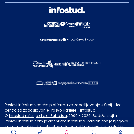
Poslovi Infostud vodeća platforma za zapošljavanje u Srbiji, deo
centra za zapošljavanje i razvoj karijere - Infostud.
©
Infostud rešenja d.o.o. Subotica
, 2000 -
2026
. Sadržaj sajta
Poslovi.infostud.com
je vlasništvo
Infostuda
. Zabranjeno je njegovo
preuzimanje bez dozvole
Infostuda
, zarad komercijalne upotrebe ili
u druge svrhe, osim za lične potrebe posetilaca sajta.
Uslovi