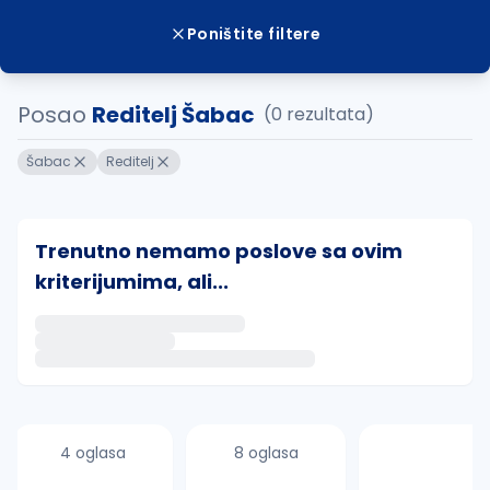
Poništite filtere
Posao
Reditelj Šabac
(0 rezultata)
Šabac
Reditelj
Trenutno nemamo poslove sa ovim
kriterijumima, ali...
Ako sačuvate ovu pretragu, obavestićemo vas putem 
uvajte pretragu
4 oglasa
8 oglasa