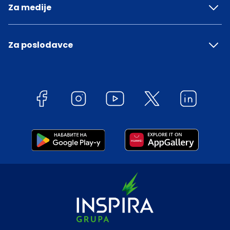
Za medije
Za poslodavce