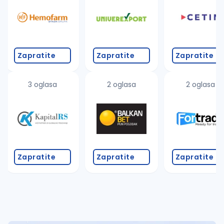
Takođe možete da:
proverite pravopisne greške (koristite č, ć, š, đ, ž,
povećajte radijus za odabrani grad
promenite odabrane filtere pretrage
Zapratite
Zapratite
Zapratite
3 oglasa
2 oglasa
2 oglasa
Zapratite
Zapratite
Zapratite