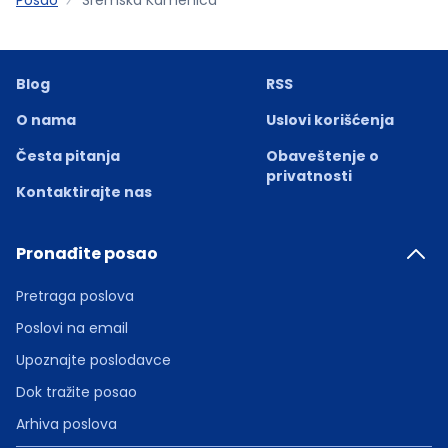
Blog
RSS
O nama
Uslovi korišćenja
Česta pitanja
Obaveštenje o
privatnosti
Kontaktirajte nas
Pronađite posao
Pretraga poslova
Poslovi na email
Upoznajte poslodavce
Dok tražite posao
Arhiva poslova