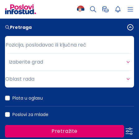
Pretraga
Pozicija, poslodavac ili ključna reč
Pozicija, poslodavac ili ključna reč
Izaberite grad
Grad
Oblast rada
Oblast rada
Plata u oglasu
Poslovi za mlade
Pretražite