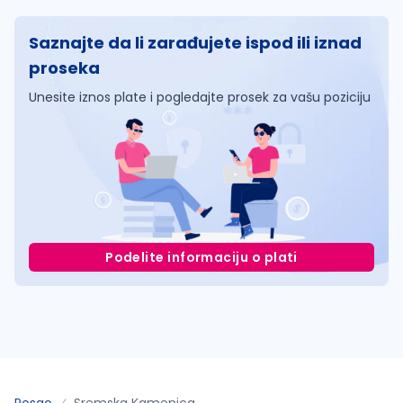
Saznajte da li zarađujete ispod ili iznad
proseka
Unesite iznos plate i pogledajte prosek za vašu poziciju
Podelite informaciju o plati
Posao
Sremska Kamenica