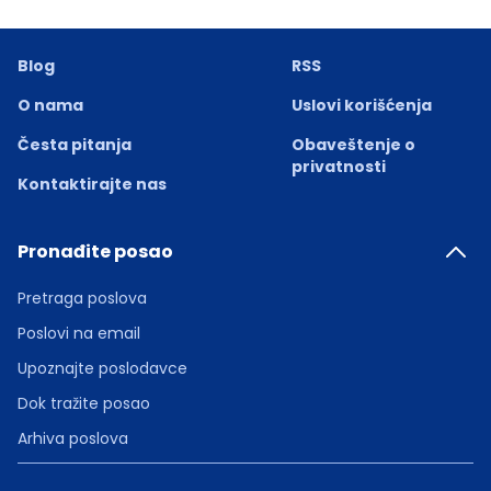
Blog
RSS
O nama
Uslovi korišćenja
Česta pitanja
Obaveštenje o
privatnosti
Kontaktirajte nas
Pronađite posao
Pretraga poslova
Poslovi na email
Upoznajte poslodavce
Dok tražite posao
Arhiva poslova