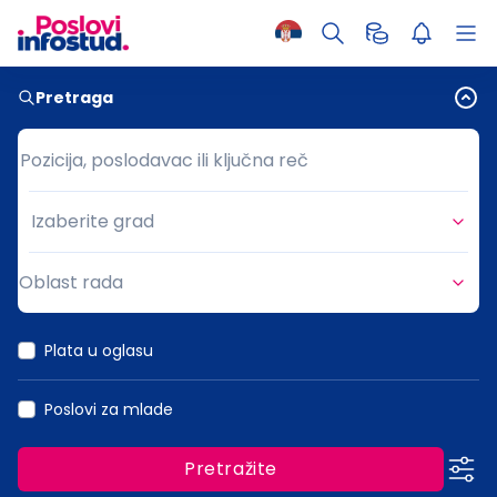
Pretraga
Pozicija, poslodavac ili ključna reč
Pozicija, poslodavac ili ključna reč
Izaberite grad
Grad
Oblast rada
Oblast rada
Plata u oglasu
Poslovi za mlade
Pretražite