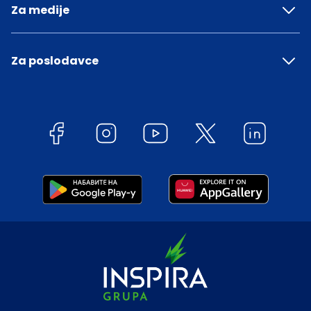
Za medije
Za poslodavce