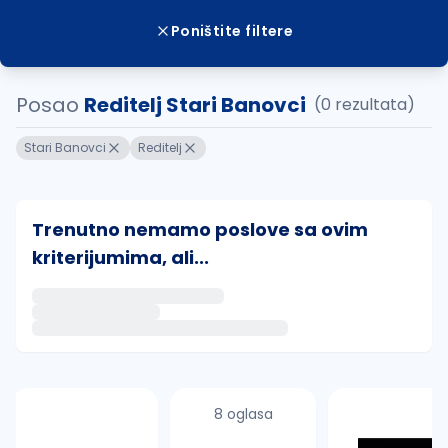
Poništite filtere
Posao
Reditelj Stari Banovci
(0 rezultata)
Stari Banovci
Reditelj
Trenutno nemamo poslove sa ovim
kriterijumima, ali...
Ako sačuvate ovu pretragu, obavestićemo vas putem 
uvajte pretragu
8 oglasa