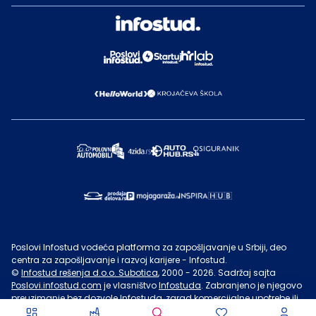
Poslovi Infostud vodeća platforma za zapošljavanje u Srbiji, deo
centra za zapošljavanje i razvoj karijere - Infostud.
©
Infostud rešenja d.o.o. Subotica
, 2000 -
2026
. Sadržaj sajta
Poslovi.infostud.com
je vlasništvo
Infostuda
. Zabranjeno je njegovo
preuzimanje bez dozvole
Infostuda
, zarad komercijalne upotrebe ili
u druge svrhe, osim za lične potrebe posetilaca sajta.
Uslovi