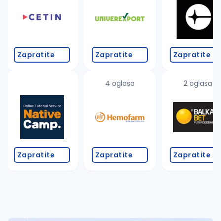
Takođe možete da:
proverite pravopisne greške (koristite č, ć, š, đ, ž,
povećajte radijus za odabrani grad
promenite odabrane filtere pretrage
Zapratite
Zapratite
Zapratite
4 oglasa
2 oglasa
Zapratite
Zapratite
Zapratite