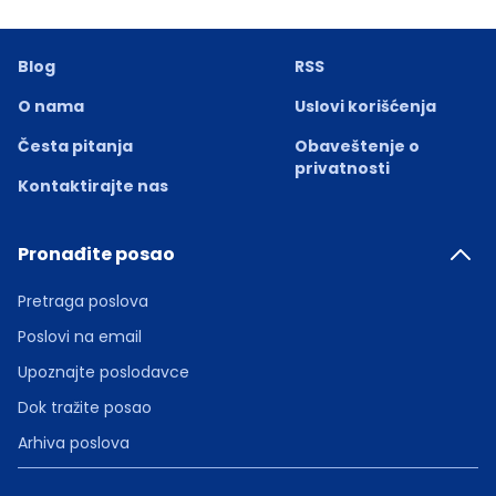
Blog
RSS
O nama
Uslovi korišćenja
Česta pitanja
Obaveštenje o
privatnosti
Kontaktirajte nas
Pronađite posao
Pretraga poslova
Poslovi na email
Upoznajte poslodavce
Dok tražite posao
Arhiva poslova