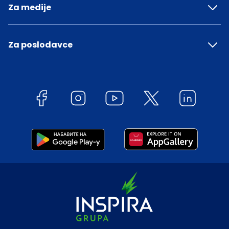
Za medije
Za poslodavce