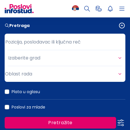
Pretraga
Pozicija, poslodavac ili ključna reč
Pozicija, poslodavac ili ključna reč
Izaberite grad
Grad
Oblast rada
Oblast rada
Plata u oglasu
Poslovi za mlade
Pretražite