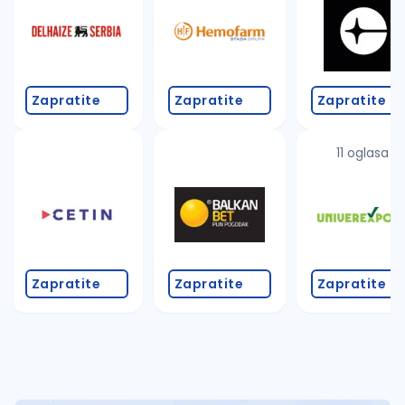
Takođe možete da:
proverite pravopisne greške (koristite č, ć, š, đ, ž,
povećajte radijus za odabrani grad
promenite odabrane filtere pretrage
Zapratite
Zapratite
Zapratite
11 oglasa
Zapratite
Zapratite
Zapratite