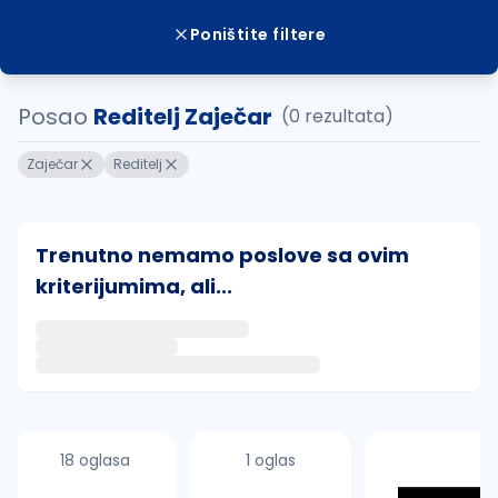
Poništite filtere
Posao
Reditelj Zaječar
(0 rezultata)
Zaječar
Reditelj
Trenutno nemamo poslove sa ovim
kriterijumima, ali...
Ako sačuvate ovu pretragu, obavestićemo vas putem 
uvajte pretragu
18 oglasa
1 oglas