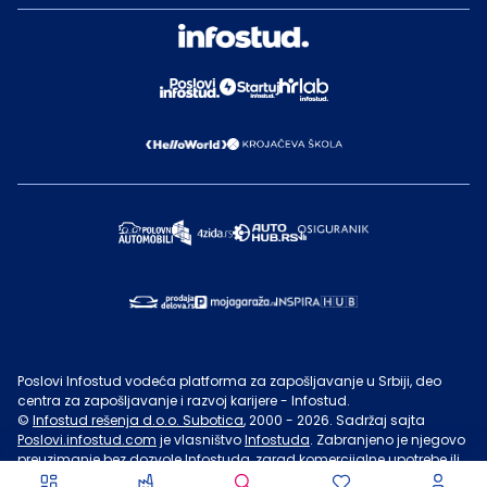
Poslovi Infostud vodeća platforma za zapošljavanje u Srbiji, deo
centra za zapošljavanje i razvoj karijere - Infostud.
©
Infostud rešenja d.o.o. Subotica
, 2000 -
2026
. Sadržaj sajta
Poslovi.infostud.com
je vlasništvo
Infostuda
. Zabranjeno je njegovo
preuzimanje bez dozvole
Infostuda
, zarad komercijalne upotrebe ili
u druge svrhe, osim za lične potrebe posetilaca sajta.
Uslovi