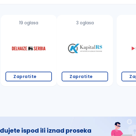
19 oglasa
3 oglasa
 š, đ, ž, dž)
Zapratite
Zapratite
Za
đujete ispod ili iznad proseka