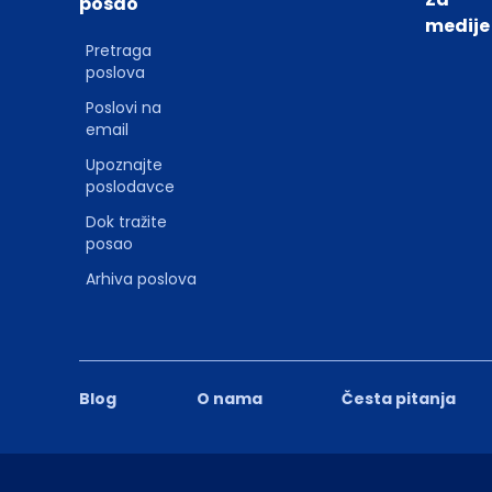
posao
medije
Pretraga
poslova
Poslovi na
email
Upoznajte
poslodavce
Dok tražite
posao
Arhiva poslova
Blog
O nama
Česta pitanja