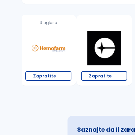
Sačuvajte pretragu
3 oglasa
Takođe možete da:
proverite pravopisne greške (koristite č, ć,
povećajte radijus za odabrani grad
promenite odabrane filtere pretrage
Zapratite
Zapratite
Saznajte da li zara