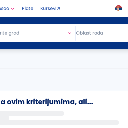
osao
Plate
Kursevi
Oblast rada
rite grad
Oblast rada
)
ovim kriterijumima, ali...
s putem email-a kada se pojave novi poslovi.