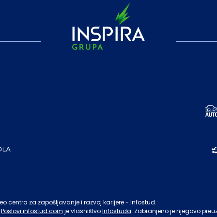
o centra za zapošljavanje i razvoj karijere - Infostud.
Poslovi.infostud.com
je vlasništvo
Infostuda
. Zabranjeno je njegovo preu