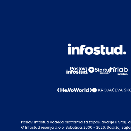
Poslovi Infostud vodeća platforma za zapošljavanje u Srbiji, de
©
Infostud rešenja d.o.o. Subotica
, 2000 -
2026
. Sadržaj sajta