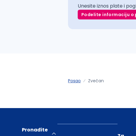
Unesite iznos plate i pog
Podelite informaciju o 
Posao
Zvečan
Pronađite
Za