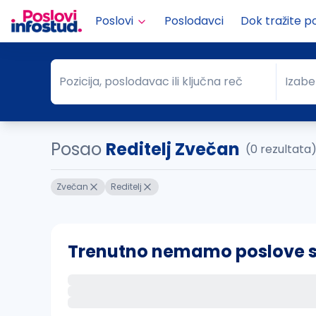
Poslovi
Poslodavci
Dok tražite p
Pozicija, poslodavac ili ključna reč
Izabe
Pozicija, poslodavac ili ključna reč
Grad
Posao
Reditelj Zvečan
(0 rezultata
Zvečan
Reditelj
Trenutno nemamo poslove sa 
Ako sačuvate ovu pretragu, obavestićemo va