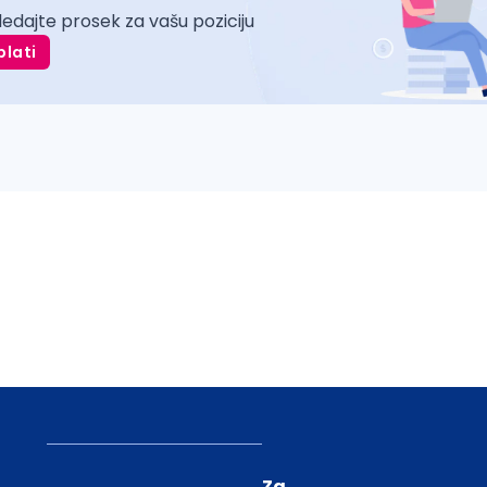
ledajte prosek za vašu poziciju
plati
Za