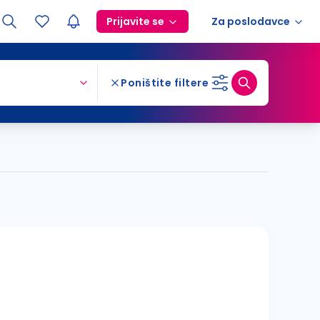
Prijavite se
Za poslodavce
Poništite filtere