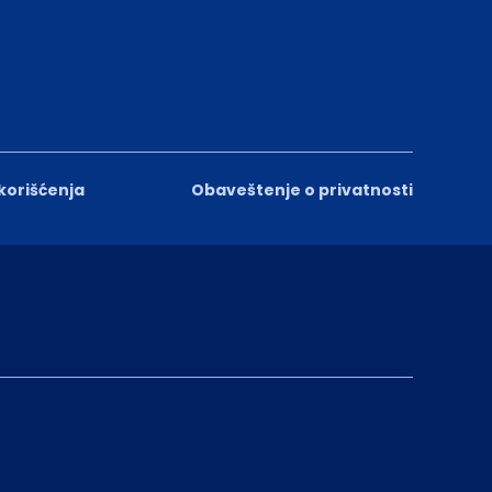
 korišćenja
Obaveštenje o privatnosti