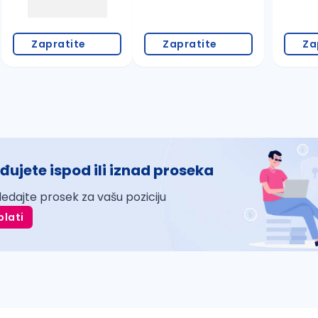
Zapratite
Zapratite
Za
đujete ispod ili iznad proseka
ledajte prosek za vašu poziciju
plati