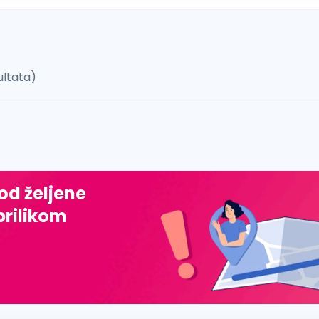
ultata)
 š, đ, ž, dž)
 od željene
prilikom