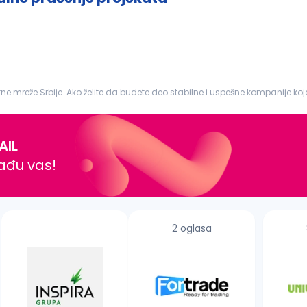
e mreže Srbije. Ako želite da budete deo stabilne i uspešne kompanije koj
:
Referent
...
AIL
nađu vas!
2 oglasa