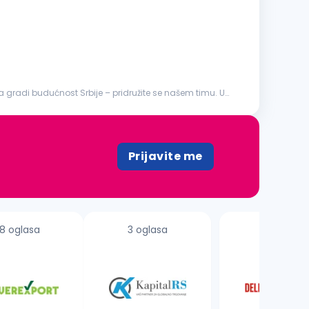
a gradi budućnost Srbije – pridružite se našem timu. U
Prijavite me
8 oglasa
3 oglasa
18 oglasa