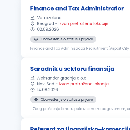
Finance and Tax Administrator
Vetrozelena
Beograd
-
Izvan pretražene lokacije
02.09.2026
Obaveštenje o statusu prijave
Finance and Tax Administrator Recruitment (Airport City
owned company Powerchina Construction Corporation (P
Saradnik u sektoru finansija
Aleksandar gradnja d.o.o.
Novi Sad
-
Izvan pretražene lokacije
14.08.2026
Obaveštenje o statusu prijave
...Zbog proširenja tima, u potrazi smo za odgovornom, 
posla Evidencija i praćenje stanja na računima društav
Referent za finansijsko–komercij