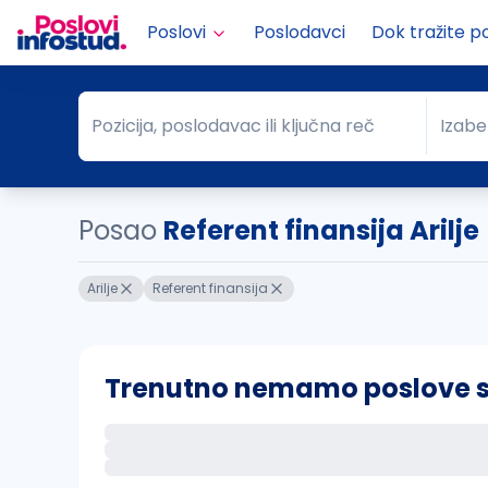
Poslovi
Poslodavci
Dok tražite p
Pozicija, poslodavac ili ključna reč
Izabe
Pozicija, poslodavac ili ključna reč
Grad
Posao
Referent finansija Arilje
Arilje
Referent finansija
Trenutno nemamo poslove sa 
Ako sačuvate ovu pretragu, obavestićemo va