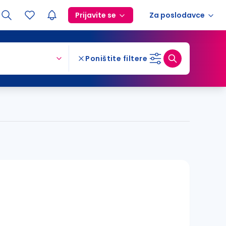
Prijavite se
Za poslodavce
Poništite filtere