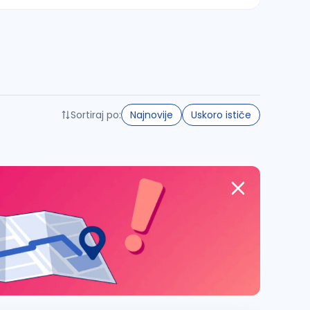
Sortiraj po:
Najnovije
Uskoro ističe