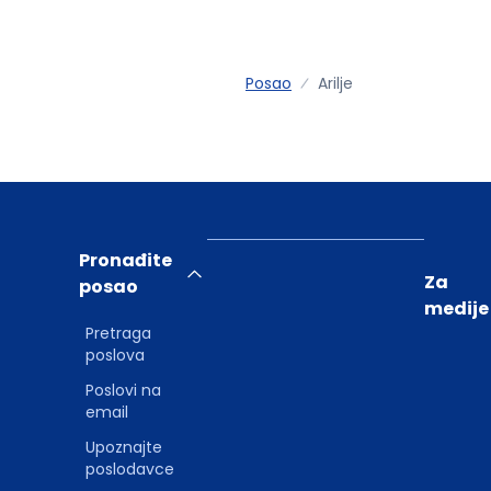
Posao
Arilje
Pronađite
Za
posao
medije
Pretraga
poslova
Poslovi na
email
Upoznajte
poslodavce