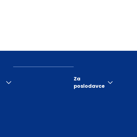
Za
poslodavce