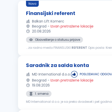
Novo
Finansijski referent
Balkan Lift Komerc
Beograd
-
Izvan pretražene lokacije
20.08.2026
Obaveštenje o statusu prijave
...za radno mesto FINANSIJSKI
REFERENT
Opis posla: Kreiranje dnevnih i mesečnih izveštaja o novčanim tokovima Saradnja sa knjigovodstvenom agencijom u vezi obračuna PDV-a
Praćenje realizacije ugovora rad na Sistemu elektronskih 
Saradnik za salda konta
MD International d.o.o.
POSLODAVAC ODGOVA
Beograd
-
Izvan pretražene lokacije
19.08.2026
1. smena
MD International d.o.o. je sa preko dvadeset i pet godi
uređen sistem radimo u četiri distributivna centra u Beog