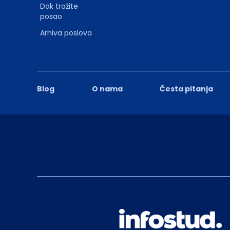
Dok tražite
posao
Arhiva poslova
Blog
O nama
Česta pitanja