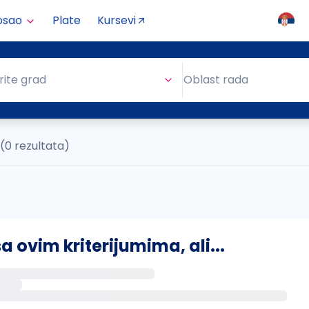
osao
Plate
Kursevi
Oblast rada
rite grad
Oblast rada
(0 rezultata)
ovim kriterijumima, ali...
s putem email-a kada se pojave novi poslovi.