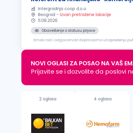
Intergradnja coop d.o.o.
Beograd
-
Izvan pretražene lokacije
11.08.2026
Obaveštenje o statusu prijave
...timski rad i odgovornost doprinosimo unapređenju putn
cilju jačanja i daljeg unapređenja naših timova, tražimo
NOVI OGLASI ZA POSAO NA VAŠ EM
Prijavite se i dozvolite da poslovi 
2 oglasa
4 oglasa