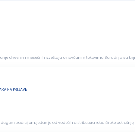
faktura E-banking (dinarski...
RA NA PRIJAVE
na dugom tradicijom, jedan je od vodećih distributera roba široke potrošn
radu, Nov...