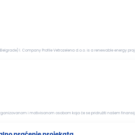
 Belgrade) I. Company Profile Vetrozelena d.o.o. is a renewable energy pr
owerchina) to p...
organizovanom i motivisanom osobom koja će se pridružiti našem finansij
a. Obavljanje...
alno praćenje projekata