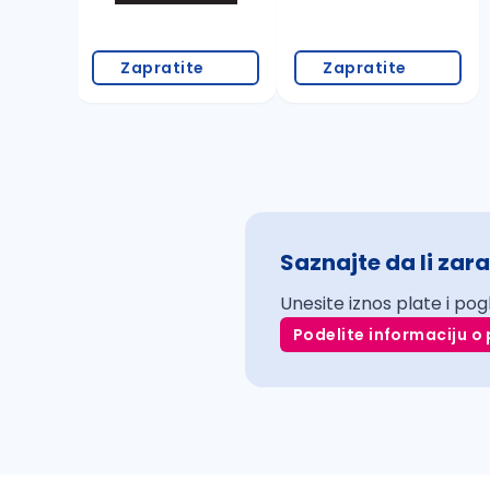
Zapratite
Zapratite
Saznajte da li zara
Unesite iznos plate i pog
Podelite informaciju o 