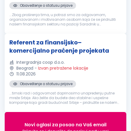
Obaveštenje o statusu prijave
...Zbog proširenja tima, u potrazi smo za odgovornom,
organizovanom i motivisanom osobom koja će se pridružiti
našem finansijskom sektoru na poziciji Saradnik u
finansijama
. Opis posla Evidencija i praćenje stanja na
računima društava. Obavljanje...
Referent za finansijsko–
komercijalno praćenje projekata
Intergradnja coop d.o.o.
Beograd
-
Izvan pretražene lokacije
11.08.2026
Obaveštenje o statusu prijave
...timski rad i odgovornost doprinosimo unapređenju putne
mreže Srbije. Ako želite da budete deo stabilne i uspešne
kompanije koja gradi budućnost Srbije – pridružite se našem
timu. U cilju jačanja i daljeg unapređenja naših timova,
tražimo:
Referent
...
Novi oglasi za posao na Vaš email