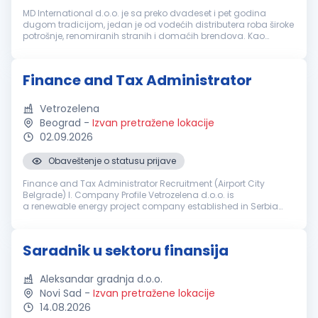
MD International d.o.o. je sa preko dvadeset i pet godina
dugom tradicijom, jedan je od vodećih distributera roba široke
potrošnje, renomiranih stranih i domaćih brendova. Kao
moderno uređen sistem radimo u četiri distributivna centra u
Beogradu, Nov...
Finance and Tax Administrator
Vetrozelena
Beograd
-
Izvan pretražene lokacije
02.09.2026
Obaveštenje o statusu prijave
Finance and Tax Administrator Recruitment (Airport City
Belgrade) I. Company Profile Vetrozelena d.o.o. is
a renewable energy project company established in Serbia
by the China state-owned company Powerchina Construction
Corporation (Powerchina) to p...
Saradnik u sektoru finansija
Aleksandar gradnja d.o.o.
Novi Sad
-
Izvan pretražene lokacije
14.08.2026