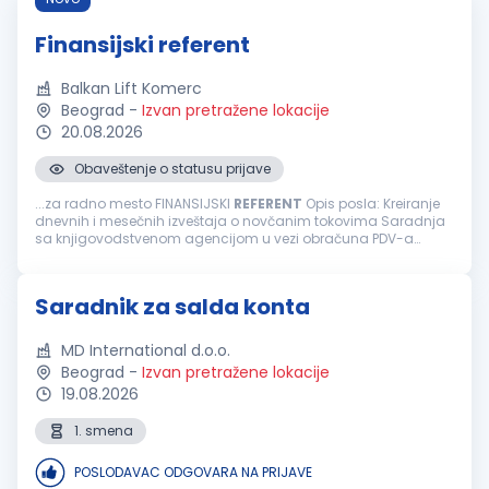
Finansijski referent
Balkan Lift Komerc
Beograd
-
Izvan pretražene lokacije
20.08.2026
Obaveštenje o statusu prijave
...za radno mesto FINANSIJSKI
REFERENT
Opis posla: Kreiranje
dnevnih i mesečnih izveštaja o novčanim tokovima Saradnja
sa knjigovodstvenom agencijom u vezi obračuna PDV-a
Praćenje realizacije ugovora rad na Sistemu elektronskih
faktura E-banking (dinarski...
Saradnik za salda konta
MD International d.o.o.
Beograd
-
Izvan pretražene lokacije
19.08.2026
1. smena
POSLODAVAC ODGOVARA NA PRIJAVE