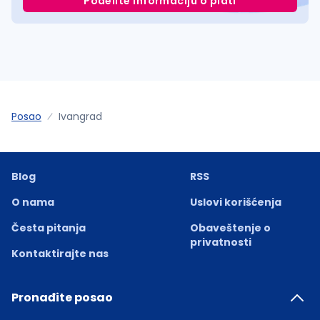
Podelite informaciju o plati
Posao
Ivangrad
Blog
RSS
O nama
Uslovi korišćenja
Česta pitanja
Obaveštenje o
privatnosti
Kontaktirajte nas
Pronađite posao