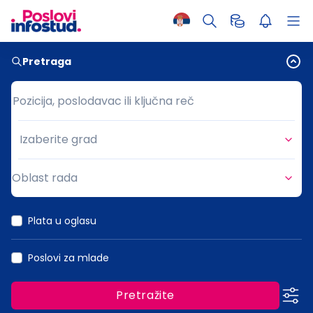
Pretraga
Pozicija, poslodavac ili ključna reč
Pozicija, poslodavac ili ključna reč
Izaberite grad
Grad
Oblast rada
Oblast rada
Plata u oglasu
Poslovi za mlade
Pretražite