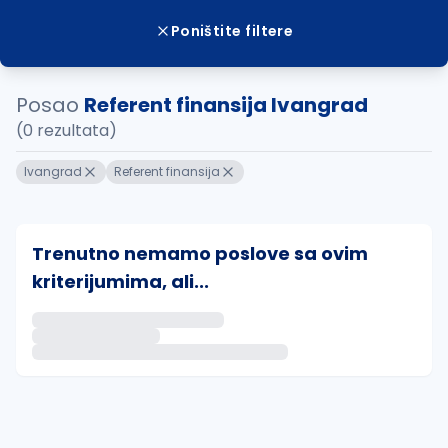
Poništite filtere
Posao
Referent finansija Ivangrad
(0 rezultata)
Ivangrad
Referent finansija
Trenutno nemamo poslove sa ovim
kriterijumima, ali...
Ako sačuvate ovu pretragu, obavestićemo vas putem 
uvajte pretragu