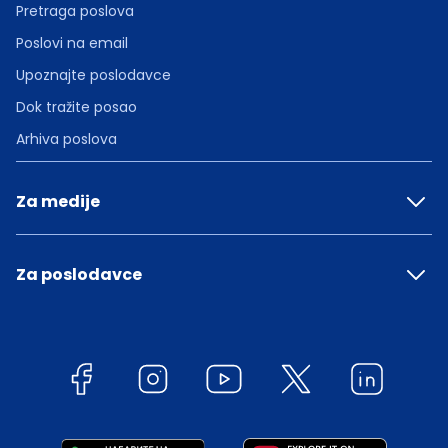
Pretraga poslova
Poslovi na email
Upoznajte poslodavce
Dok tražite posao
Arhiva poslova
Za medije
Za poslodavce