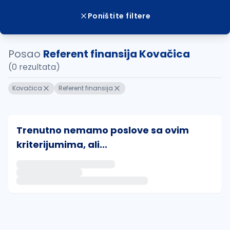
Poništite filtere
Posao
Referent finansija Kovačica
(0 rezultata)
Kovačica
Referent finansija
Trenutno nemamo poslove sa ovim
kriterijumima, ali...
Ako sačuvate ovu pretragu, obavestićemo vas putem 
uvajte pretragu