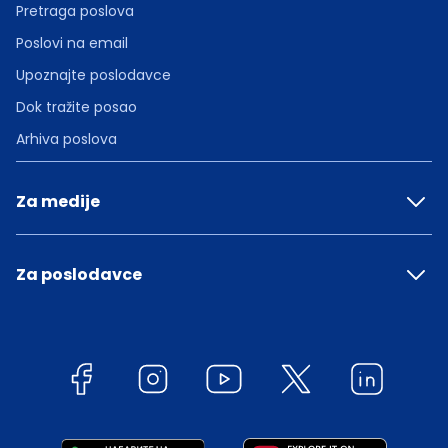
Pretraga poslova
Poslovi na email
Upoznajte poslodavce
Dok tražite posao
Arhiva poslova
Za medije
Za poslodavce