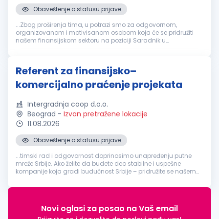
Obaveštenje o statusu prijave
...Zbog proširenja tima, u potrazi smo za odgovornom,
organizovanom i motivisanom osobom koja će se pridružiti
našem finansijskom sektoru na poziciji Saradnik u
finansijama
. Opis posla Evidencija i praćenje stanja na
računima društava. Obavljanje...
Referent za finansijsko–
komercijalno praćenje projekata
Intergradnja coop d.o.o.
Beograd
-
Izvan pretražene lokacije
11.08.2026
Obaveštenje o statusu prijave
...timski rad i odgovornost doprinosimo unapređenju putne
mreže Srbije. Ako želite da budete deo stabilne i uspešne
kompanije koja gradi budućnost Srbije – pridružite se našem
timu. U cilju jačanja i daljeg unapređenja naših timova,
tražimo:
Referent
...
Novi oglasi za posao na Vaš email