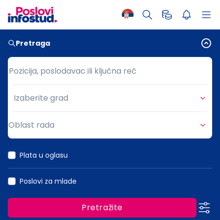
Pretraga
Pozicija, poslodavac ili ključna reč
Pozicija, poslodavac ili ključna reč
Izaberite grad
Grad
Oblast rada
Oblast rada
Plata u oglasu
Poslovi za mlade
Pretražite