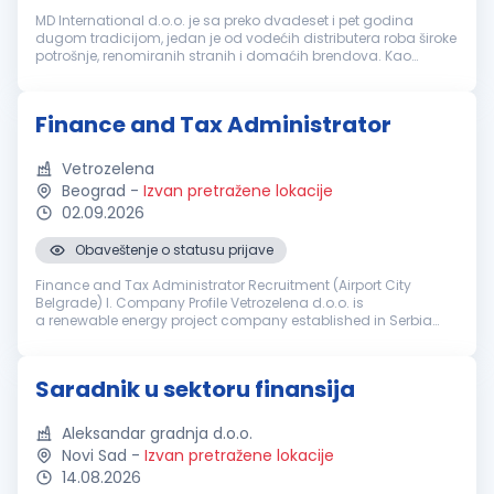
MD International d.o.o. je sa preko dvadeset i pet godina
dugom tradicijom, jedan je od vodećih distributera roba široke
potrošnje, renomiranih stranih i domaćih brendova. Kao
moderno uređen sistem radimo u četiri distributivna centra u
Beogradu, Nov...
Finance and Tax Administrator
Vetrozelena
Beograd
-
Izvan pretražene lokacije
02.09.2026
Obaveštenje o statusu prijave
Finance and Tax Administrator Recruitment (Airport City
Belgrade) I. Company Profile Vetrozelena d.o.o. is
a renewable energy project company established in Serbia
by the China state-owned company Powerchina Construction
Corporation (Powerchina) to p...
Saradnik u sektoru finansija
Aleksandar gradnja d.o.o.
Novi Sad
-
Izvan pretražene lokacije
14.08.2026