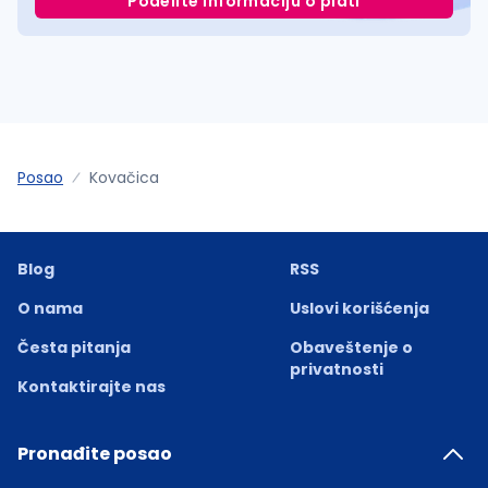
Podelite informaciju o plati
Posao
Kovačica
Blog
RSS
O nama
Uslovi korišćenja
Česta pitanja
Obaveštenje o
privatnosti
Kontaktirajte nas
Pronađite posao