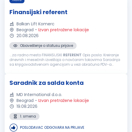
Finansijski referent
Balkan Lift Komerc
Beograd
-
Izvan pretražene lokacije
20.08.2026
Obaveštenje o statusu prijave
...za radno mesto FINANSIJSKI
REFERENT
Opis posla: Kreiranje
dnevnih i mesečnih izveštaja o novčanim tokovima Saradnja
sa knjigovodstvenom agencijom u vezi obračuna PDV-a
Praćenje realizacije ugovora rad na Sistemu elektronskih
faktura E-banking (dinarski...
Saradnik za salda konta
MD International d.o.o.
Beograd
-
Izvan pretražene lokacije
19.08.2026
1. smena
POSLODAVAC ODGOVARA NA PRIJAVE