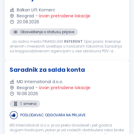
Balkan Lift Komerc
Beograd
-
Izvan pretražene lokacije
20.08.2026
Obaveštenje o statusu prijave
...za radno mesto FINANSIJSKI
REFERENT
Opis posla: Kreiranje
dnevnih i mesečnih izveštaja o novčanim tokovima Saradnja
sa knjigovodstvenom agencijom u vezi obračuna PDV-a
Praćenje realizacije ugovora rad na Sistemu elektronskih
faktura E-banking (dinarski...
Saradnik za salda konta
MD International d.o.o.
Beograd
-
Izvan pretražene lokacije
19.08.2026
1. smena
POSLODAVAC ODGOVARA NA PRIJAVE
MD International d.o.o. je sa preko dvadeset i pet godina
dugom tradicijom, jedan je od vodećih distributera roba široke