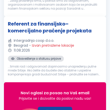
...Zbog proširenja tima, u potrazi smo za odgovornom,
organizovanom i motivisanom osobom koja će se pridružiti
našem finansijskom sektoru na poziciji Saradnik u
finansijama
. Opis posla Evidencija i praćenje stanja na
računima društava. Obavljanje...
Referent za finansijsko–
komercijalno praćenje projekata
Intergradnja coop d.o.o.
Beograd
-
Izvan pretražene lokacije
11.08.2026
Obaveštenje o statusu prijave
...timski rad i odgovornost doprinosimo unapređenju putne
mreže Srbije. Ako želite da budete deo stabilne i uspešne
kompanije koja gradi budućnost Srbije – pridružite se našem
timu. U cilju jačanja i daljeg unapređenja naših timova,
tražimo:
Referent
...
Novi oglasi za posao na Vaš email
Prijavite se i dozvolite da poslovi nađu vas!