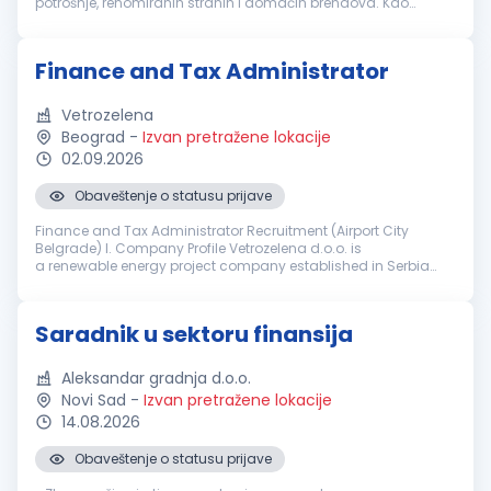
potrošnje, renomiranih stranih i domaćih brendova. Kao
moderno uređen sistem radimo u četiri distributivna centra u
Beogradu, Nov...
Finance and Tax Administrator
Vetrozelena
Beograd
-
Izvan pretražene lokacije
02.09.2026
Obaveštenje o statusu prijave
Finance and Tax Administrator Recruitment (Airport City
Belgrade) I. Company Profile Vetrozelena d.o.o. is
a renewable energy project company established in Serbia
by the China state-owned company Powerchina Construction
Corporation (Powerchina) to p...
Saradnik u sektoru finansija
Aleksandar gradnja d.o.o.
Novi Sad
-
Izvan pretražene lokacije
14.08.2026
Obaveštenje o statusu prijave