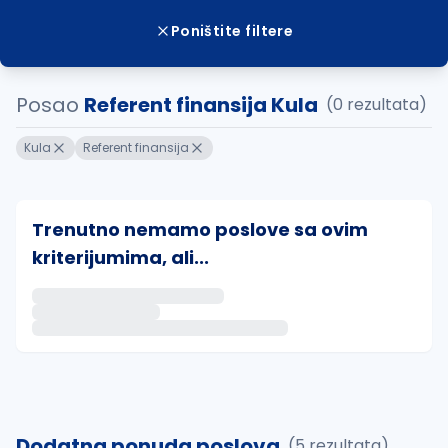
Poništite filtere
Posao
Referent finansija Kula
(0 rezultata)
Kula
Referent finansija
Trenutno nemamo poslove sa ovim
kriterijumima, ali...
Ako sačuvate ovu pretragu, obavestićemo vas putem 
uvajte pretragu
Dodatna ponuda poslova
(5 rezultata)