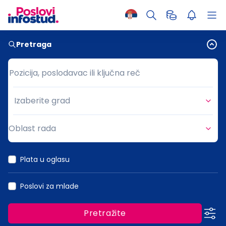
Pretraga
Pozicija, poslodavac ili ključna reč
Pozicija, poslodavac ili ključna reč
Izaberite grad
Grad
Oblast rada
Oblast rada
Plata u oglasu
Poslovi za mlade
Pretražite