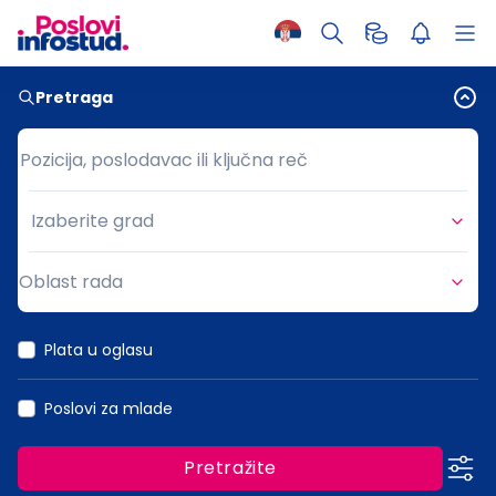
Pretraga
Pozicija, poslodavac ili ključna reč
Pozicija, poslodavac ili ključna reč
Izaberite grad
Grad
Oblast rada
Oblast rada
Plata u oglasu
Poslovi za mlade
Pretražite