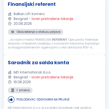
Finansijski referent
Balkan Lift Komerc
Beograd
-
Izvan pretražene lokacije
20.08.2026
Obaveštenje o statusu prijave
...za radno mesto FINANSIJSKI
REFERENT
Opis posla: Kreiranje
dnevnih i mesečnih izveštaja o novčanim tokovima Saradnja
sa knjigovodstvenom agencijom u vezi obračuna PDV-a
Praćenje realizacije ugovora rad na Sistemu elektronskih
faktura E-banking (dinarski...
Saradnik za salda konta
MD International d.o.o.
Beograd
-
Izvan pretražene lokacije
19.08.2026
1. smena
POSLODAVAC ODGOVARA NA PRIJAVE
MD International d.o.o. je sa preko dvadeset i pet godina