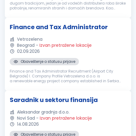
dugom tradicijom, jedan je od vodećih distributera roba široke
potrošnje, renomiranih stranih i domaćih brendova. Kao
moderno uređen sistem radimo u četiri distributivna centra u
Beogradu, Nov...
Finance and Tax Administrator
Vetrozelena
Beograd
-
Izvan pretražene lokacije
02.09.2026
Obaveštenje o statusu prijave
Finance and Tax Administrator Recruitment (Airport City
Belgrade) I. Company Profile Vetrozelena d.o.o. is
a renewable energy project company established in Serbia
by the China state-owned company Powerchina Construction
Corporation (Powerchina) to p...
Saradnik u sektoru finansija
Aleksandar gradnja d.o.o.
Novi Sad
-
Izvan pretražene lokacije
14.08.2026
Obaveštenje o statusu prijave