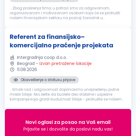
...Zbog proširenja tima, u potrazi smo za odgovornom,
organizovanom i motivisanom osobom koja će se pridružiti
našem finansijskom sektoru na poziciji Saradnik u
finansijama
. Opis posla Evidencija i praćenje stanja na
računima društava. Obavljanje...
Referent za finansijsko–
komercijalno praćenje projekata
Intergradnja coop d.o.o.
Beograd
-
Izvan pretražene lokacije
11.08.2026
Obaveštenje o statusu prijave
...timski rad i odgovornost doprinosimo unapređenju putne
mreže Srbije. Ako želite da budete deo stabilne i uspešne
kompanije koja gradi budućnost Srbije – pridružite se našem
timu. U cilju jačanja i daljeg unapređenja naših timova,
tražimo:
Referent
...
Novi oglasi za posao na Vaš email
Prijavite se i dozvolite da poslovi nađu vas!