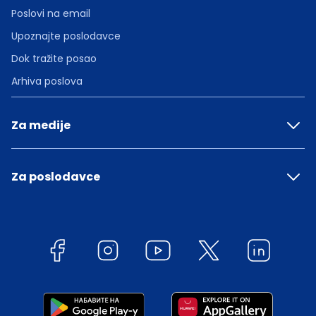
Poslovi na email
Upoznajte poslodavce
Dok tražite posao
Arhiva poslova
Za medije
Za poslodavce