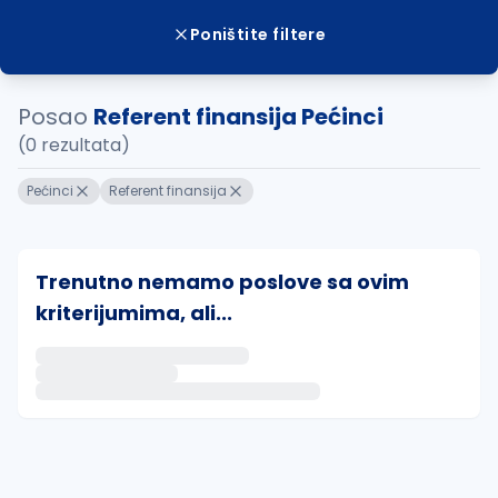
Poništite filtere
Posao
Referent finansija Pećinci
(0 rezultata)
Pećinci
Referent finansija
Trenutno nemamo poslove sa ovim
kriterijumima, ali...
Ako sačuvate ovu pretragu, obavestićemo vas putem 
uvajte pretragu