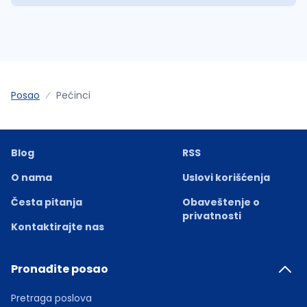
Posao
Pećinci
Blog
RSS
O nama
Uslovi korišćenja
Česta pitanja
Obaveštenje o
privatnosti
Kontaktirajte nas
Pronađite posao
Pretraga poslova