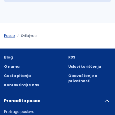
Posao
Svilajnac
Blog
RSS
O nama
Uslovi korišćenja
Česta pitanja
Obaveštenje o
privatnosti
Kontaktirajte nas
Pronađite posao
Pretraga poslova