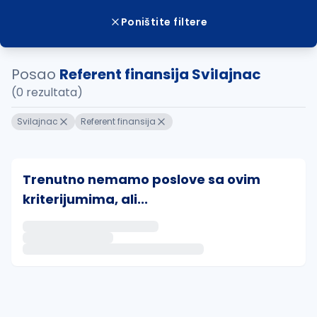
Poništite filtere
Posao
Referent finansija Svilajnac
(0 rezultata)
Svilajnac
Referent finansija
Trenutno nemamo poslove sa ovim
kriterijumima, ali...
Ako sačuvate ovu pretragu, obavestićemo vas putem 
uvajte pretragu