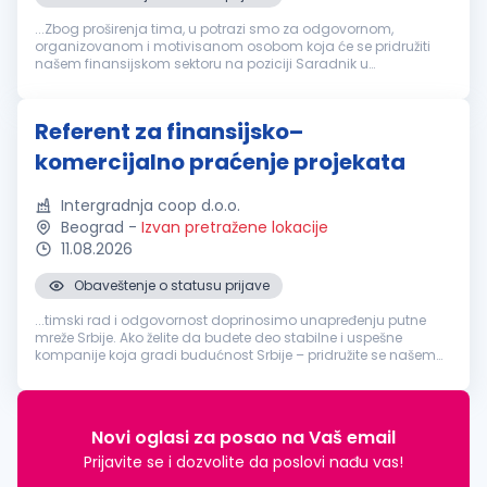
...Zbog proširenja tima, u potrazi smo za odgovornom,
organizovanom i motivisanom osobom koja će se pridružiti
našem finansijskom sektoru na poziciji Saradnik u
finansijama
. Opis posla Evidencija i praćenje stanja na
računima društava. Obavljanje...
Referent za finansijsko–
komercijalno praćenje projekata
Intergradnja coop d.o.o.
Beograd
-
Izvan pretražene lokacije
11.08.2026
Obaveštenje o statusu prijave
...timski rad i odgovornost doprinosimo unapređenju putne
mreže Srbije. Ako želite da budete deo stabilne i uspešne
kompanije koja gradi budućnost Srbije – pridružite se našem
timu. U cilju jačanja i daljeg unapređenja naših timova,
tražimo:
Referent
...
Novi oglasi za posao na Vaš email
Prijavite se i dozvolite da poslovi nađu vas!