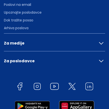
Poslovi na email
Upoznajte poslodavce
Dok tražite posao
Arhiva poslova
Za medije
Za poslodavce