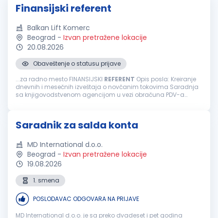
Finansijski referent
Balkan Lift Komerc
Beograd
-
Izvan pretražene lokacije
20.08.2026
Obaveštenje o statusu prijave
...za radno mesto FINANSIJSKI
REFERENT
Opis posla: Kreiranje
dnevnih i mesečnih izveštaja o novčanim tokovima Saradnja
sa knjigovodstvenom agencijom u vezi obračuna PDV-a
Praćenje realizacije ugovora rad na Sistemu elektronskih
faktura E-banking (dinarski...
Saradnik za salda konta
MD International d.o.o.
Beograd
-
Izvan pretražene lokacije
19.08.2026
1. smena
POSLODAVAC ODGOVARA NA PRIJAVE
MD International d.o.o. je sa preko dvadeset i pet godina