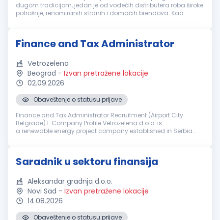
dugom tradicijom, jedan je od vodećih distributera roba široke
potrošnje, renomiranih stranih i domaćih brendova. Kao
moderno uređen sistem radimo u četiri distributivna centra u
Beogradu, Nov...
Finance and Tax Administrator
Vetrozelena
Beograd
-
Izvan pretražene lokacije
02.09.2026
Obaveštenje o statusu prijave
Finance and Tax Administrator Recruitment (Airport City
Belgrade) I. Company Profile Vetrozelena d.o.o. is
a renewable energy project company established in Serbia
by the China state-owned company Powerchina Construction
Corporation (Powerchina) to p...
Saradnik u sektoru finansija
Aleksandar gradnja d.o.o.
Novi Sad
-
Izvan pretražene lokacije
14.08.2026
Obaveštenje o statusu prijave