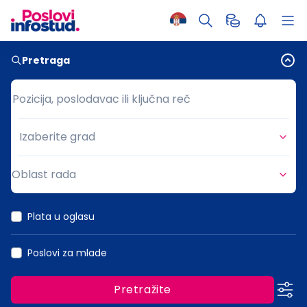
Pretraga
Pozicija, poslodavac ili ključna reč
Pozicija, poslodavac ili ključna reč
Izaberite grad
Grad
Oblast rada
Oblast rada
Plata u oglasu
Poslovi za mlade
Pretražite