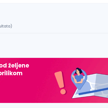
ultata)
 š, đ, ž, dž)
 od željene
prilikom