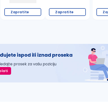
Zapratite
Zapratite
Za
đujete ispod ili iznad proseka
ledajte prosek za vašu poziciju
plati