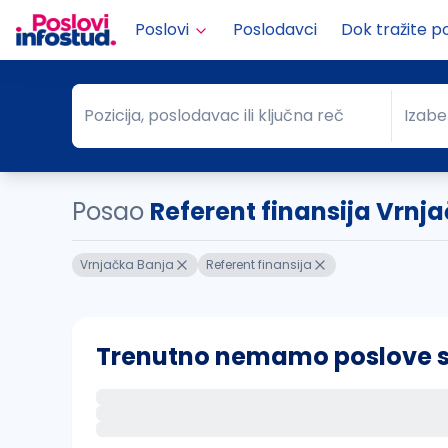
Poslovi
Poslodavci
Dok tražite p
Pozicija, poslodavac ili ključna reč
Izabe
Pozicija, poslodavac ili ključna reč
Grad
Posao
Referent finansija Vrnj
Vrnjačka Banja
Referent finansija
Trenutno nemamo poslove sa 
Ako sačuvate ovu pretragu, obavestićemo va