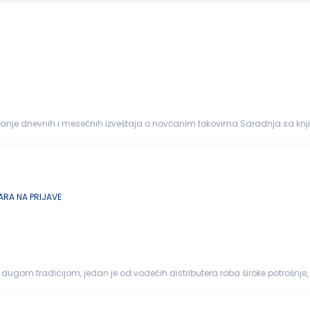
faktura E-banking (dinarski...
RA NA PRIJAVE
na dugom tradicijom, jedan je od vodećih distributera roba široke potrošn
radu, Nov...