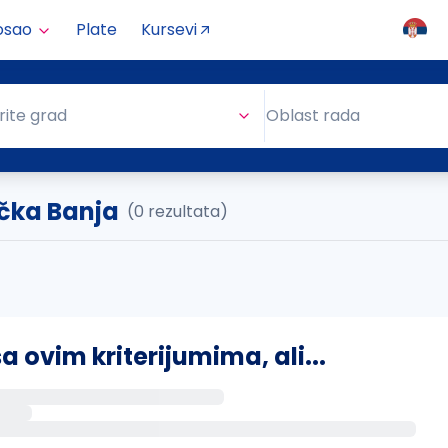
osao
Plate
Kursevi
Oblast rada
rite grad
Oblast rada
ačka Banja
(0 rezultata)
ovim kriterijumima, ali...
s putem email-a kada se pojave novi poslovi.