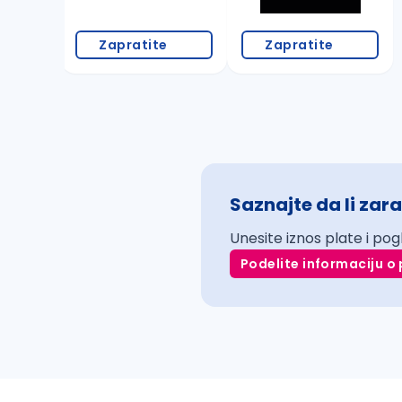
Zapratite
Zapratite
Saznajte da li zara
Unesite iznos plate i pog
Podelite informaciju o 