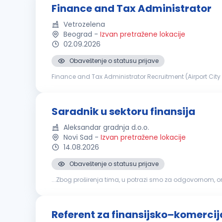
Finance and Tax Administrator
Vetrozelena
Beograd
-
Izvan pretražene lokacije
02.09.2026
Obaveštenje o statusu prijave
Finance and Tax Administrator Recruitment (Airport City
owned company Powerchina Construction Corporation (P
Saradnik u sektoru finansija
Aleksandar gradnja d.o.o.
Novi Sad
-
Izvan pretražene lokacije
14.08.2026
Obaveštenje o statusu prijave
...Zbog proširenja tima, u potrazi smo za odgovornom, 
posla Evidencija i praćenje stanja na računima društav
Referent za finansijsko–komercij