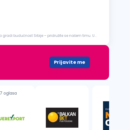
a gradi budućnost Srbije – pridružite se našem timu. U
Prijavite me
7 oglasa