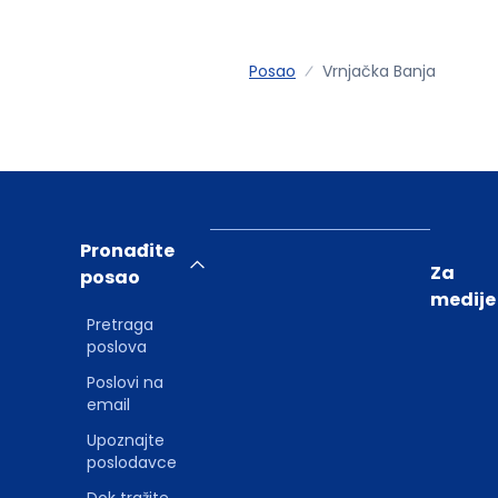
Posao
Vrnjačka Banja
Pronađite
Za
posao
medije
Pretraga
poslova
Poslovi na
email
Upoznajte
poslodavce
Dok tražite