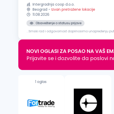
Intergradnja coop d.o.o.
Beograd
-
Izvan pretražene lokacije
11.08.2026
Obaveštenje o statusu prijave
...timski rad i odgovornost doprinosimo unapređenju putn
cilju jačanja i daljeg unapređenja naših timova, tražimo
NOVI OGLASI ZA POSAO NA VAŠ EM
Prijavite se i dozvolite da poslovi 
1 oglas