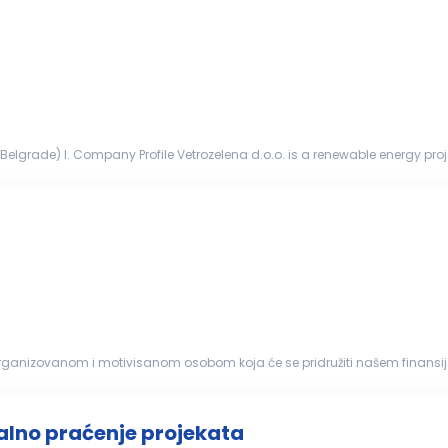
 Belgrade) I. Company Profile Vetrozelena d.o.o. is a renewable energy pr
owerchina) to p...
organizovanom i motivisanom osobom koja će se pridružiti našem finansij
a. Obavljanje...
alno praćenje projekata