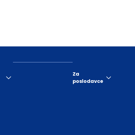
Za
poslodavce