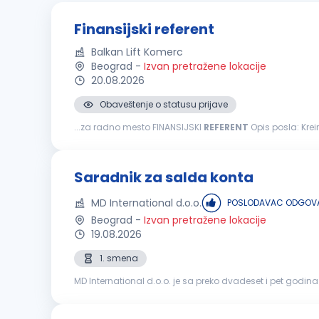
Finansijski referent
Balkan Lift Komerc
Beograd
-
Izvan pretražene lokacije
20.08.2026
Obaveštenje o statusu prijave
...za radno mesto FINANSIJSKI
REFERENT
Opis posla: Kreiranje dnevnih i mesečnih izveštaja o novčanim tokovima Saradnja sa knjigovodstvenom agencijom u vezi obračuna PDV-a
Praćenje realizacije ugovora rad na Sistemu elektronskih 
Saradnik za salda konta
MD International d.o.o.
POSLODAVAC ODGOVA
Beograd
-
Izvan pretražene lokacije
19.08.2026
1. smena
MD International d.o.o. je sa preko dvadeset i pet godi
uređen sistem radimo u četiri distributivna centra u Beog