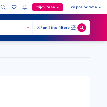
Prijavite se
Za poslodavce
Poništite filtere