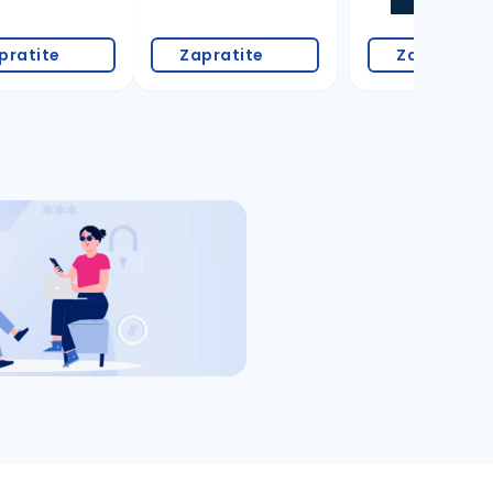
pratite
Zapratite
Zapratite