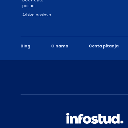
posao
Arhiva poslova
Blog
O nama
Česta pitanja