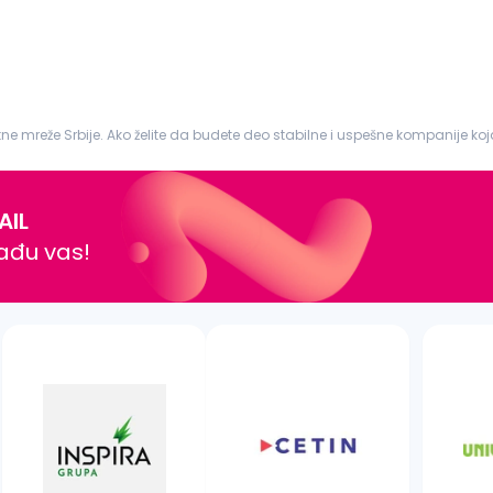
e mreže Srbije. Ako želite da budete deo stabilne i uspešne kompanije koj
:
Referent
...
AIL
nađu vas!