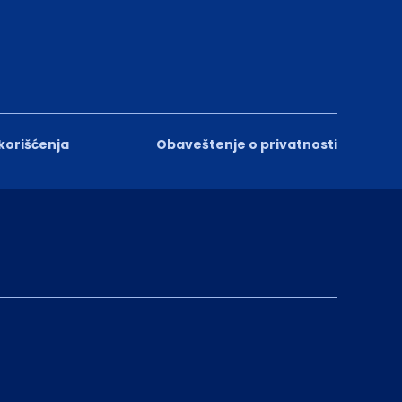
 korišćenja
Obaveštenje o privatnosti