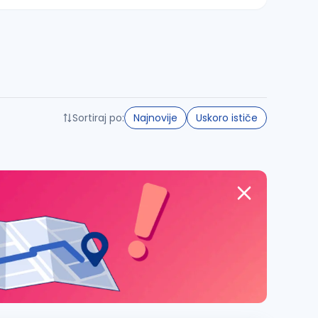
Sortiraj po:
Najnovije
Uskoro ističe