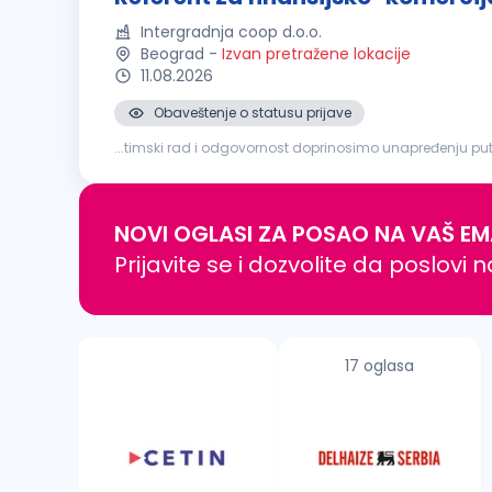
Intergradnja coop d.o.o.
Beograd
-
Izvan pretražene lokacije
11.08.2026
Obaveštenje o statusu prijave
...timski rad i odgovornost doprinosimo unapređenju putn
cilju jačanja i daljeg unapređenja naših timova, tražimo
NOVI OGLASI ZA POSAO NA VAŠ EM
Prijavite se i dozvolite da poslovi 
17 oglasa