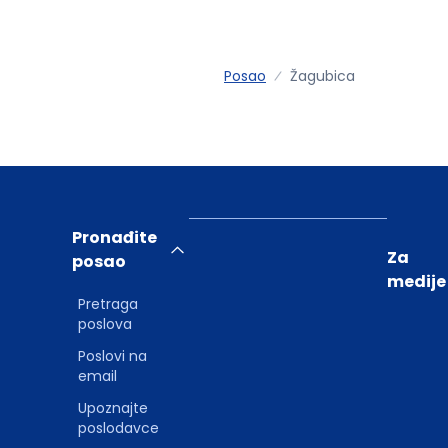
Posao
Žagubica
Pronađite
Za
posao
medije
Pretraga
poslova
Poslovi na
email
Upoznajte
poslodavce