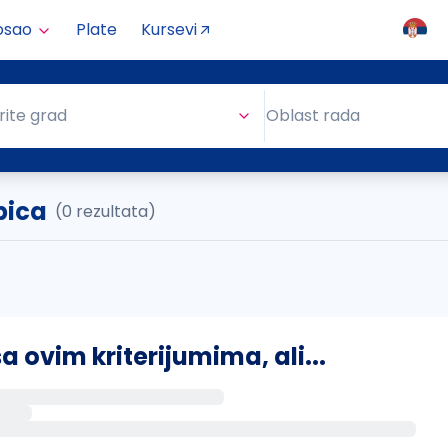
osao
Plate
Kursevi
Oblast rada
rite grad
Oblast rada
bica
(0 rezultata)
ovim kriterijumima, ali...
s putem email-a kada se pojave novi poslovi.