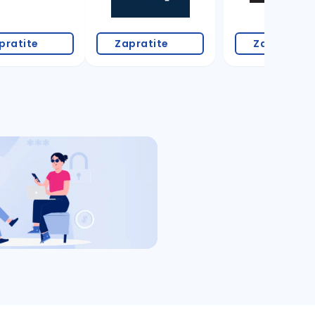
pratite
Zapratite
Zapratite