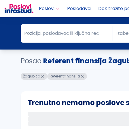
Poslovi
Poslodavci
Dok tražite p
Pozicija, poslodavac ili ključna reč
Izabe
Pozicija, poslodavac ili ključna reč
Grad
Posao
Referent finansija Žagu
Žagubica
Referent finansija
Trenutno nemamo poslove sa 
Ako sačuvate ovu pretragu, obavestićemo va