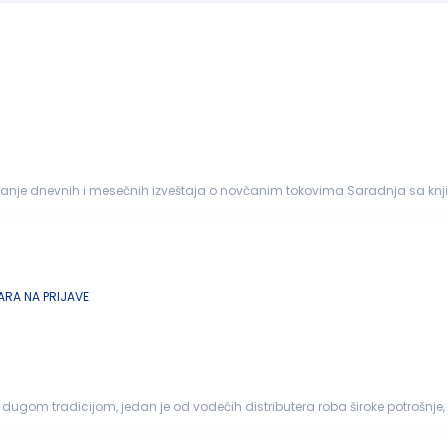
faktura E-banking (dinarski...
RA NA PRIJAVE
na dugom tradicijom, jedan je od vodećih distributera roba široke potrošn
radu, Nov...