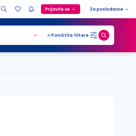
Prijavite se
Za poslodavce
Poništite filtere