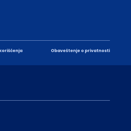
 korišćenja
Obaveštenje o privatnosti