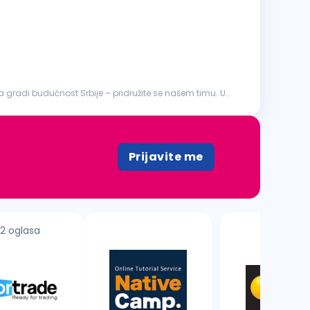
a gradi budućnost Srbije – pridružite se našem timu. U
Prijavite me
2 oglasa
2 oglasa