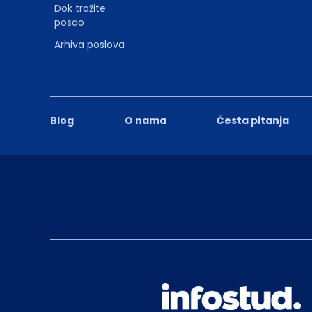
Dok tražite
posao
Arhiva poslova
Blog
O nama
Česta pitanja