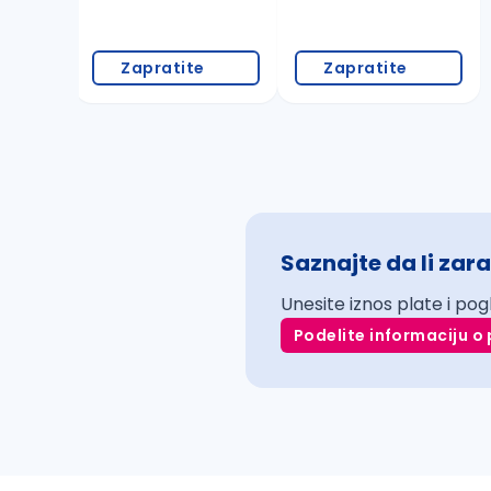
Zapratite
Zapratite
Saznajte da li zara
Unesite iznos plate i pog
Podelite informaciju o 