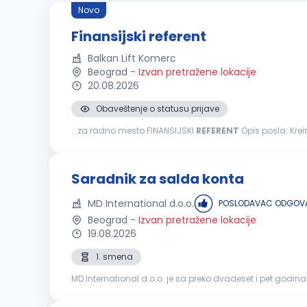
Novo
Finansijski referent
Balkan Lift Komerc
Beograd
-
Izvan pretražene lokacije
20.08.2026
Obaveštenje o statusu prijave
...za radno mesto FINANSIJSKI
REFERENT
Opis posla: Kreiranje dnevnih i mesečnih izveštaja o novčanim tokovima Saradnja sa knjigovodstvenom agencijom u vezi obračuna PDV-a
Praćenje realizacije ugovora rad na Sistemu elektronskih 
Saradnik za salda konta
MD International d.o.o.
POSLODAVAC ODGOVA
Beograd
-
Izvan pretražene lokacije
19.08.2026
1. smena
MD International d.o.o. je sa preko dvadeset i pet godi
uređen sistem radimo u četiri distributivna centra u Beog