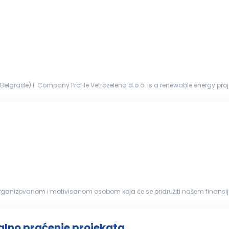
 Belgrade) I. Company Profile Vetrozelena d.o.o. is a renewable energy pr
owerchina) to p...
organizovanom i motivisanom osobom koja će se pridružiti našem finansij
a. Obavljanje...
alno praćenje projekata