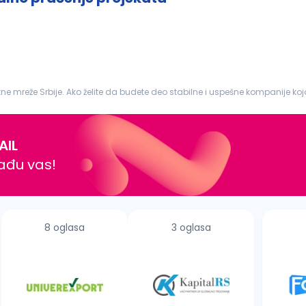
e mreže Srbije. Ako želite da budete deo stabilne i uspešne kompanije koj
:
Referent
...
AIL
nađu vas!
8 oglasa
3 oglasa