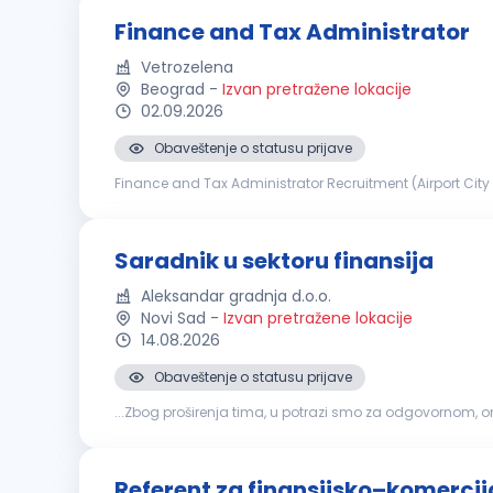
Finance and Tax Administrator
Vetrozelena
Beograd
-
Izvan pretražene lokacije
02.09.2026
Obaveštenje o statusu prijave
Finance and Tax Administrator Recruitment (Airport City
owned company Powerchina Construction Corporation (P
Saradnik u sektoru finansija
Aleksandar gradnja d.o.o.
Novi Sad
-
Izvan pretražene lokacije
14.08.2026
Obaveštenje o statusu prijave
...Zbog proširenja tima, u potrazi smo za odgovornom, 
posla Evidencija i praćenje stanja na računima društav
Referent za finansijsko–komercij