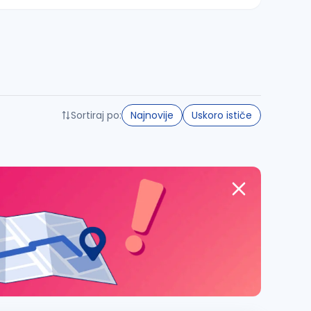
Sortiraj po:
Najnovije
Uskoro ističe