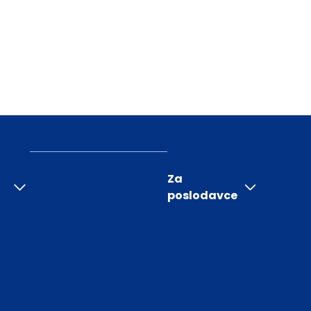
Za
poslodavce