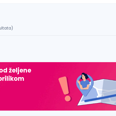
ultata)
 š, đ, ž, dž)
 od željene
prilikom