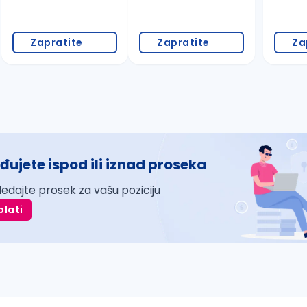
Zapratite
Zapratite
Za
đujete ispod ili iznad proseka
ledajte prosek za vašu poziciju
plati