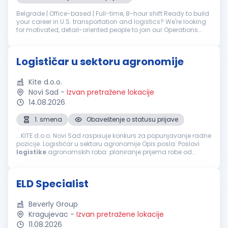
Belgrade | Office-based | Full-time, 8-hour shift Ready to build
your career in U.S. transportation and logistics? We're looking
for motivated, detail-oriented people to join our Operations
team in Belgrade - in either Scheduling or Track & Trace. Yo...
Logističar u sektoru agronomije
Kite d.o.o.
Novi Sad
-
Izvan pretražene lokacije
14.08.2026
1. smena
Obaveštenje o statusu prijave
...KITE d.o.o. Novi Sad raspisuje konkurs za popunjavanje radne
pozicije: Logističar u sektoru agronomije Opis posla: Poslovi
logistike
agronomskih roba: planiranje prijema robe od
dobavljača, isporuke kupcima, skladištenje, lageri
Organizacija...
ELD Specialist
Beverly Group
Kragujevac
-
Izvan pretražene lokacije
11.08.2026