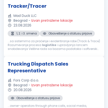
Tracker/Tracer
Mad Duck LLC
Beograd
-
Izvan pretražene lokacije
23.08.2026
1, 2. i 3. smena
Obaveštenje o statusu prijave
...sa sistemima za praćenje i evidentiranje robe (Track & Trace)
Razumevanje procesa
logistike
i upravljanja lancem
snabdevanja Veštine rada sa bazama podataka i softverskim
alatima za praćenje Analitičko razmišljanje i preciznost u radu
Sposobnost rada u timu...
Trucking Dispatch Sales
Representative
Fors Corp d.o.o.
Beograd
-
Izvan pretražene lokacije
20.08.2026
Obaveštenje o statusu prijave
...owner-operators through phone calls, social media,