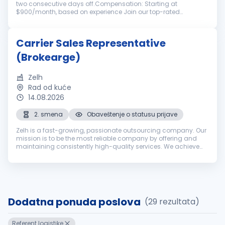
two consecutive days off.Compensation: Starting at
$900/month, based on experience Join our top-rated
transportation team with nearly 20 years of industry
excellence. Are you experienced ...
Carrier Sales Representative
(Brokearge)
Zelh
Rad od kuće
14.08.2026
2. smena
Obaveštenje o statusu prijave
Zelh is a fast-growing, passionate outsourcing company. Our
mission is to be the most reliable company by offering and
maintaining consistently high-quality services. We achieve
the mission by fostering long-term relationships with
customers, employe...
Dodatna ponuda poslova
(29 rezultata)
Referent logistike