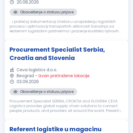
20.08.2026
Obaveštenje o statusu prijave
...i pratećoj dokumentaciji Učešće u unapređenju logističkih
procesa i optimizaciji transportnih aktivnosti Saradnja sa
eksternim logističkim partnerima i praćenje kvaliteta njihovih
usluga Izrada izveštaja i analiza iz oblasti
logistike
Rad u ERP
sistemu...
Procurement Specialist Serbia,
Croatia and Slovenia
Ceva logistics d.o.o.
Beograd
-
Izvan pretražene lokacije
03.09.2026
Obaveštenje o statusu prijave
Procurement Specialist SERBIA, CROATIA and SLOVENIA CEVA
Logistics provides global supply chain solutions to connect
people, products, and providers all around the world. Present in
170+ countries and with more than 110,000 employees spread
over 1,5...
Referent logistike u magacinu