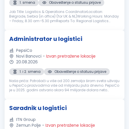
1. smena
Obaveštenje o statusu prijave
Job Title: Logistics & Operations CoordinatorLocation:
Belgrade, Serbia (in office) (for UK & NL)Working Hours: Monday
– Friday, 8.30 am–5.30 pmReports To: Regional Logistics
Manager Position Summary: As a Logistics & Operations
Coordinator, you will...
Administrator u logistici
PepsiCo
Novi Banovci
-
Izvan pretražene lokacije
20.08.2026
1. i 2. smena
Obaveštenje o statusu prijave
Naša priča: Potrošači u više od 200 zemalja širom sveta uživaju
u PepsiCo proizvodima više od milijardu puta dnevno. PepsiCo
je u 2025. godini ostvario skoro 94 milijarde dolara neto
prihoda, zahvaljujući raznovrsnom portfoliju osvežavajućih
napitaka...
Saradnik u logistici
ITN Group
Zemun Polje
-
Izvan pretražene lokacije