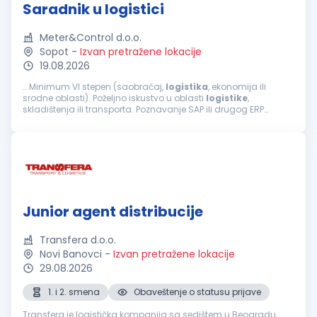
Saradnik u logistici
Meter&Control d.o.o.
Sopot
-
Izvan pretražene lokacije
19.08.2026
...Minimum VI stepen (saobraćaj,
logistika
, ekonomija ili
srodne oblasti). Poželjno iskustvo u oblasti
logistike
,
skladištenja ili transporta. Poznavanje SAP ili drugog ERP
sistema je prednost Dobro poznavanje engleskog jezika
(pisana i usmena...
Junior agent distribucije
Transfera d.o.o.
Novi Banovci
-
Izvan pretražene lokacije
29.08.2026
1. i 2. smena
Obaveštenje o statusu prijave
Transfera je logistička kompanija sa sedištem u Beogradu,