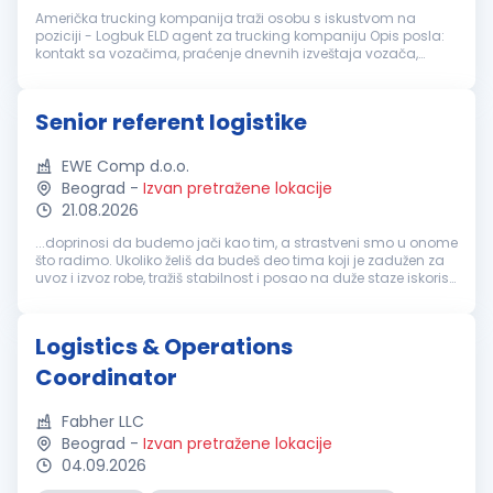
Američka trucking kompanija traži osobu s iskustvom na
poziciji - Logbuk ELD agent za trucking kompaniju Opis posla:
kontakt sa vozačima, praćenje dnevnih izveštaja vozača,
konekcija na tablete, pomoć za ulogovanje, te stavke
povezane za logbuk. - is...
Senior referent logistike
EWE Comp d.o.o.
Beograd
-
Izvan pretražene lokacije
21.08.2026
...doprinosi da budemo jači kao tim, a strastveni smo u onome
što radimo. Ukoliko želiš da budeš deo tima koji je zadužen za
uvoz i izvoz robe, tražiš stabilnost i posao na duže staze iskoristi
priliku i pridruži nam se na poziciji SENIOR
REFERENT
LOGISTIKE
Naš...
Logistics & Operations
Coordinator
Fabher LLC
Beograd
-
Izvan pretražene lokacije
04.09.2026