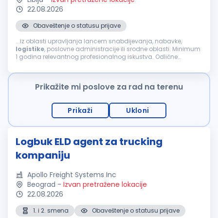
22.08.2026
Obaveštenje o statusu prijave
...iz oblasti upravljanja lancem snabdijevanja, nabavke,
logistike
, poslovne administracije ili srodne oblasti. Minimum
1 godina relevantnog profesionalnog iskustva. Odlične
verbalne i pisane komunikacione vještine na engleskom jeziku.
Obezbijeđeno: Avio karte u oba pravca. Zdravstveno
osiguranje za vrijeme boravka u Libiji, u skladu sa libijskim
Prikažite mi poslove za rad na terenu
zakonima. Obroci. Smještaj. Internet. Ugovor na 6 mjeseci, sa
mogućnošću produženja. Prijava treba da sadrži: CV na
engleskom jeziku. Diplomu o stečenom obrazovanju. Sertifikate
Prikaži
Ukloni
o dodatnoj edukaciji i usavršavanju (ukoliko ih posjedujete).
Kontakt podatke dvije profesionalne reference od prethodnih
poslodavaca. Napomena: Samo kandidati koji ispunjavaju
kriterijume prijave bit će kontaktirani. Za dodatne informacije,
Logbuk ELD agent za trucking
možete nas kontaktirati....
kompaniju
Apollo Freight Systems Inc
Beograd
-
Izvan pretražene lokacije
22.08.2026
1. i 2. smena
Obaveštenje o statusu prijave