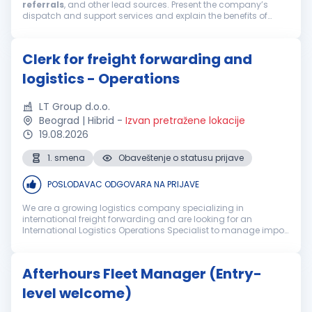
referrals
, and other lead sources. Present the company’s
dispatch and support services and explain the benefits of
working with us. Build relationships, handle objections,
negotiate terms, and...
Clerk for freight forwarding and
logistics - Operations
LT Group d.o.o.
Beograd | Hibrid
-
Izvan pretražene lokacije
19.08.2026
1. smena
Obaveštenje o statusu prijave
POSLODAVAC ODGOVARA NA PRIJAVE
We are a growing logistics company specializing in
international freight forwarding and are looking for an
International Logistics Operations Specialist to manage import
and export operations, with a strong focus on LCL
consolidated cargo for the Ger...
Afterhours Fleet Manager (Entry-
level welcome)