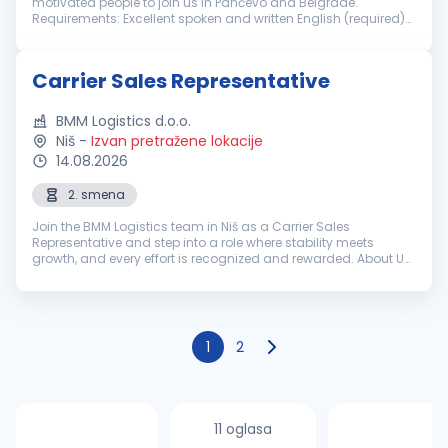
motivated people to join us in Pančevo and Belgrade.
Requirements: Excellent spoken and written English (required)
Knowledge of Spanish is a plus Previous US dispatch
experience is a plus, but n...
Carrier Sales Representative
BMM Logistics d.o.o.
Niš
-
Izvan pretražene lokacije
14.08.2026
2. smena
Join the BMM Logistics team in Niš as a Carrier Sales
Representative and step into a role where stability meets
growth, and every effort is recognized and rewarded. About Us
Founded in 2008 in Chicago, BMM Logistics Inc has grown into
one of the fas...
1
2
11 oglasa