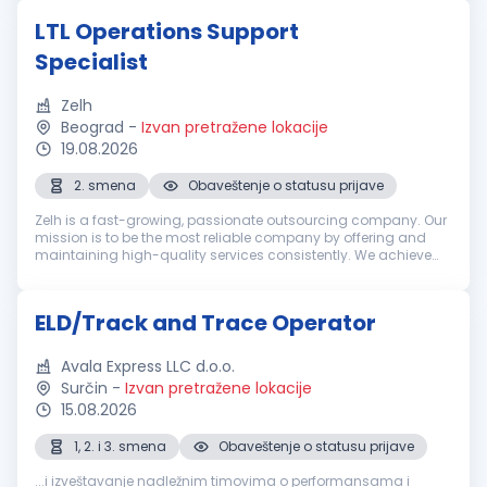
LTL Operations Support
Specialist
Zelh
Beograd
-
Izvan pretražene lokacije
19.08.2026
2. smena
Obaveštenje o statusu prijave
Zelh is a fast-growing, passionate outsourcing company. Our
mission is to be the most reliable company by offering and
maintaining high-quality services consistently. We achieve
the mission by fostering long-term relationships with
customers, employe...
ELD/Track and Trace Operator
Avala Express LLC d.o.o.
Surčin
-
Izvan pretražene lokacije
15.08.2026
1, 2. i 3. smena
Obaveštenje o statusu prijave
...i izveštavanje nadležnim timovima o performansama i