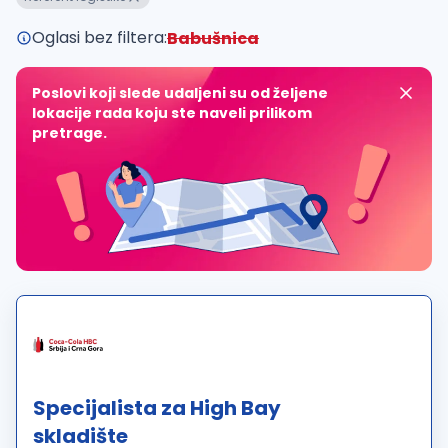
Oglasi bez filtera:
Babušnica
Poslovi koji slede udaljeni su od željene
lokacije rada koju ste naveli prilikom
pretrage.
Specijalista za High Bay
skladište