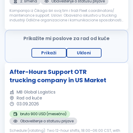
2. smena
Obaveštenje o statusu prijave
Kompanija iz Čikaga širi svoj tim i traži Fleet coordinatora/
maintenance support. Uslovi: Obavezno iskustvo u trucking
industriji Odlične organizacione i komunikacione sposobnosti
Odgovornost, preciznost i profesionalan pristup poslu Nudimo:
Odli...
Prikažite mi poslove za rad od kuće
Prikaži
Ukloni
After-Hours Support OTR
trucking company in US Market
MB Global Logistics
Rad od kuće
03.09.2026
bruto 900 USD (mesečno)
Obaveštenje o statusu prijave
Schedule (rotating): Two 12-hour shifts, 18:00–06:00 CST, with