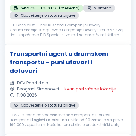
neto 700 - 1.000 USD (mesečno)
2. smena
Obaveštenje o statusu prijave
ELD Specialist - Pridruži se timu kompanije Beverly
Group!Lokacija: Kragujevac Kompanija Beverly Group širi svoj
tim i zapošljava ELD Specialist za rad sa američkim tržištem.
Ako si ambiciozan, govoriš engleski i spreman si da učiš i
napreduješ – poz...
Transportni agent u drumskom
transportu – puni utovari i
dotovari
DSV Road d.o.o.
Beograd, Šimanovci
-
Izvan pretražene lokacije
11.08.2026
Obaveštenje o statusu prijave
...DSV je jedna od vodećih svetskih kompanija u oblasti
transporta i
logistike
, prisutna u više od 90 zemalja sa preko
160.000 zaposlenih. Našu kulturu oblikuje preduzetnički duh,
dok zajedničke vrednosti usmeravaju način na koji
sarađujemo, razvijamo...