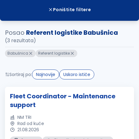
Poništite filtere
Posao
Referent logistike Babušnica
(3 rezultata)
Babušnica
Referent logistike
Sortiraj po:
Najnovije
Uskoro ističe
Fleet Coordinator - Maintenance
support
NM TRI
Rad od kuće
21.08.2026