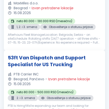
MaxMiles d.o.o.
Beograd
-
Izvan pretražene lokacije
16.08.2026
neto 80.000 - 130.000 RSD (mesečno)
1, 2. i 3. smena
Obaveštenje o statusu prijave
Afterhours Fleet ManagerLocation: Belgrade, Serbia - on
siteSchedule: Rotating shifts (24/7 operation – all three shifts -
07-15; 15-23; 23-07h)Experience: No experience required – Full
training provided We are looking for a motivated, organized,
and...
53ft Van Dispatch and Support
Specialist for US Trucking
PTB Carrier INC
Beograd, Pančevo
-
Izvan pretražene lokacije
15.08.2026
neto 80.000 - 500.000 RSD (mesečno)
2. i 3. smena
Obaveštenje o statusu prijave
PTB Is Hiring!We're expanding our team and looking for