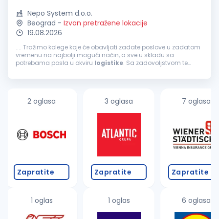
Nepo System d.o.o.
Beograd
-
Izvan pretražene lokacije
19.08.2026
.... Tražimo kolege koje će obavljati zadate poslove u zadatom
vremenu na najbolji mogući način, a sve u skladu sa
potrebama posla u okviru
logistike
. Sa zadovoljstvom te
obaveštavamo da u ovom trenutku imamo priliku da
proširimo tim
logistike
. Ako želiš...
2 oglasa
3 oglasa
7 oglasa
Zapratite
Zapratite
Zapratite
1 oglas
1 oglas
6 oglasa