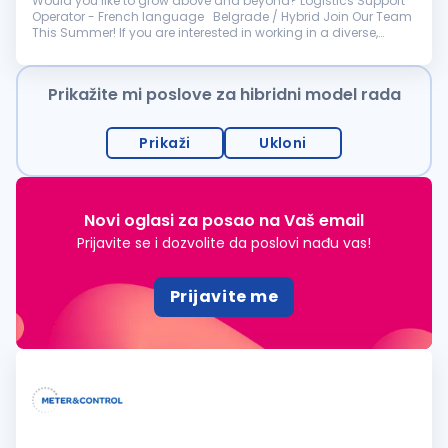
Would you like to grow above and beyond? Logistics Support
Operator - French language Belgrade / Hybrid Join Our Team
This Summer! If you are interested in working in a diverse,
international, and fast-paced environment, this is an oppor...
Prikažite mi poslove za hibridni model rada
Prikaži
Ukloni
Novi oglasi za posao na Vaš email
Prijavite se i dozvolite da poslovi nađu vas!
Prijavite me