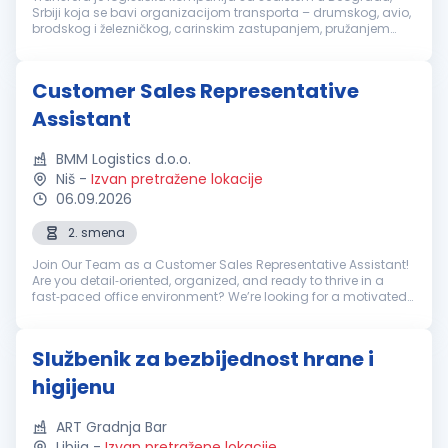
Srbiji koja se bavi organizacijom transporta – drumskog, avio,
brodskog i železničkog, carinskim zastupanjem, pružanjem
skladišno-manipulativnih usluga i distribucijom robe.Tražimo
juniora k...
Customer Sales Representative
Assistant
BMM Logistics d.o.o.
Niš
-
Izvan pretražene lokacije
06.09.2026
2. smena
Join Our Team as a Customer Sales Representative Assistant!
Are you detail‑oriented, organized, and ready to thrive in a
fast‑paced office environment? We’re looking for a motivated
Customer Sales Representative Assistant to support our
brokerage ope...
Službenik za bezbijednost hrane i
higijenu
ART Gradnja Bar
Libija
-
Izvan pretražene lokacije