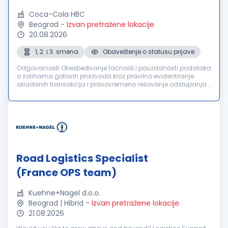
Coca-Cola HBC
Beograd
-
Izvan pretražene lokacije
20.08.2026
1, 2. i 3. smena
Obaveštenje o statusu prijave
Odgovornosti Obezbeđivanje tačnosti i pouzdanosti podataka
o zalihama gotovih proizvoda kroz pravilno evidentiranje
skladišnih transakcija i pravovremeno rešavanje odstupanja.
Koordinacija i praćenje svih skladišnih aktivnosti tokom
smene putem saps...
Road Logistics Specialist
(France OPS team)
Kuehne+Nagel d.o.o.
Beograd | Hibrid
-
Izvan pretražene lokacije
21.08.2026