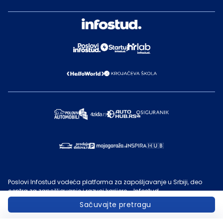
Poslovi Infostud vodeća platforma za zapošljavanje u Srbiji, deo
centra za zapošljavanje i razvoj karijere - Infostud.
©
Infostud rešenja d.o.o. Subotica
, 2000 -
2026
. Sadržaj sajta
Sačuvajte pretragu
Poslovi.infostud.com
je vlasništvo
Infostuda
. Zabranjeno je njegovo
preuzimanje bez dozvole
Infostuda
, zarad komercijalne upotrebe ili