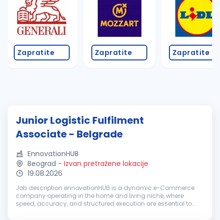
Zapratite
Zapratite
Zapratite
Junior Logistic Fulfilment
Associate - Belgrade
EnnovationHUB
Beograd
-
Izvan pretražene lokacije
19.08.2026
Job description ennovationHUB is a dynamic e-Commerce
company operating in the home and living niche, where
speed, accuracy, and structured execution are essential to
business success. We operate in an internationally oriented
environment with a Nord...