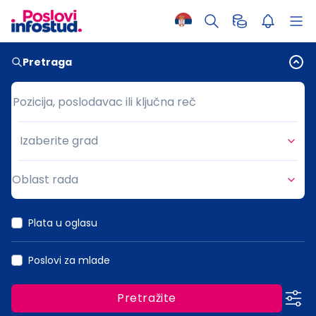
Pretraga
Pozicija, poslodavac ili ključna reč
Pozicija, poslodavac ili ključna reč
Izaberite grad
Grad
Oblast rada
Oblast rada
Plata u oglasu
Poslovi za mlade
Pretražite