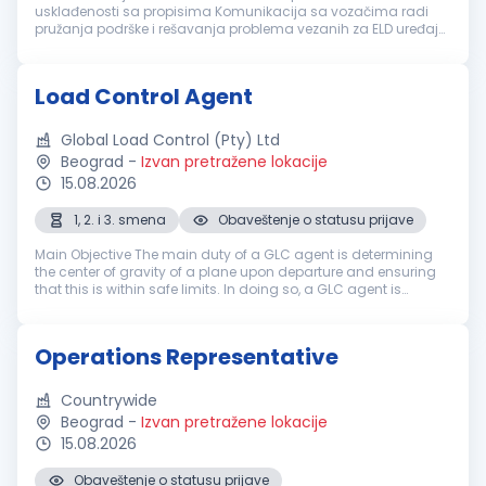
usklađenosti sa propisima Komunikacija sa vozačima radi
pružanja podrške i rešavanja problema vezanih za ELD uređaje
Saradnja sa timom za
logistiku
kako bi se osigurala tačnost
i pravovremenost informacija...
Load Control Agent
Global Load Control (Pty) Ltd
Beograd
-
Izvan pretražene lokacije
15.08.2026
1, 2. i 3. smena
Obaveštenje o statusu prijave
Main Objective The main duty of a GLC agent is determining
the center of gravity of a plane upon departure and ensuring
that this is within safe limits. In doing so, a GLC agent is
responsible for the processing of flights. This includes
determinatio...
Operations Representative
Countrywide
Beograd
-
Izvan pretražene lokacije
15.08.2026
Obaveštenje o statusu prijave