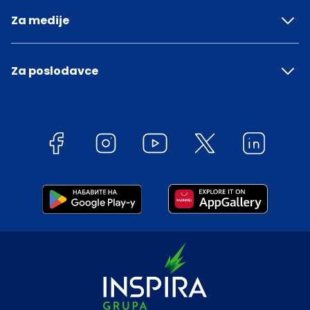
Za medije
Za poslodavce