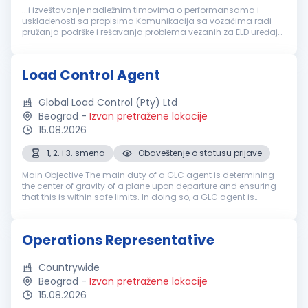
...i izveštavanje nadležnim timovima o performansama i
usklađenosti sa propisima Komunikacija sa vozačima radi
pružanja podrške i rešavanja problema vezanih za ELD uređaje
Saradnja sa timom za
logistiku
kako bi se osigurala tačnost
i pravovremenost informacija...
Load Control Agent
Global Load Control (Pty) Ltd
Beograd
-
Izvan pretražene lokacije
15.08.2026
1, 2. i 3. smena
Obaveštenje o statusu prijave
Main Objective The main duty of a GLC agent is determining
the center of gravity of a plane upon departure and ensuring
that this is within safe limits. In doing so, a GLC agent is
responsible for the processing of flights. This includes
determinatio...
Operations Representative
Countrywide
Beograd
-
Izvan pretražene lokacije
15.08.2026