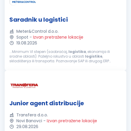
Saradnik u logistici
Meter&Control d.o.o.
Sopot
-
Izvan pretražene lokacije
19.08.2026
...Minimum VI stepen (saobraćaj,
logistika
, ekonomija ili
srodne oblasti). Poželjno iskustvo u oblasti
logistike
,
skladištenja ili transporta. Poznavanje SAP ili drugog ERP
sistema je prednost Dobro poznavanje engleskog jezika
(pisana i usmena...
Junior agent distribucije
Transfera d.o.o.
Novi Banovci
-
Izvan pretražene lokacije
29.08.2026