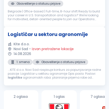
Obaveštenje o statusu prijave
Belgrade | Office-based | Full-time, 8-hour shift Ready to build
your career in U.S. transportation and logistics? We're looking
for motivated, detail-oriented people to join our Operations
team in Belgrade - in either Scheduling or Track & Trace. Yo...
Logističar u sektoru agronomije
Kite d.o.o.
Novi Sad
-
Izvan pretražene lokacije
14.08.2026
1. smena
Obaveštenje o statusu prijave
...KITE d.o.o. Novi Sad raspisuje konkurs za popunjavanje radne
pozicije: Logističar u sektoru agronomije Opis posla: Poslovi
logistike
agronomskih roba: planiranje prijema robe od
dobavljača, isporuke kupcima, skladištenje, lageri
Organizacija...
2 oglasa
1 oglas
7 oglasa