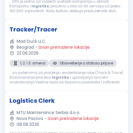
...DSV je jedna od vodećih svetskih kompanija u oblasti
transporta i
logistike
, prisutna u više od 90 zemalja sa preko
160.000 zaposlenih. Našu kulturu oblikuje preduzetnički duh,
dok zajedničke vrednosti usmeravaju način na koji
sarađujemo, razvijamo...
Tracker/Tracer
Mad Duck LLC
Beograd
-
Izvan pretražene lokacije
23.08.2026
1, 2. i 3. smena
Obaveštenje o statusu prijave
...sa sistemima za praćenje i evidentiranje robe (Track & Trace)
Razumevanje procesa
logistike
i upravljanja lancem
snabdevanja Veštine rada sa bazama podataka i softverskim
alatima za praćenje Analitičko razmišljanje i preciznost u radu
Sposobnost rada u timu...
Logistics Clerk
MTU Maintenance Serbia d.o.o.
Nova Pazova
-
Izvan pretražene lokacije
08.08.2026