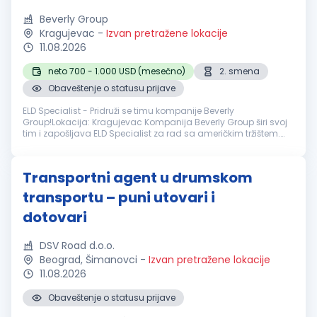
Beverly Group
Kragujevac
-
Izvan pretražene lokacije
11.08.2026
neto 700 - 1.000 USD (mesečno)
2. smena
Obaveštenje o statusu prijave
ELD Specialist - Pridruži se timu kompanije Beverly
Group!Lokacija: Kragujevac Kompanija Beverly Group širi svoj
tim i zapošljava ELD Specialist za rad sa američkim tržištem.
Ako si ambiciozan, govoriš engleski i spreman si da učiš i
napreduješ – poz...
Transportni agent u drumskom
transportu – puni utovari i
dotovari
DSV Road d.o.o.
Beograd, Šimanovci
-
Izvan pretražene lokacije
11.08.2026
Obaveštenje o statusu prijave