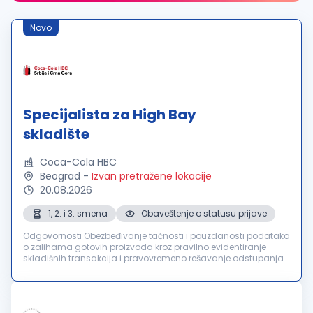
Novo
Specijalista za High Bay
skladište
Coca-Cola HBC
Beograd
-
Izvan pretražene lokacije
20.08.2026
1, 2. i 3. smena
Obaveštenje o statusu prijave
Odgovornosti Obezbeđivanje tačnosti i pouzdanosti podataka
o zalihama gotovih proizvoda kroz pravilno evidentiranje
skladišnih transakcija i pravovremeno rešavanje odstupanja.
Koordinacija i praćenje svih skladišnih aktivnosti tokom
smene putem saps...