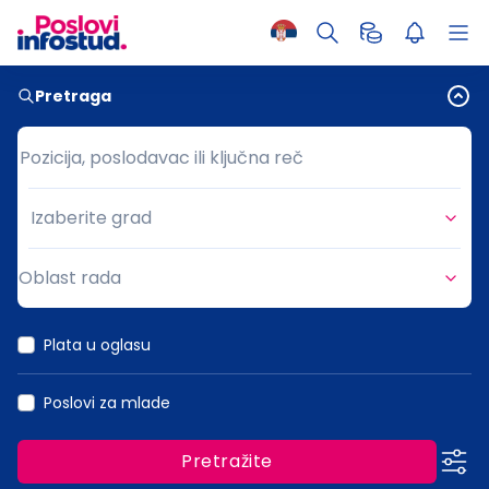
Pretraga
Pozicija, poslodavac ili ključna reč
Pozicija, poslodavac ili ključna reč
Izaberite grad
Grad
Oblast rada
Oblast rada
Plata u oglasu
Poslovi za mlade
Pretražite