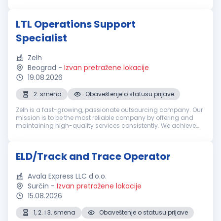
business success. We operate in an internationally oriented
environment with a Nord...
LTL Operations Support
Specialist
Zelh
Beograd
-
Izvan pretražene lokacije
19.08.2026
2. smena
Obaveštenje o statusu prijave
Zelh is a fast-growing, passionate outsourcing company. Our
mission is to be the most reliable company by offering and
maintaining high-quality services consistently. We achieve
the mission by fostering long-term relationships with
customers, employe...
ELD/Track and Trace Operator
Avala Express LLC d.o.o.
Surčin
-
Izvan pretražene lokacije
15.08.2026
1, 2. i 3. smena
Obaveštenje o statusu prijave