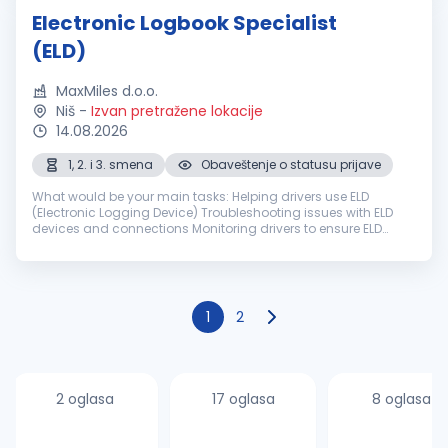
Electronic Logbook Specialist
(ELD)
MaxMiles d.o.o.
Niš
-
Izvan pretražene lokacije
14.08.2026
1, 2. i 3. smena
Obaveštenje o statusu prijave
What would be your main tasks: Helping drivers use ELD
(Electronic Logging Device) Troubleshooting issues with ELD
devices and connections Monitoring drivers to ensure ELD
usage is in accordance with regulations and driving laws
Entering information...
1
2
2 oglasa
17 oglasa
8 oglasa