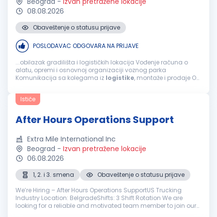
Beograd
-
Izvan pretražene lokacije
08.08.2026
Obaveštenje o statusu prijave
POSLODAVAC ODGOVARA NA PRIJAVE
...obilazak gradilišta i logističkih lokacija Vođenje računa o
alatu, opremi i osnovnoj organizaciji voznog parka
Komunikacija sa kolegama iz
logistike
, montaže i prodaje Od
kandidata očekujemo: Odgovornost i pouzdanost
Organizovanost i praktično...
Ističe
After Hours Operations Support
Extra Mile International Inc
Beograd
-
Izvan pretražene lokacije
06.08.2026
1, 2. i 3. smena
Obaveštenje o statusu prijave
We’re Hiring – After Hours Operations SupportUS Trucking
Industry Location: BelgradeShifts: 3 Shift Rotation We are
looking for a reliable and motivated team member to join our
growing company in the US trucking industry. If you thrive in a