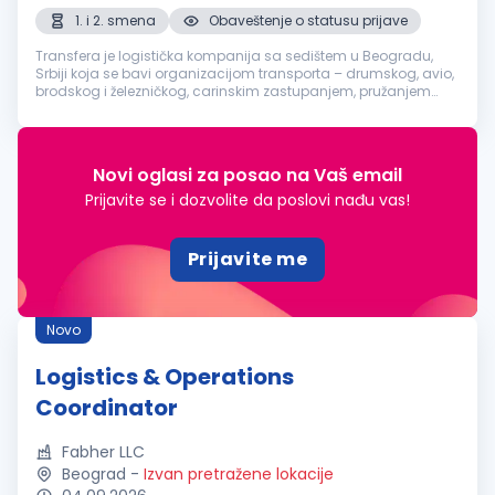
1. i 2. smena
Obaveštenje o statusu prijave
Transfera je logistička kompanija sa sedištem u Beogradu,
Srbiji koja se bavi organizacijom transporta – drumskog, avio,
brodskog i železničkog, carinskim zastupanjem, pružanjem
skladišno-manipulativnih usluga i distribucijom robe.Tražimo
juniora k...
Novi oglasi za posao na Vaš email
Prijavite se i dozvolite da poslovi nađu vas!
Prijavite me
Novo
Logistics & Operations
Coordinator
Fabher LLC
Beograd
-
Izvan pretražene lokacije