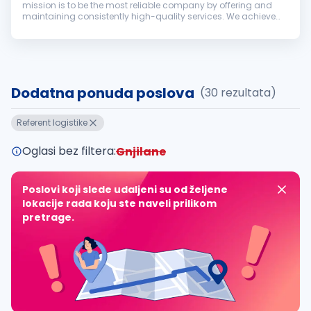
mission is to be the most reliable company by offering and
maintaining consistently high-quality services. We achieve
the mission by fostering long-term relationships with
customers, employe...
Dodatna ponuda poslova
(30 rezultata)
Referent logistike
Oglasi bez filtera:
Gnjilane
Poslovi koji slede udaljeni su od željene
lokacije rada koju ste naveli prilikom
pretrage.