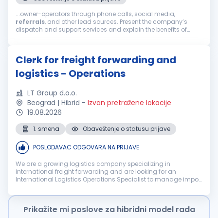
...owner-operators through phone calls, social media,
referrals
, and other lead sources. Present the company’s
dispatch and support services and explain the benefits of
working with us. Build relationships, handle objections,
negotiate terms, and...
Clerk for freight forwarding and
logistics - Operations
LT Group d.o.o.
Beograd | Hibrid
-
Izvan pretražene lokacije
19.08.2026
1. smena
Obaveštenje o statusu prijave
POSLODAVAC ODGOVARA NA PRIJAVE
We are a growing logistics company specializing in
international freight forwarding and are looking for an
International Logistics Operations Specialist to manage import
and export operations, with a strong focus on LCL
consolidated cargo for the Ger...
Prikažite mi poslove za hibridni model rada