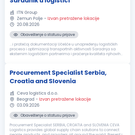
Saradnik u logistici
ITN Group
Zemun Polje
-
Izvan pretražene lokacije
20.08.2026
Obaveštenje o statusu prijave
...i pratećoj dokumentaciji Učešće u unapređenju logističkih
procesa i optimizaciji transportnih aktivnosti Saradnja sa
eksternim logističkim partnerima i praćenje kvaliteta njihovih
usluga Izrada izveštaja i analiza iz oblasti
logistike
Rad u ERP
sistemu...
Procurement Specialist Serbia,
Croatia and Slovenia
Ceva logistics d.o.o.
Beograd
-
Izvan pretražene lokacije
03.09.2026
Obaveštenje o statusu prijave
Procurement Specialist SERBIA, CROATIA and SLOVENIA CEVA
Logistics provides global supply chain solutions to connect
people, products, and providers all around the world. Present in