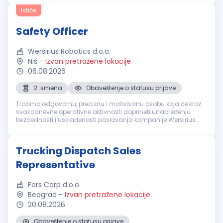
fast-pace...
Ističe
Safety Officer
Wersirius Robotics d.o.o.
Niš
-
Izvan pretražene lokacije
06.08.2026
2. smena
Obaveštenje o statusu prijave
Tražimo odgovornu, preciznu i motivisanu osobu koja će kroz
svakodnevne operativne aktivnosti doprineti unapređenju
bezbednosti i usklađenosti poslovanja kompanije Wersirius.
Pozicija Safety Officer (Službenik za bezbednost) ima ključnu
ulogu u praće...
Trucking Dispatch Sales
Representative
Fors Corp d.o.o.
Beograd
-
Izvan pretražene lokacije
20.08.2026
Obaveštenje o statusu prijave