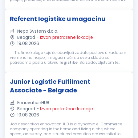
170+ countries and with more than 110,000 employees spread
over 1,5...
Referent logistike u magacinu
Nepo System d.o.o.
Beograd
-
Izvan pretražene lokacije
19.08.2026
.... Tražimo kolege koje će obavljati zadate poslove u zadatom
vremenu na najbolji mogući način, a sve u skladu sa
potrebama posla u okviru
logistike
. Sa zadovoljstvom te
obaveštavamo da u ovom trenutku imamo priliku da
proširimo tim
logistike
. Ako želiš...
Junior Logistic Fulfilment
Associate - Belgrade
EnnovationHUB
Beograd
-
Izvan pretražene lokacije
19.08.2026
Job description ennovationHUB is a dynamic e-Commerce
company operating in the home and living niche, where
speed, accuracy, and structured execution are essential to