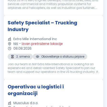
About Us MTU Aero Engines develops, manufactures, sells, and
services commercial and military propulsion systems for
airplanes and helicopters, as well as industrial gas turbines.
The key to our success lies in developing the propulsion
systems of to...
Safety Specialist – Trucking
Industry
Extra Mile International Inc
Niš
-
Izvan pretražene lokacije
08.08.2026
2. smena
Obaveštenje o statusu prijave
Join our team in Niš! Extra Mile International is looking for an
experienced and detail-oriented Safety Specialist to join our
team and support our operations in the US trucking industry. If
you have experience with driver safety, DOT compliance, and...
Operativac u logistici i
organizaciji
Musculus d.o.o.