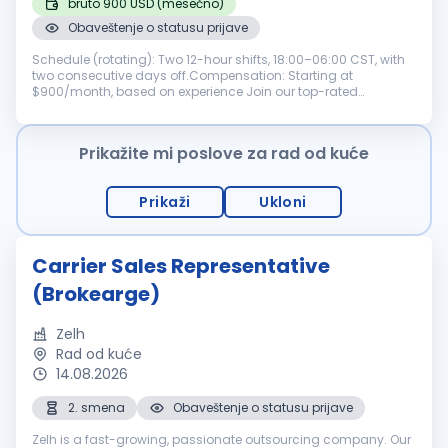
bruto 900 USD (mesečno)
Obaveštenje o statusu prijave
Schedule (rotating): Two 12-hour shifts, 18:00–06:00 CST, with
two consecutive days off.Compensation: Starting at
$900/month, based on experience Join our top-rated
transportation team with nearly 20 years of industry
excellence. Are you experienced ...
Prikažite mi poslove za rad od kuće
Prikaži
Ukloni
Carrier Sales Representative
(Brokearge)
Zelh
Rad od kuće
14.08.2026
2. smena
Obaveštenje o statusu prijave
Zelh is a fast-growing, passionate outsourcing company. Our