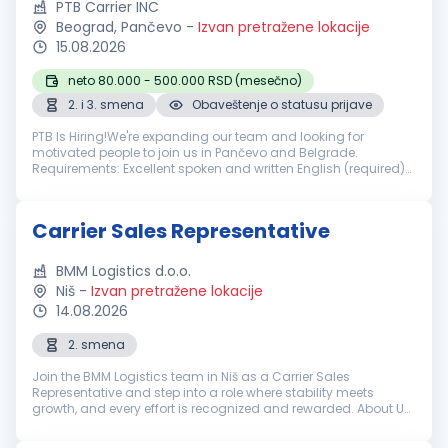
PTB Carrier INC
Beograd, Pančevo
-
Izvan pretražene lokacije
15.08.2026
neto 80.000 - 500.000 RSD (mesečno)
2. i 3. smena
Obaveštenje o statusu prijave
PTB Is Hiring!We're expanding our team and looking for
motivated people to join us in Pančevo and Belgrade.
Requirements: Excellent spoken and written English (required)
Knowledge of Spanish is a plus Previous US dispatch
experience is a plus, but n...
Carrier Sales Representative
BMM Logistics d.o.o.
Niš
-
Izvan pretražene lokacije
14.08.2026
2. smena
Join the BMM Logistics team in Niš as a Carrier Sales
Representative and step into a role where stability meets
growth, and every effort is recognized and rewarded. About Us
Founded in 2008 in Chicago, BMM Logistics Inc has grown into
one of the fas...