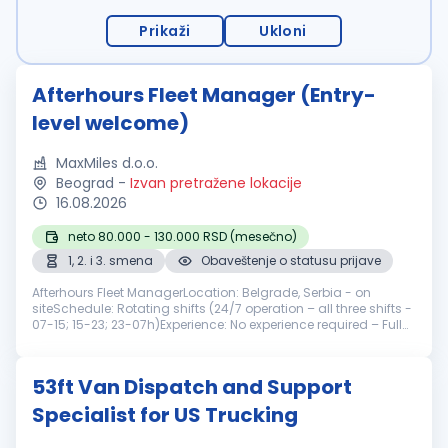
Prikaži
Ukloni
Afterhours Fleet Manager (Entry-
level welcome)
MaxMiles d.o.o.
Beograd
-
Izvan pretražene lokacije
16.08.2026
neto 80.000 - 130.000 RSD (mesečno)
1, 2. i 3. smena
Obaveštenje o statusu prijave
Afterhours Fleet ManagerLocation: Belgrade, Serbia - on
siteSchedule: Rotating shifts (24/7 operation – all three shifts -
07-15; 15-23; 23-07h)Experience: No experience required – Full
training provided We are looking for a motivated, organized,
and...
53ft Van Dispatch and Support
Specialist for US Trucking