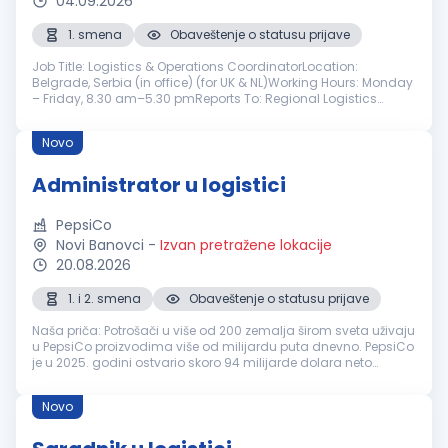
04.09.2026
1. smena
Obaveštenje o statusu prijave
Job Title: Logistics & Operations CoordinatorLocation:
Belgrade, Serbia (in office) (for UK & NL)Working Hours: Monday
– Friday, 8.30 am–5.30 pmReports To: Regional Logistics
Manager Position Summary: As a Logistics & Operations
Coordinator, you will...
Novo
Administrator u logistici
PepsiCo
Novi Banovci
-
Izvan pretražene lokacije
20.08.2026
1. i 2. smena
Obaveštenje o statusu prijave
Naša priča: Potrošači u više od 200 zemalja širom sveta uživaju
u PepsiCo proizvodima više od milijardu puta dnevno. PepsiCo
je u 2025. godini ostvario skoro 94 milijarde dolara neto
prihoda, zahvaljujući raznovrsnom portfoliju osvežavajućih
napitaka...
Novo