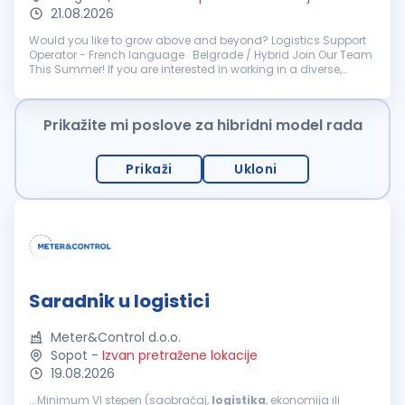
21.08.2026
Would you like to grow above and beyond? Logistics Support
Operator - French language Belgrade / Hybrid Join Our Team
This Summer! If you are interested in working in a diverse,
international, and fast-paced environment, this is an oppor...
Prikažite mi poslove za hibridni model rada
Prikaži
Ukloni
Saradnik u logistici
Meter&Control d.o.o.
Sopot
-
Izvan pretražene lokacije
19.08.2026
...Minimum VI stepen (saobraćaj,
logistika
, ekonomija ili