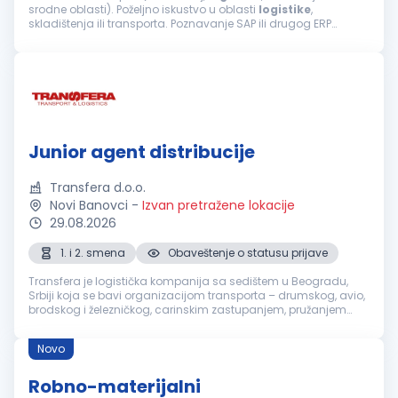
srodne oblasti). Poželjno iskustvo u oblasti
logistike
,
skladištenja ili transporta. Poznavanje SAP ili drugog ERP
sistema je prednost Dobro poznavanje engleskog jezika
(pisana i usmena...
Junior agent distribucije
Transfera d.o.o.
Novi Banovci
-
Izvan pretražene lokacije
29.08.2026
1. i 2. smena
Obaveštenje o statusu prijave
Transfera je logistička kompanija sa sedištem u Beogradu,
Srbiji koja se bavi organizacijom transporta – drumskog, avio,
brodskog i železničkog, carinskim zastupanjem, pružanjem
skladišno-manipulativnih usluga i distribucijom robe.Tražimo
juniora k...
Novo
Robno-materijalni