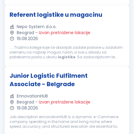
170+ countries and with more than 110,000 employees spread
over 1,5...
Referent logistike u magacinu
Nepo System d.o.o.
Beograd
-
Izvan pretražene lokacije
19.08.2026
.... Tražimo kolege koje će obavljati zadate poslove u zadatom
vremenu na najbolji mogući način, a sve u skladu sa
potrebama posla u okviru
logistike
. Sa zadovoljstvom te
obaveštavamo da u ovom trenutku imamo priliku da
proširimo tim
logistike
. Ako želiš...
Junior Logistic Fulfilment
Associate - Belgrade
EnnovationHUB
Beograd
-
Izvan pretražene lokacije
19.08.2026
Job description ennovationHUB is a dynamic e-Commerce
company operating in the home and living niche, where
speed, accuracy, and structured execution are essential to
business success. We operate in an internationally oriented