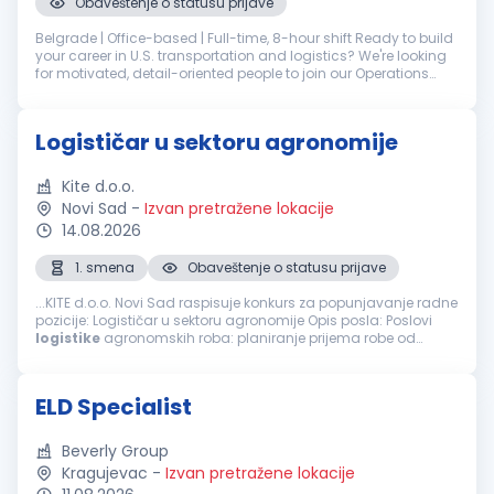
Obaveštenje o statusu prijave
Belgrade | Office-based | Full-time, 8-hour shift Ready to build
your career in U.S. transportation and logistics? We're looking
for motivated, detail-oriented people to join our Operations
team in Belgrade - in either Scheduling or Track & Trace. Yo...
Logističar u sektoru agronomije
Kite d.o.o.
Novi Sad
-
Izvan pretražene lokacije
14.08.2026
1. smena
Obaveštenje o statusu prijave
...KITE d.o.o. Novi Sad raspisuje konkurs za popunjavanje radne
pozicije: Logističar u sektoru agronomije Opis posla: Poslovi
logistike
agronomskih roba: planiranje prijema robe od
dobavljača, isporuke kupcima, skladištenje, lageri
Organizacija...
ELD Specialist
Beverly Group
Kragujevac
-
Izvan pretražene lokacije