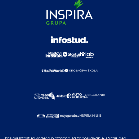
Poslovi Infostud vodeća platforma za zapošljavanje u Srbiji, deo