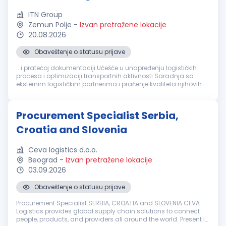
ITN Group
Zemun Polje
-
Izvan pretražene lokacije
20.08.2026
Obaveštenje o statusu prijave
...i pratećoj dokumentaciji Učešće u unapređenju logističkih
procesa i optimizaciji transportnih aktivnosti Saradnja sa
eksternim logističkim partnerima i praćenje kvaliteta njihovih
usluga Izrada izveštaja i analiza iz oblasti
logistike
Rad u ERP
sistemu...
Procurement Specialist Serbia,
Croatia and Slovenia
Ceva logistics d.o.o.
Beograd
-
Izvan pretražene lokacije
03.09.2026
Obaveštenje o statusu prijave
Procurement Specialist SERBIA, CROATIA and SLOVENIA CEVA
Logistics provides global supply chain solutions to connect
people, products, and providers all around the world. Present in