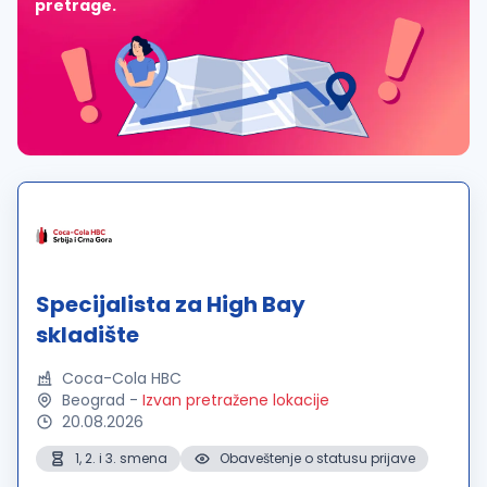
pretrage.
Specijalista za High Bay
skladište
Coca-Cola HBC
Beograd
-
Izvan pretražene lokacije
20.08.2026
1, 2. i 3. smena
Obaveštenje o statusu prijave