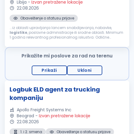
Libija
-
Izvan pretražene lokacije
22.08.2026
Obaveštenje o statusu prijave
...iz oblasti upravljanja lancem snabdijevanja, nabavke,
logistike
, poslovne administracije ili srodne oblasti. Minimum
1 godina relevantnog profesionalnog iskustva. Odlične
verbalne i pisane komunikacione vještine na engleskom jeziku.
Obezbijeđeno: Avio karte u oba pravca. Zdravstveno
osiguranje za vrijeme boravka u Libiji, u skladu sa libijskim
Prikažite mi poslove za rad na terenu
zakonima. Obroci. Smještaj. Internet. Ugovor na 6 mjeseci, sa
mogućnošću produženja. Prijava treba da sadrži: CV na
engleskom jeziku. Diplomu o stečenom obrazovanju. Sertifikate
Prikaži
Ukloni
o dodatnoj edukaciji i usavršavanju (ukoliko ih posjedujete).
Kontakt podatke dvije profesionalne reference od prethodnih
poslodavaca. Napomena: Samo kandidati koji ispunjavaju
kriterijume prijave bit će kontaktirani. Za dodatne informacije,
Logbuk ELD agent za trucking
možete nas kontaktirati....
kompaniju
Apollo Freight Systems Inc
Beograd
-
Izvan pretražene lokacije
22.08.2026
1. i 2. smena
Obaveštenje o statusu prijave