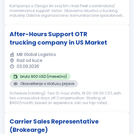
Kompanija iz Čikaga širi svoj tim i traži Fleet coordinatora/
maintenance support. Uslovi: Obavezno iskustvo u trucking
industriji Odlične organizacione i komunikacione sposobnosti
Odgovornost, preciznost i profesionalan pristup poslu Nudimo:
Odli...
After-Hours Support OTR
trucking company in US Market
MB Global Logistics
Rad od kuće
03.09.2026
bruto 900 USD (mesečno)
Obaveštenje o statusu prijave
Schedule (rotating): Two 12-hour shifts, 18:00–06:00 CST, with
two consecutive days off.Compensation: Starting at
$900/month, based on experience Join our top-rated
transportation team with nearly 20 years of industry
excellence. Are you experienced ...
Carrier Sales Representative
(Brokearge)