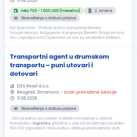
11.08.2026
neto 700 - 1.000 USD (mesečno)
2. smena
Obaveštenje o statusu prijave
ELD Specialist - Pridruži se timu kompanije Beverly
Group!Lokacija: Kragujevac Kompanija Beverly Group širi svoj
tim i zapošljava ELD Specialist za rad sa američkim tržištem.
Ako si ambiciozan, govoriš engleski i spreman si da učiš i
napreduješ – poz...
Transportni agent u drumskom
transportu – puni utovari i
dotovari
DSV Road d.o.o.
Beograd, Šimanovci
-
Izvan pretražene lokacije
11.08.2026
Obaveštenje o statusu prijave
...DSV je jedna od vodećih svetskih kompanija u oblasti
transporta i
logistike
, prisutna u više od 90 zemalja sa preko
160.000 zaposlenih. Našu kulturu oblikuje preduzetnički duh,
dok zajedničke vrednosti usmeravaju način na koji