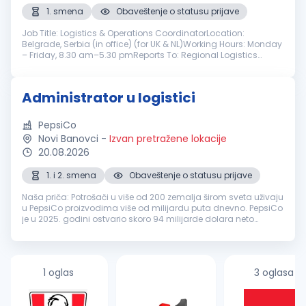
1. smena
Obaveštenje o statusu prijave
Job Title: Logistics & Operations CoordinatorLocation:
Belgrade, Serbia (in office) (for UK & NL)Working Hours: Monday
– Friday, 8.30 am–5.30 pmReports To: Regional Logistics
Manager Position Summary: As a Logistics & Operations
Coordinator, you will...
Administrator u logistici
PepsiCo
Novi Banovci
-
Izvan pretražene lokacije
20.08.2026
1. i 2. smena
Obaveštenje o statusu prijave
Naša priča: Potrošači u više od 200 zemalja širom sveta uživaju
u PepsiCo proizvodima više od milijardu puta dnevno. PepsiCo
je u 2025. godini ostvario skoro 94 milijarde dolara neto
prihoda, zahvaljujući raznovrsnom portfoliju osvežavajućih
napitaka...
1 oglas
3 oglasa