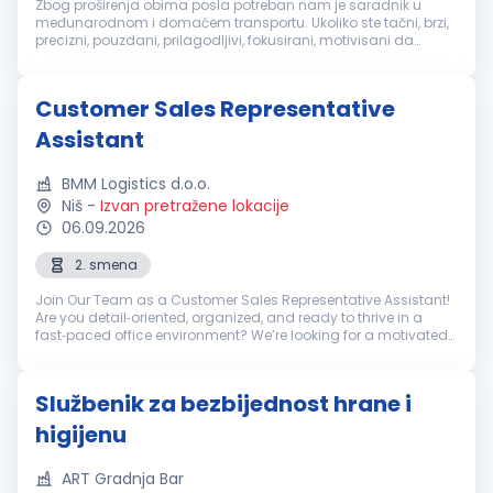
Zbog proširenja obima posla potreban nam je saradnik u
međunarodnom i domaćem transportu. Ukoliko ste tačni, brzi,
precizni, pouzdani, prilagodljivi, fokusirani, motivisani da
usvajate nove veštine i spremni na rad u dinamičnom
okruženju pozivamo Vas...
Customer Sales Representative
Assistant
BMM Logistics d.o.o.
Niš
-
Izvan pretražene lokacije
06.09.2026
2. smena
Join Our Team as a Customer Sales Representative Assistant!
Are you detail‑oriented, organized, and ready to thrive in a
fast‑paced office environment? We’re looking for a motivated
Customer Sales Representative Assistant to support our
brokerage ope...
Službenik za bezbijednost hrane i
higijenu
ART Gradnja Bar