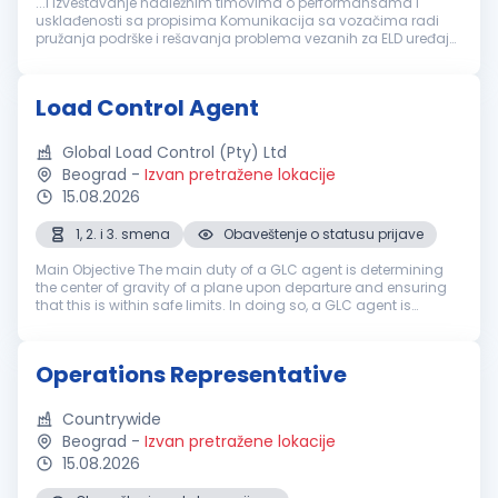
...i izveštavanje nadležnim timovima o performansama i
usklađenosti sa propisima Komunikacija sa vozačima radi
pružanja podrške i rešavanja problema vezanih za ELD uređaje
Saradnja sa timom za
logistiku
kako bi se osigurala tačnost
i pravovremenost informacija...
Load Control Agent
Global Load Control (Pty) Ltd
Beograd
-
Izvan pretražene lokacije
15.08.2026
1, 2. i 3. smena
Obaveštenje o statusu prijave
Main Objective The main duty of a GLC agent is determining
the center of gravity of a plane upon departure and ensuring
that this is within safe limits. In doing so, a GLC agent is
responsible for the processing of flights. This includes
determinatio...
Operations Representative
Countrywide
Beograd
-
Izvan pretražene lokacije
15.08.2026