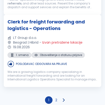
referrals
, and other lead sources. Present the company’s
dispatch and support services and explain the benefits of
working with us. Build relationships, handle objections,
negotiate terms, and...
Clerk for freight forwarding and
logistics - Operations
LT Group d.o.o.
Beograd | Hibrid
-
Izvan pretražene lokacije
19.08.2026
1. smena
Obaveštenje o statusu prijave
POSLODAVAC ODGOVARA NA PRIJAVE
We are a growing logistics company specializing in
international freight forwarding and are looking for an
International Logistics Operations Specialist to manage import
and export operations, with a strong focus on LCL
consolidated cargo for the Ger...
1
2