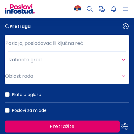
Pretraga
Pozicija, poslodavac ili ključna reč
Pozicija, poslodavac ili ključna reč
Izaberite grad
Grad
Oblast rada
Oblast rada
Plata u oglasu
Poslovi za mlade
Pretražite