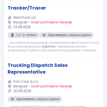
sarađujemo, razvijamo...
Tracker/Tracer
Mad Duck LLC
Beograd
-
Izvan pretražene lokacije
23.08.2026
1, 2. i 3. smena
Obaveštenje o statusu prijave
...sa sistemima za praćenje i evidentiranje robe (Track & Trace)
Razumevanje procesa
logistike
i upravljanja lancem
snabdevanja Veštine rada sa bazama podataka i softverskim
alatima za praćenje Analitičko razmišljanje i preciznost u radu
Sposobnost rada u timu...
Trucking Dispatch Sales
Representative
Fors Corp d.o.o.
Beograd
-
Izvan pretražene lokacije
20.08.2026
Obaveštenje o statusu prijave
...owner-operators through phone calls, social media,