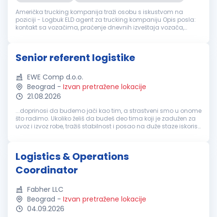
Američka trucking kompanija traži osobu s iskustvom na
poziciji - Logbuk ELD agent za trucking kompaniju Opis posla:
kontakt sa vozačima, praćenje dnevnih izveštaja vozača,
konekcija na tablete, pomoć za ulogovanje, te stavke
povezane za logbuk. - is...
Senior referent logistike
EWE Comp d.o.o.
Beograd
-
Izvan pretražene lokacije
21.08.2026
...doprinosi da budemo jači kao tim, a strastveni smo u onome
što radimo. Ukoliko želiš da budeš deo tima koji je zadužen za
uvoz i izvoz robe, tražiš stabilnost i posao na duže staze iskoristi
priliku i pridruži nam se na poziciji SENIOR
REFERENT
LOGISTIKE
Naš...
Logistics & Operations
Coordinator
Fabher LLC
Beograd
-
Izvan pretražene lokacije
04.09.2026