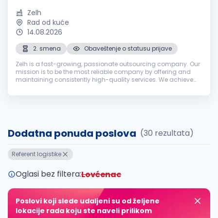
Zelh
Rad od kuće
14.08.2026
2. smena
Obaveštenje o statusu prijave
Zelh is a fast-growing, passionate outsourcing company. Our
mission is to be the most reliable company by offering and
maintaining consistently high-quality services. We achieve
the mission by fostering long-term relationships with
customers, employe...
Dodatna ponuda poslova
(30 rezultata)
Referent logistike
Oglasi bez filtera:
Lovćenac
Poslovi koji slede udaljeni su od željene
lokacije rada koju ste naveli prilikom