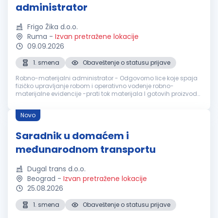
administrator
Frigo Žika d.o.o.
Ruma
-
Izvan pretražene lokacije
09.09.2026
1. smena
Obaveštenje o statusu prijave
Robno-materijalni administrator - Odgovorno lice koje spaja
fizičko upravljanje robom i operativno vođenje robno-
materijalne evidencije -prati tok materijala I gotovih proizvoda
u/iz proizvodnje do magacina - razdužuje materijal kroz
radne naloge, -s...
Novo
Saradnik u domaćem i
međunarodnom transportu
Dugal trans d.o.o.
Beograd
-
Izvan pretražene lokacije
25.08.2026
1. smena
Obaveštenje o statusu prijave