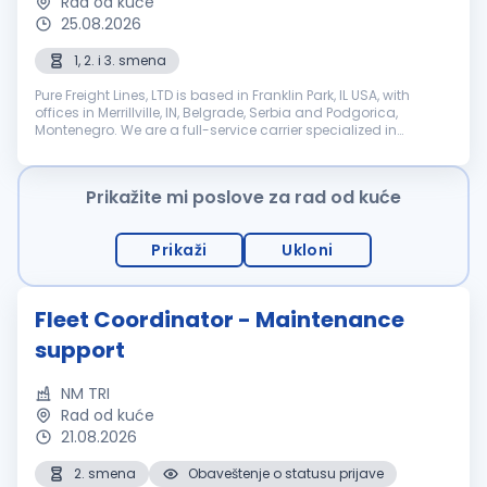
Rad od kuće
25.08.2026
1, 2. i 3. smena
Pure Freight Lines, LTD is based in Franklin Park, IL USA, with
offices in Merrillville, IN, Belgrade, Serbia and Podgorica,
Montenegro. We are a full-service carrier specialized in
Intermodal, Expedite, LTL and FTL transportation. We are
seeking: Tr...
Prikažite mi poslove za rad od kuće
Prikaži
Ukloni
Fleet Coordinator - Maintenance
support
NM TRI
Rad od kuće
21.08.2026
2. smena
Obaveštenje o statusu prijave