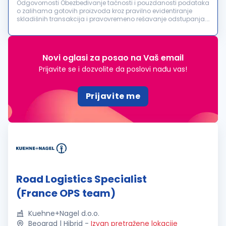
Odgovornosti Obezbeđivanje tačnosti i pouzdanosti podataka
o zalihama gotovih proizvoda kroz pravilno evidentiranje
skladišnih transakcija i pravovremeno rešavanje odstupanja.
Koordinacija i praćenje svih skladišnih aktivnosti tokom
smene putem saps...
Novi oglasi za posao na Vaš email
Prijavite se i dozvolite da poslovi nađu vas!
Prijavite me
Road Logistics Specialist
(France OPS team)
Kuehne+Nagel d.o.o.
Beograd | Hibrid
-
Izvan pretražene lokacije