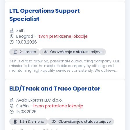
environment with a Nord...
LTL Operations Support
Specialist
Zelh
Beograd
-
Izvan pretražene lokacije
19.08.2026
2. smena
Obaveštenje o statusu prijave
Zelh is a fast-growing, passionate outsourcing company. Our
mission is to be the most reliable company by offering and
maintaining high-quality services consistently. We achieve
the mission by fostering long-term relationships with
customers, employe...
ELD/Track and Trace Operator
Avala Express LLC d.o.o.
Surčin
-
Izvan pretražene lokacije
15.08.2026
1, 2. i 3. smena
Obaveštenje o statusu prijave