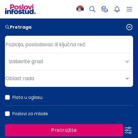
Pretraga
Pozicija, poslodavac ili ključna reč
Pozicija, poslodavac ili ključna reč
Izaberite grad
Grad
Oblast rada
Oblast rada
Plata u oglasu
Poslovi za mlade
Pretražite