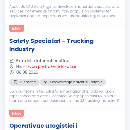
About Us MTU Aero Engines develops, manufactures, sells, and
services commercial and military propulsion systems for
airplanes and helicopters, as well as industrial gas turbines.
The key to our success lies in developing the propulsion
systems of to...
Ističe
Safety Specialist – Trucking
Industry
Extra Mile International Inc
Niš
-
Izvan pretražene lokacije
08.08.2026
2. smena
Obaveštenje o statusu prijave
Join our team in Niš! Extra Mile International is looking for an
experienced and detail-oriented Safety Specialist to join our
team and support our operations in the US trucking industry. If
you have experience with driver safety, DOT compliance, and...
Ističe
Operativac u logistici i