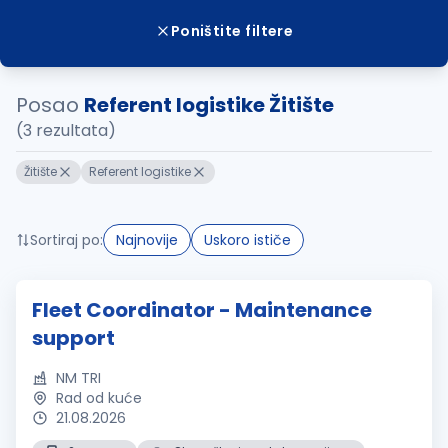
Poništite filtere
Posao
Referent logistike Žitište
(3 rezultata)
Žitište
Referent logistike
Sortiraj po:
Najnovije
Uskoro ističe
Fleet Coordinator - Maintenance
support
NM TRI
Rad od kuće
21.08.2026