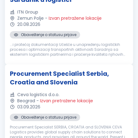
ITN Group
Zemun Polje
-
Izvan pretražene lokacije
20.08.2026
Obaveštenje o statusu prijave
...i pratećoj dokumentaciji Učešće u unapređenju logističkih
procesa i optimizaciji transportnih aktivnosti Saradnja sa
eksternim logističkim partnerima i praćenje kvaliteta njihovih
usluga Izrada izveštaja i analiza iz oblasti
logistike
Rad u ERP
sistemu...
Procurement Specialist Serbia,
Croatia and Slovenia
Ceva logistics d.o.o.
Beograd
-
Izvan pretražene lokacije
03.09.2026
Obaveštenje o statusu prijave
Procurement Specialist SERBIA, CROATIA and SLOVENIA CEVA
Logistics provides global supply chain solutions to connect
people, products, and providers all around the world. Present in