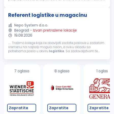
170+ countries and with more than 110,000 employees spread
over 1,5...
Referent logistike u magacinu
Nepo System d.o.o.
Beograd
-
Izvan pretražene lokacije
19.08.2026
.... Tražimo kolege koje će obavljati zadate poslove u zadatom
vremenu na najbolji mogući način, a sve u skladu sa
potrebama posla u okviru
logistike
. Sa zadovoljstvom te
obaveštavamo da u ovom trenutku imamo priliku da
proširimo tim
logistike
. Ako želiš...
7 oglasa
8 oglasa
1 oglas
Zapratite
Zapratite
Zapratite