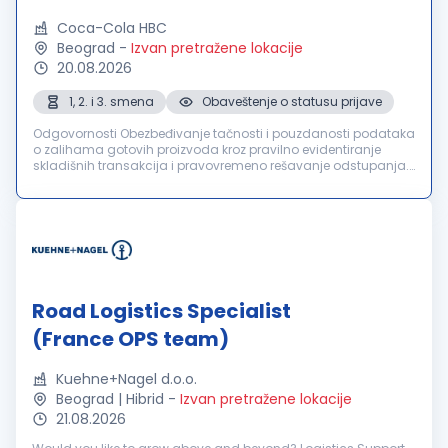
Coca-Cola HBC
Beograd
-
Izvan pretražene lokacije
20.08.2026
1, 2. i 3. smena
Obaveštenje o statusu prijave
Odgovornosti Obezbeđivanje tačnosti i pouzdanosti podataka
o zalihama gotovih proizvoda kroz pravilno evidentiranje
skladišnih transakcija i pravovremeno rešavanje odstupanja.
Koordinacija i praćenje svih skladišnih aktivnosti tokom
smene putem saps...
Road Logistics Specialist
(France OPS team)
Kuehne+Nagel d.o.o.
Beograd | Hibrid
-
Izvan pretražene lokacije
21.08.2026