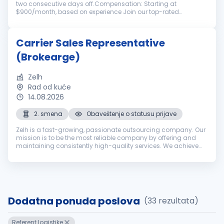
two consecutive days off.Compensation: Starting at
$900/month, based on experience Join our top-rated
transportation team with nearly 20 years of industry
excellence. Are you experienced ...
Carrier Sales Representative
(Brokearge)
Zelh
Rad od kuće
14.08.2026
2. smena
Obaveštenje o statusu prijave
Zelh is a fast-growing, passionate outsourcing company. Our
mission is to be the most reliable company by offering and
maintaining consistently high-quality services. We achieve
the mission by fostering long-term relationships with
customers, employe...
Dodatna ponuda poslova
(33 rezultata)
Referent logistike