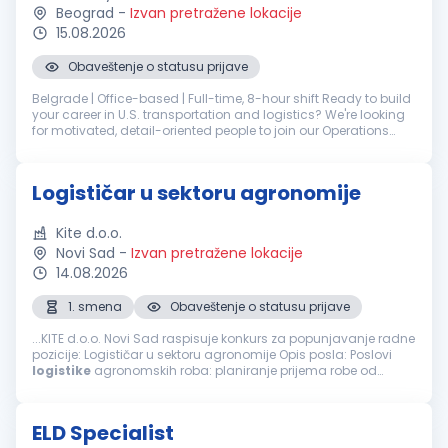
Beograd
-
Izvan pretražene lokacije
15.08.2026
Obaveštenje o statusu prijave
Belgrade | Office-based | Full-time, 8-hour shift Ready to build
your career in U.S. transportation and logistics? We're looking
for motivated, detail-oriented people to join our Operations
team in Belgrade - in either Scheduling or Track & Trace. Yo...
Logističar u sektoru agronomije
Kite d.o.o.
Novi Sad
-
Izvan pretražene lokacije
14.08.2026
1. smena
Obaveštenje o statusu prijave
...KITE d.o.o. Novi Sad raspisuje konkurs za popunjavanje radne
pozicije: Logističar u sektoru agronomije Opis posla: Poslovi
logistike
agronomskih roba: planiranje prijema robe od
dobavljača, isporuke kupcima, skladištenje, lageri
Organizacija...
ELD Specialist