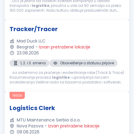
...DSV je jedna od vodećih svetskih kompanija u oblasti
transporta i
logistike
, prisutna u više od 90 zemalja sa preko
160.000 zaposlenih. Našu kulturu oblikuje preduzetnički duh,
dok zajedničke vrednosti usmeravaju način na koji
sarađujemo, razvijamo...
Tracker/Tracer
Mad Duck LLC
Beograd
-
Izvan pretražene lokacije
23.08.2026
1, 2. i 3. smena
Obaveštenje o statusu prijave
...sa sistemima za praćenje i evidentiranje robe (Track & Trace)
Razumevanje procesa
logistike
i upravljanja lancem
snabdevanja Veštine rada sa bazama podataka i softverskim
alatima za praćenje Analitičko razmišljanje i preciznost u radu
Sposobnost rada u timu...
Ističe
Logistics Clerk
MTU Maintenance Serbia d.o.o.
Nova Pazova
-
Izvan pretražene lokacije
08.08.2026