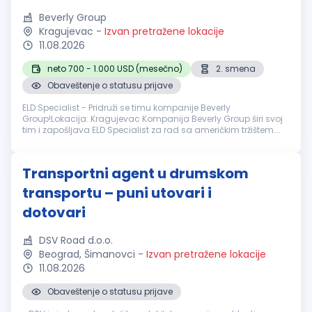
Beverly Group
Kragujevac
-
Izvan pretražene lokacije
11.08.2026
neto 700 - 1.000 USD (mesečno)
2. smena
Obaveštenje o statusu prijave
ELD Specialist - Pridruži se timu kompanije Beverly
Group!Lokacija: Kragujevac Kompanija Beverly Group širi svoj
tim i zapošljava ELD Specialist za rad sa američkim tržištem.
Ako si ambiciozan, govoriš engleski i spreman si da učiš i
napreduješ – poz...
Transportni agent u drumskom
transportu – puni utovari i
dotovari
DSV Road d.o.o.
Beograd, Šimanovci
-
Izvan pretražene lokacije
11.08.2026
Obaveštenje o statusu prijave