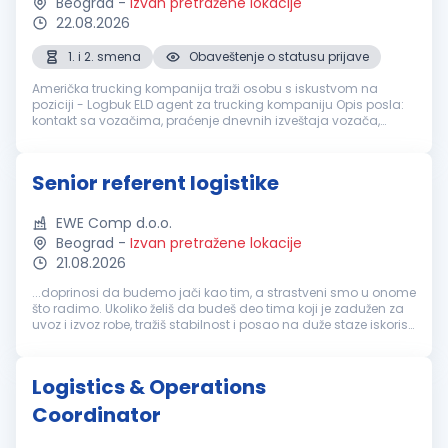
Beograd
-
Izvan pretražene lokacije
22.08.2026
1. i 2. smena
Obaveštenje o statusu prijave
Američka trucking kompanija traži osobu s iskustvom na
poziciji - Logbuk ELD agent za trucking kompaniju Opis posla:
kontakt sa vozačima, praćenje dnevnih izveštaja vozača,
konekcija na tablete, pomoć za ulogovanje, te stavke
povezane za logbuk. - is...
Senior referent logistike
EWE Comp d.o.o.
Beograd
-
Izvan pretražene lokacije
21.08.2026
...doprinosi da budemo jači kao tim, a strastveni smo u onome
što radimo. Ukoliko želiš da budeš deo tima koji je zadužen za
uvoz i izvoz robe, tražiš stabilnost i posao na duže staze iskoristi
priliku i pridruži nam se na poziciji SENIOR
REFERENT
LOGISTIKE
Naš...
Logistics & Operations
Coordinator