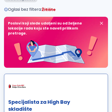
Oglasi bez filtera:
Žitište
Poslovi koji slede udaljeni su od željene
lokacije rada koju ste naveli prilikom
pretrage.
Specijalista za High Bay
skladište