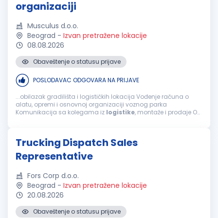
organizaciji
Musculus d.o.o.
Beograd
-
Izvan pretražene lokacije
08.08.2026
Obaveštenje o statusu prijave
POSLODAVAC ODGOVARA NA PRIJAVE
...obilazak gradilišta i logističkih lokacija Vođenje računa o
alatu, opremi i osnovnoj organizaciji voznog parka
Komunikacija sa kolegama iz
logistike
, montaže i prodaje Od
kandidata očekujemo: Odgovornost i pouzdanost
Organizovanost i praktično...
Trucking Dispatch Sales
Representative
Fors Corp d.o.o.
Beograd
-
Izvan pretražene lokacije
20.08.2026
Obaveštenje o statusu prijave