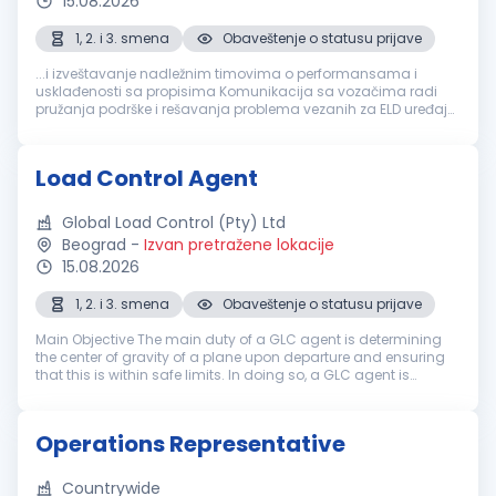
15.08.2026
1, 2. i 3. smena
Obaveštenje o statusu prijave
...i izveštavanje nadležnim timovima o performansama i
usklađenosti sa propisima Komunikacija sa vozačima radi
pružanja podrške i rešavanja problema vezanih za ELD uređaje
Saradnja sa timom za
logistiku
kako bi se osigurala tačnost
i pravovremenost informacija...
Load Control Agent
Global Load Control (Pty) Ltd
Beograd
-
Izvan pretražene lokacije
15.08.2026
1, 2. i 3. smena
Obaveštenje o statusu prijave
Main Objective The main duty of a GLC agent is determining
the center of gravity of a plane upon departure and ensuring
that this is within safe limits. In doing so, a GLC agent is
responsible for the processing of flights. This includes
determinatio...
Operations Representative
Countrywide