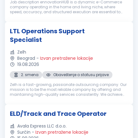
Job description ennovationHUB is a dynamic e-Commerce
company operating in the home and living niche, where
speed, accuracy, and structured execution are essential to
business success. We operate in an internationally oriented
environment with a Nord...
LTL Operations Support
Specialist
Zelh
Beograd
-
Izvan pretražene lokacije
19.08.2026
2. smena
Obaveštenje o statusu prijave
Zelh is a fast-growing, passionate outsourcing company. Our
mission is to be the most reliable company by offering and
maintaining high-quality services consistently. We achieve
the mission by fostering long-term relationships with
customers, employe...
ELD/Track and Trace Operator
Avala Express LLC d.o.o.
Surčin
-
Izvan pretražene lokacije