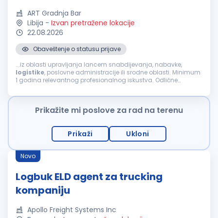
ART Gradnja Bar
Libija
-
Izvan pretražene lokacije
22.08.2026
Obaveštenje o statusu prijave
...iz oblasti upravljanja lancem snabdijevanja, nabavke,
logistike
, poslovne administracije ili srodne oblasti. Minimum
1 godina relevantnog profesionalnog iskustva. Odlične
verbalne i pisane komunikacione vještine na engleskom jeziku.
Obezbijeđeno: Avio karte u oba pravca. Zdravstveno
osiguranje za vrijeme boravka u Libiji, u skladu sa libijskim
Prikažite mi poslove za rad na terenu
zakonima. Obroci. Smještaj. Internet. Ugovor na 6 mjeseci, sa
mogućnošću produženja. Prijava treba da sadrži: CV na
engleskom jeziku. Diplomu o stečenom obrazovanju. Sertifikate
Prikaži
Ukloni
o dodatnoj edukaciji i usavršavanju (ukoliko ih posjedujete).
Kontakt podatke dvije profesionalne reference od prethodnih
poslodavaca. Napomena: Samo kandidati koji ispunjavaju
Novo
kriterijume prijave bit će kontaktirani. Za dodatne informacije,
možete nas kontaktirati....
Logbuk ELD agent za trucking
kompaniju
Apollo Freight Systems Inc