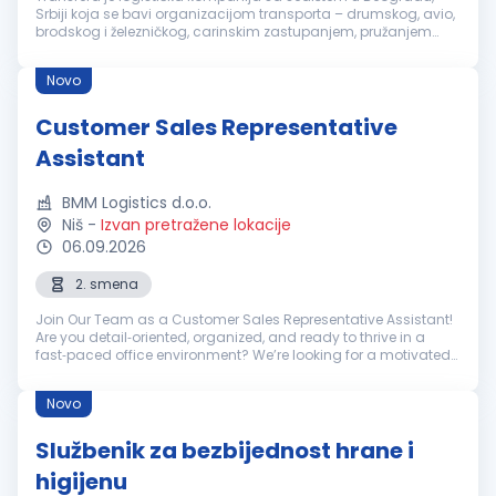
Srbiji koja se bavi organizacijom transporta – drumskog, avio,
brodskog i železničkog, carinskim zastupanjem, pružanjem
skladišno-manipulativnih usluga i distribucijom robe.Tražimo
juniora k...
Novo
Customer Sales Representative
Assistant
BMM Logistics d.o.o.
Niš
-
Izvan pretražene lokacije
06.09.2026
2. smena
Join Our Team as a Customer Sales Representative Assistant!
Are you detail‑oriented, organized, and ready to thrive in a
fast‑paced office environment? We’re looking for a motivated
Customer Sales Representative Assistant to support our
brokerage ope...
Novo
Službenik za bezbijednost hrane i
higijenu