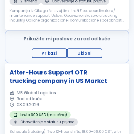
2. smena
Obaveštenje o statusu prijave
Kompanija iz Čikaga širi svoj tim i traži Fleet coordinatora/
maintenance support. Uslovi: Obavezno iskustvo u trucking
industriji Odlične organizacione i komunikacione sposobnosti
Odgovornost, preciznost i profesionalan pristup poslu Nudimo:
Odli...
Prikažite mi poslove za rad od kuće
Prikaži
Ukloni
After-Hours Support OTR
trucking company in US Market
MB Global Logistics
Rad od kuće
03.09.2026
bruto 900 USD (mesečno)
Obaveštenje o statusu prijave
Schedule (rotating): Two 12-hour shifts, 18:00–06:00 CST, with