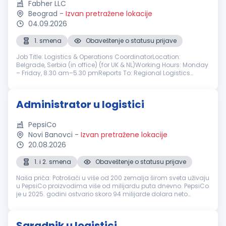
Fabher LLC
Beograd
-
Izvan pretražene lokacije
04.09.2026
1. smena
Obaveštenje o statusu prijave
Job Title: Logistics & Operations CoordinatorLocation:
Belgrade, Serbia (in office) (for UK & NL)Working Hours: Monday
– Friday, 8.30 am–5.30 pmReports To: Regional Logistics
Manager Position Summary: As a Logistics & Operations
Coordinator, you will...
Administrator u logistici
PepsiCo
Novi Banovci
-
Izvan pretražene lokacije
20.08.2026
1. i 2. smena
Obaveštenje o statusu prijave
Naša priča: Potrošači u više od 200 zemalja širom sveta uživaju
u PepsiCo proizvodima više od milijardu puta dnevno. PepsiCo
je u 2025. godini ostvario skoro 94 milijarde dolara neto
prihoda, zahvaljujući raznovrsnom portfoliju osvežavajućih
napitaka...
Saradnik u logistici