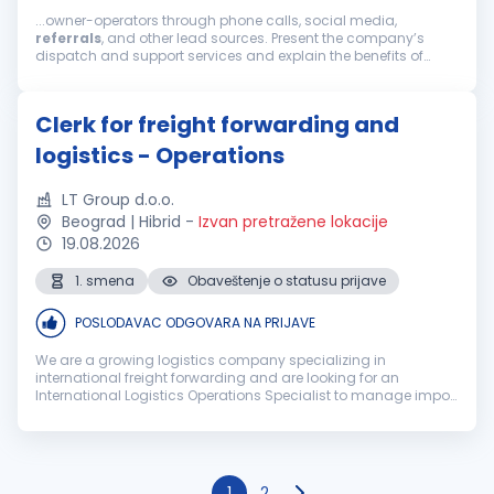
...owner-operators through phone calls, social media,
referrals
, and other lead sources. Present the company’s
dispatch and support services and explain the benefits of
working with us. Build relationships, handle objections,
negotiate terms, and...
Clerk for freight forwarding and
logistics - Operations
LT Group d.o.o.
Beograd | Hibrid
-
Izvan pretražene lokacije
19.08.2026
1. smena
Obaveštenje o statusu prijave
POSLODAVAC ODGOVARA NA PRIJAVE
We are a growing logistics company specializing in
international freight forwarding and are looking for an
International Logistics Operations Specialist to manage import
and export operations, with a strong focus on LCL
consolidated cargo for the Ger...
1
2