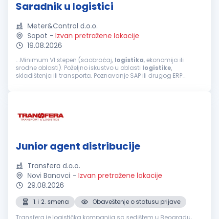
Saradnik u logistici
Meter&Control d.o.o.
Sopot
-
Izvan pretražene lokacije
19.08.2026
...Minimum VI stepen (saobraćaj,
logistika
, ekonomija ili
srodne oblasti). Poželjno iskustvo u oblasti
logistike
,
skladištenja ili transporta. Poznavanje SAP ili drugog ERP
sistema je prednost Dobro poznavanje engleskog jezika
(pisana i usmena...
Junior agent distribucije
Transfera d.o.o.
Novi Banovci
-
Izvan pretražene lokacije
29.08.2026
1. i 2. smena
Obaveštenje o statusu prijave
Transfera je logistička kompanija sa sedištem u Beogradu,