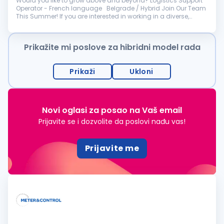
Would you like to grow above and beyond? Logistics Support
Operator - French language Belgrade / Hybrid Join Our Team
This Summer! If you are interested in working in a diverse,
international, and fast-paced environment, this is an oppor...
Prikažite mi poslove za hibridni model rada
Prikaži
Ukloni
Novi oglasi za posao na Vaš email
Prijavite se i dozvolite da poslovi nađu vas!
Prijavite me