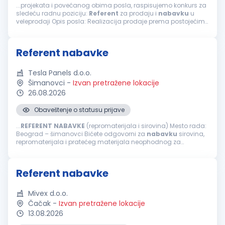
...projekata i povećanog obima posla, raspisujemo konkurs za
sledeću radnu poziciju:
Referent
za prodaju i
nabavku
u
veleprodaji Opis posla: Realizacija prodaje prema postojećim i
novim kupcima (apoteke, bolnice, distributeri) Komunikacija
sa domaćim...
Referent nabavke
Tesla Panels d.o.o.
Šimanovci
-
Izvan pretražene lokacije
26.08.2026
Obaveštenje o statusu prijave
...
REFERENT
NABAVKE
(repromaterijala i sirovina) Mesto rada:
Beograd – šimanovci Bićete odgovorni za
nabavku
sirovina,
repromaterijala i pratećeg materijala neophodnog za
kontinuiran i nesmetan proces proizvodnje. Ukoliko ste
analitični, organizovani...
Referent nabavke
Mivex d.o.o.
Čačak
-
Izvan pretražene lokacije
13.08.2026