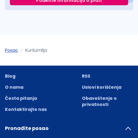
Podelite informaciju o plati
Posao
Kuršumlija
Blog
RSS
O nama
Uslovi korišćenja
Česta pitanja
Obaveštenje o
privatnosti
Kontaktirajte nas
Pronađite posao