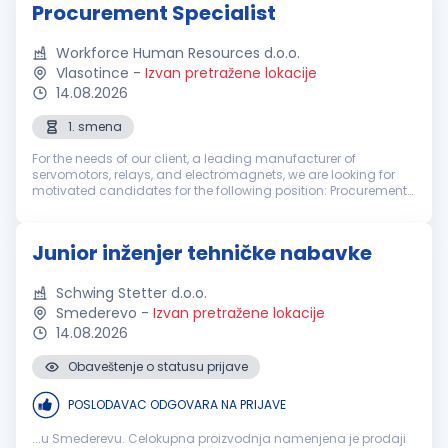
Procurement Specialist
Workforce Human Resources d.o.o.
Vlasotince
-
Izvan pretražene lokacije
14.08.2026
1. smena
For the needs of our client, a leading manufacturer of
servomotors, relays, and electromagnets, we are looking for
motivated candidates for the following position: Procurement
Specialist (Vlasotince) Job description Collaborative
procurement works c...
Junior inženjer tehničke nabavke
Schwing Stetter d.o.o.
Smederevo
-
Izvan pretražene lokacije
14.08.2026
Obaveštenje o statusu prijave
POSLODAVAC ODGOVARA NA PRIJAVE
...u Smederevu. Celokupna proizvodnja namenjena je prodaji