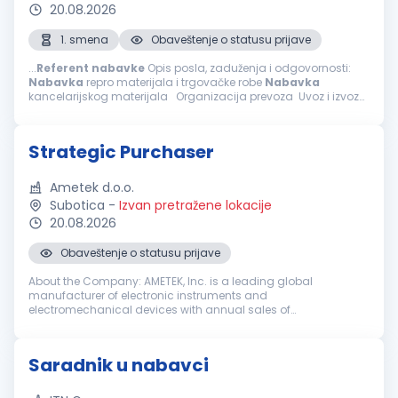
20.08.2026
1. smena
Obaveštenje o statusu prijave
...
Referent
nabavke
Opis posla, zaduženja i odgovornosti:
Nabavka
repro materijala i trgovačke robe
Nabavka
kancelarijskog materijala Organizacija prevoza Uvoz i izvoz
Formiranje - kalkulacija nabavnih cena Stavljanje trgovačke
robe na stanje...
Strategic Purchaser
Ametek d.o.o.
Subotica
-
Izvan pretražene lokacije
20.08.2026
Obaveštenje o statusu prijave
About the Company: AMETEK, Inc. is a leading global
manufacturer of electronic instruments and
electromechanical devices with annual sales of
approximately $7.4 billion. AMETEK has 17,000 colleagues at
more than 150 operating locations, and a global ...
Saradnik u nabavci