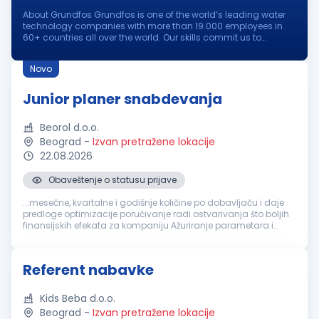
About Grundfos Grundfos is one of the world’s leading water
technology companies with more than 19.000 employees in
60+ countries all over the world. Our skills commit us to
pioneering solutions to the world’s water and climate
challenges and improve...
Novo
Junior planer snabdevanja
Beorol d.o.o.
Beograd
-
Izvan pretražene lokacije
22.08.2026
Obaveštenje o statusu prijave
...mesečne, kvartalne i godišnje količine po dobavljaču i daje
predloge optimizacije poručivanje radi ostvarivanja što boljih
finansijskih efekata za kompaniju Ažuriranje parametara i
modela za planiranje i obračun potreba Saradnja sa
Nabavkom
, špedicijom...
Referent nabavke
Kids Beba d.o.o.
Beograd
-
Izvan pretražene lokacije