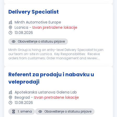
procenu kapaciteta...
Delivery Specialist
Minth Automotive Europe
Loznica
-
Izvan pretražene lokacije
13.08.2026
Obaveštenje o statusu prijave
Minth Group is hiring an entry-level Delivery Specialist to join
our team on-site in Loznica. Key Responsibilities: Receive
orders from customers; Order management and review;
Drawing up the internal delivery plan with the high accuracy
data to th...
Referent za prodaju i nabavku u
veleprodaji
Apotekarska ustanova Galena Lab
Beograd
-
Izvan pretražene lokacije
13.08.2026
1. smena
Obaveštenje o statusu prijave