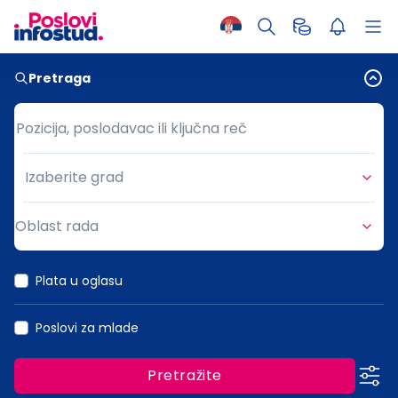
Pretraga
Pozicija, poslodavac ili ključna reč
Pozicija, poslodavac ili ključna reč
Izaberite grad
Grad
Oblast rada
Oblast rada
Plata u oglasu
Poslovi za mlade
Pretražite