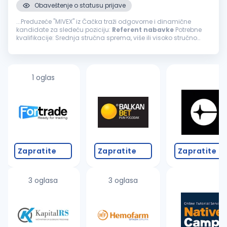
Obaveštenje o statusu prijave
...Preduzeće "MIVEX" iz Čačka traži odgovorne i dinamične
kandidate za sledeću poziciju:
Referent
nabavke
Potrebne
kvalifikacije: Srednja stručna sprema, više ili visoko stručno
obrazovanje Minimum 2 godine radnog iskustva na
poslovima
nabavke
robe...
1 oglas
Zapratite
Zapratite
Zapratite
3 oglasa
3 oglasa