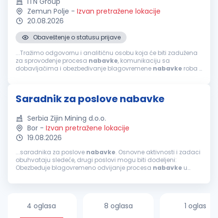
ITN Group
Zemun Polje
-
Izvan pretražene lokacije
20.08.2026
Obaveštenje o statusu prijave
...Tražimo odgovornu i analitičnu osobu koja će biti zadužena
za sprovođenje procesa
nabavke
, komunikaciju sa
dobavljačima i obezbeđivanje blagovremene
nabavke
roba i
usluga u skladu sa potrebama kompanije. Vaše ključne
odgovornosti biće: Prikupljanje...
Saradnik za poslove nabavke
Serbia Zijin Mining d.o.o.
Bor
-
Izvan pretražene lokacije
19.08.2026
...saradnika za poslove
nabavke
. Osnovne aktivnosti i zadaci
obuhvataju sledeće, drugi poslovi mogu biti dodeljeni:
Obezbeđuje blagovremeno odvijanje procesa
nabavke
u
skladu sa planovima
nabavke
kompanije i prati rokove
nabavke
sredstava; Izvršava...
4 oglasa
8 oglasa
1 oglas