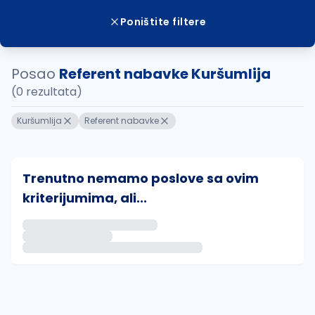
Poništite filtere
Posao
Referent nabavke Kuršumlija
(0 rezultata)
Kuršumlija
Referent nabavke
Trenutno nemamo poslove sa ovim
kriterijumima, ali...
Ako sačuvate ovu pretragu, obavestićemo vas putem 
uvajte pretragu