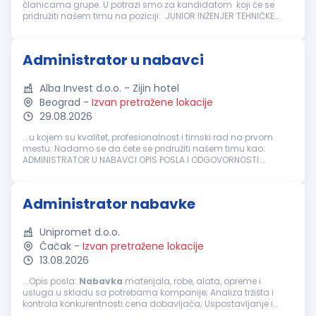
članicama grupe. U potrazi smo za kandidatom koji će se
pridružiti našem timu na poziciji: JUNIOR INŽENJER TEHNIČKE
NABAVKE
Opis poslova i radnih zadataka, odgovornosti i
ovlašćenja...
Administrator u nabavci
Alba Invest d.o.o. - Zijin hotel
Beograd
-
Izvan pretražene lokacije
29.08.2026
...u kojem su kvalitet, profesionalnost i timski rad na prvom
mestu. Nadamo se da ćete se pridružiti našem timu kao:
ADMINISTRATOR U NABAVCI OPIS POSLA I ODGOVORNOSTI:
Priprema i obrada zahteva za
nabavku
i narudžbenica za
potrebe svih hotelskih odeljenja...
Administrator nabavke
Unipromet d.o.o.
Čačak
-
Izvan pretražene lokacije
13.08.2026
...Opis posla:
Nabavka
materijala, robe, alata, opreme i
usluga u skladu sa potrebama kompanije; Analiza tržišta i
kontrola konkurentnosti cena dobavljača; Uspostavljanje i
razvoj saradnje sa dobavljačima, uključujući obilaske i