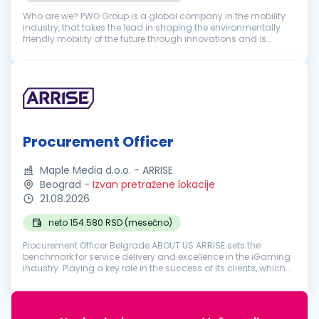
Who are we? PWO Group is a global company in the mobility
industry, that takes the lead in shaping the environmentally
friendly mobility of the future through innovations and is
entirely independent of combustion engines. With our expertise
in climat...
Procurement Officer
Maple Media d.o.o. - ARRISE
Beograd
-
Izvan pretražene lokacije
21.08.2026
neto 154.580 RSD (mesečno)
Procurement Officer Belgrade ABOUT US ARRISE sets the
benchmark for service delivery and excellence in the iGaming
industry. Playing a key role in the success of its clients, which
include Pragmatic Play, a brand relied upon by the world’s
biggest on...