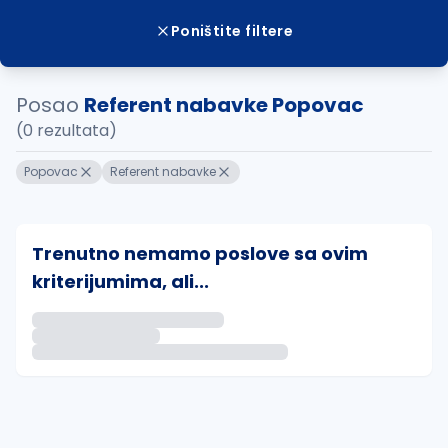
Poništite filtere
Posao
Referent nabavke Popovac
(0 rezultata)
Popovac
Referent nabavke
Trenutno nemamo poslove sa ovim
kriterijumima, ali...
Ako sačuvate ovu pretragu, obavestićemo vas putem 
uvajte pretragu