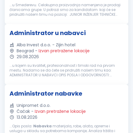
...u Smederevu. Celokupna proizvodnja namenjena je prodaji
članicama grupe. U potrazi smo za kandidatom koji će se
pridružiti našem timu na poziciji: JUNIOR INŽENJER TEHNIČKE
NABAVKE
Opis poslova i radnih zadataka, odgovornosti i
ovlašćenja...
Administrator u nabavci
Alba Invest d.o.o. - Zijin hotel
Beograd
-
Izvan pretražene lokacije
29.08.2026
...u kojem su kvalitet, profesionalnost i timski rad na prvom
mestu. Nadamo se da ćete se pridružiti našem timu kao:
ADMINISTRATOR U NABAVCI OPIS POSLA I ODGOVORNOSTI:
Priprema i obrada zahteva za
nabavku
i narudžbenica za
potrebe svih hotelskih odeljenja...
Administrator nabavke
Unipromet d.o.o.
Čačak
-
Izvan pretražene lokacije
13.08.2026
...Opis posla:
Nabavka
materijala, robe, alata, opreme i
usluga u skladu sa potrebama kompanije; Analiza tržišta i