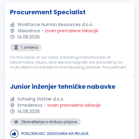
Procurement Specialist
Workforce Human Resources d.o.o.
Vlasotince
-
Izvan pretražene lokacije
14.08.2026
1. smena
For the needs of our client, a leading manufacturer of
servomotors, relays, and electromagnets, we are looking for
motivated candidates for the following position: Procurement
Specialist (Vlasotince) Job description Collaborative
procurement works c...
Junior inženjer tehničke nabavke
Schwing Stetter d.o.o.
Smederevo
-
Izvan pretražene lokacije
14.08.2026
Obaveštenje o statusu prijave
POSLODAVAC ODGOVARA NA PRIJAVE