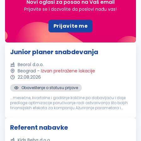
Novi oglasi za posao na Vaš email
Prijavite se i dozvolite da poslovi nađu vas!
Prijavite me
Junior planer snabdevanja
Beorol d.o.o.
Beograd
-
Izvan pretražene lokacije
22.08.2026
Obaveštenje o statusu prijave
...mesečne, kvartalne i godišnje količine po dobavljaču i daje
predloge optimizacije poručivanje radi ostvarivanja što boljih
finansijskih efekata za kompaniju Ažuriranje parametara i
modela za planiranje i obračun potreba Saradnja sa
Nabavkom
, špedicijom...
Referent nabavke
Kids Beba d.o.o.