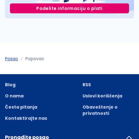
Podelite informaciju o plati
Posao
Popovac
Blog
RSS
O nama
Uslovi korišćenja
Česta pitanja
Obaveštenje o
privatnosti
Kontaktirajte nas
Pronađite posao