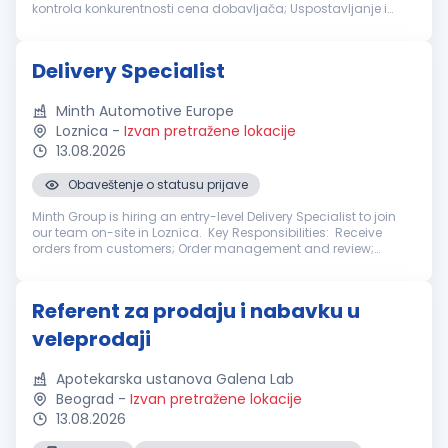
kontrola konkurentnosti cena dobavljača; Uspostavljanje i
razvoj saradnje sa dobavljačima, uključujući obilaske i
procenu kapaciteta...
Delivery Specialist
Minth Automotive Europe
Loznica
-
Izvan pretražene lokacije
13.08.2026
Obaveštenje o statusu prijave
Minth Group is hiring an entry-level Delivery Specialist to join
our team on-site in Loznica. Key Responsibilities: Receive
orders from customers; Order management and review;
Drawing up the internal delivery plan with the high accuracy
data to th...
Referent za prodaju i nabavku u
veleprodaji
Apotekarska ustanova Galena Lab
Beograd
-
Izvan pretražene lokacije
13.08.2026