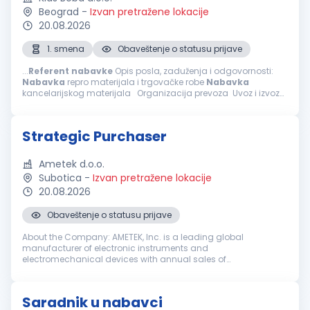
Beograd
-
Izvan pretražene lokacije
20.08.2026
1. smena
Obaveštenje o statusu prijave
...
Referent
nabavke
Opis posla, zaduženja i odgovornosti:
Nabavka
repro materijala i trgovačke robe
Nabavka
kancelarijskog materijala Organizacija prevoza Uvoz i izvoz
Formiranje - kalkulacija nabavnih cena Stavljanje trgovačke
robe na stanje...
Strategic Purchaser
Ametek d.o.o.
Subotica
-
Izvan pretražene lokacije
20.08.2026
Obaveštenje o statusu prijave
About the Company: AMETEK, Inc. is a leading global
manufacturer of electronic instruments and
electromechanical devices with annual sales of
approximately $7.4 billion. AMETEK has 17,000 colleagues at
more than 150 operating locations, and a global ...
Saradnik u nabavci