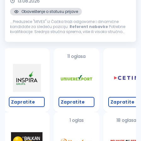
13.08.2026
Obaveštenje o statusu prijave
...Preduzeće "MIVEX" iz Čačka traži odgovorne i dinamične
kandidate za sledeću poziciju:
Referent
nabavke
Potrebne
kvalifikacije: Srednja stručna sprema, više ili visoko stručno
obrazovanje Minimum 2 godine radnog iskustva na
poslovima
nabavke
robe...
11 oglasa
Zapratite
Zapratite
Zapratite
1 oglas
18 oglasa