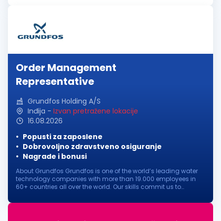
biggest on...
Order Management
Representative
Grundfos Holding A/S
Inđija
-
Izvan pretražene lokacije
16.08.2026
Popusti za zaposlene
Dobrovoljno zdravstveno osiguranje
Nagrade i bonusi
About Grundfos Grundfos is one of the world’s leading water
technology companies with more than 19.000 employees in
60+ countries all over the world. Our skills commit us to
pioneering solutions to the world’s water and climate
challenges and improve...