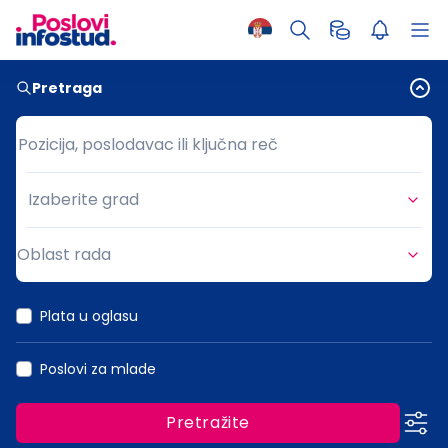
Pretraga
Pozicija, poslodavac ili ključna reč
Pozicija, poslodavac ili ključna reč
Izaberite grad
Grad
Oblast rada
Oblast rada
Plata u oglasu
Poslovi za mlade
Pretražite