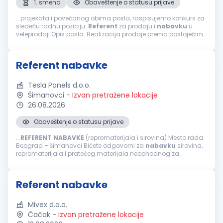
1. smena
Obaveštenje o statusu prijave
...projekata i povećanog obima posla, raspisujemo konkurs za
sledeću radnu poziciju:
Referent
za prodaju i
nabavku
u
veleprodaji Opis posla: Realizacija prodaje prema postojećim i
novim kupcima (apoteke, bolnice, distributeri) Komunikacija
sa domaćim...
Referent nabavke
Tesla Panels d.o.o.
Šimanovci
-
Izvan pretražene lokacije
26.08.2026
Obaveštenje o statusu prijave
...
REFERENT
NABAVKE
(repromaterijala i sirovina) Mesto rada:
Beograd – šimanovci Bićete odgovorni za
nabavku
sirovina,
repromaterijala i pratećeg materijala neophodnog za
kontinuiran i nesmetan proces proizvodnje. Ukoliko ste
analitični, organizovani...
Referent nabavke
Mivex d.o.o.
Čačak
-
Izvan pretražene lokacije