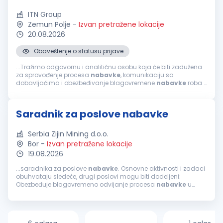
ITN Group
Zemun Polje
-
Izvan pretražene lokacije
20.08.2026
Obaveštenje o statusu prijave
...Tražimo odgovornu i analitičnu osobu koja će biti zadužena
za sprovođenje procesa
nabavke
, komunikaciju sa
dobavljačima i obezbeđivanje blagovremene
nabavke
roba i
usluga u skladu sa potrebama kompanije. Vaše ključne
odgovornosti biće: Prikupljanje...
Saradnik za poslove nabavke
Serbia Zijin Mining d.o.o.
Bor
-
Izvan pretražene lokacije
19.08.2026
...saradnika za poslove
nabavke
. Osnovne aktivnosti i zadaci
obuhvataju sledeće, drugi poslovi mogu biti dodeljeni:
Obezbeđuje blagovremeno odvijanje procesa
nabavke
u
skladu sa planovima
nabavke
kompanije i prati rokove
nabavke
sredstava; Izvršava...