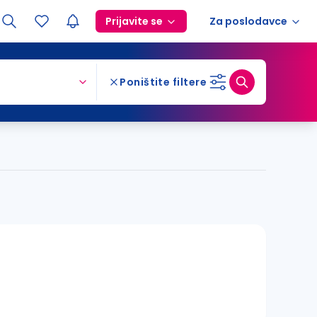
Prijavite se
Za poslodavce
Poništite filtere