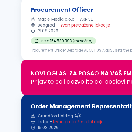
Procurement Officer
Maple Media d.o.o. - ARRISE
Beograd
-
Izvan pretražene lokacije
21.08.2026
neto 154.580 RSD (mesečno)
Procurement Officer Belgrade ABOUT US ARRISE sets the be
of its clients, which include Pragmatic Play, a brand reli
NOVI OGLASI ZA POSAO NA VAŠ EM
Prijavite se i dozvolite da poslovi 
Order Management Representati
Grundfos Holding A/S
Inđija
-
Izvan pretražene lokacije
16.08.2026