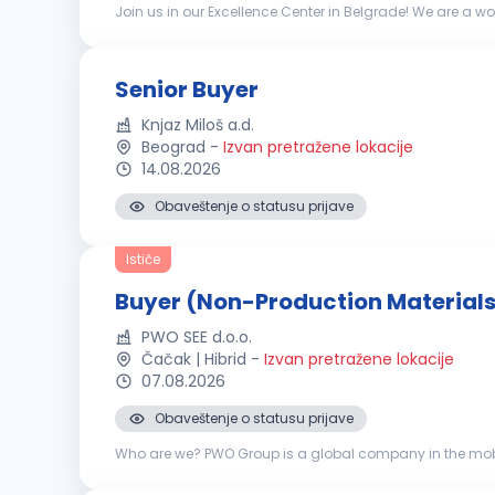
Join us in our Excellence Center in Belgrade! We are a wo
operational experience. Our unwavering dedication to in
Senior Buyer
Knjaz Miloš a.d.
Beograd
-
Izvan pretražene lokacije
14.08.2026
Obaveštenje o statusu prijave
Ističe
Buyer (Non-Production Materials
PWO SEE d.o.o.
Čačak | Hibrid
-
Izvan pretražene lokacije
07.08.2026
Obaveštenje o statusu prijave
Who are we? PWO Group is a global company in the mobilit
innovations and is entirely independent of combustion eng