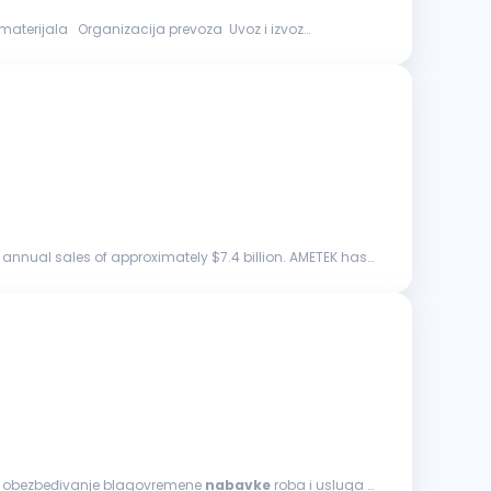
materijala Organizacija prevoza Uvoz i izvoz
annual sales of approximately $7.4 billion. AMETEK has
 i obezbeđivanje blagovremene
nabavke
roba i usluga u