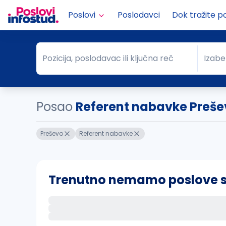
Poslovi
Poslodavci
Dok tražite p
Pozicija, poslodavac ili ključna reč
Izabe
Pozicija, poslodavac ili ključna reč
Grad
Posao
Referent nabavke Preše
Preševo
Referent nabavke
Trenutno nemamo poslove sa 
Ako sačuvate ovu pretragu, obavestićemo va