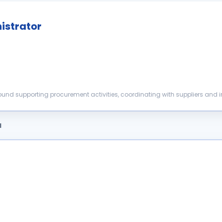
istrator
round supporting procurement activities, coordinating with suppliers and 
ive processes. You will work with proc...
a