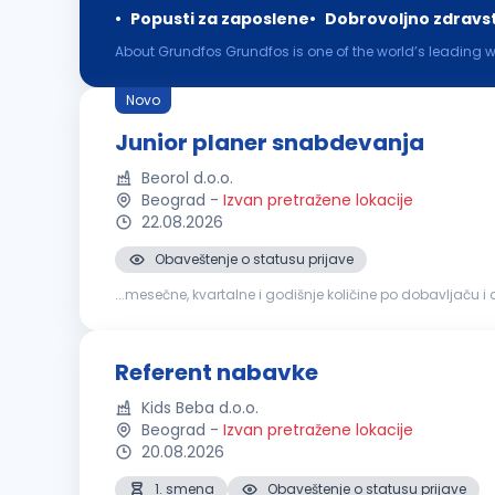
Popusti za zaposlene
Dobrovoljno zdravs
About Grundfos Grundfos is one of the world’s leading 
skills commit us to pioneering solutions to the world’s 
Novo
Junior planer snabdevanja
Beorol d.o.o.
Beograd
-
Izvan pretražene lokacije
22.08.2026
Obaveštenje o statusu prijave
...mesečne, kvartalne i godišnje količine po dobavljaču i
modela za planiranje i obračun potreba Saradnja sa
N
Referent nabavke
Kids Beba d.o.o.
Beograd
-
Izvan pretražene lokacije
20.08.2026
1. smena
Obaveštenje o statusu prijave