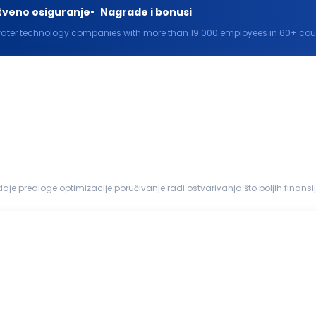
tveno osiguranje
Nagrade i bonusi
water technology companies with more than 19.000 employees in 60+ countr
water and climate challenges and improve...
 daje predloge optimizacije poručivanje radi ostvarivanja što boljih finan
abavkom
, špedicijom...