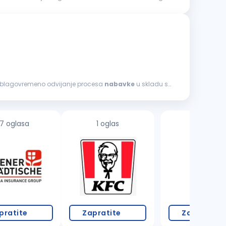
hvataju sledeće, drugi poslovi mogu biti dodeljeni: Obezbeđuje blagovremeno odvijanje procesa
nabavke
u skladu sa
7 oglasa
1 oglas
2 oglasa
pratite
Zapratite
Zapratite