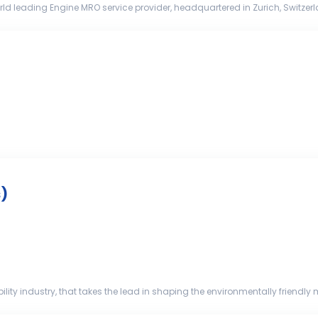
rld leading Engine MRO service provider, headquartered in Zurich, Switzerl
novation, excellence and environme...
)
y industry, that takes the lead in shaping the environmentally friendly mo
ines. With our expertise in climat...