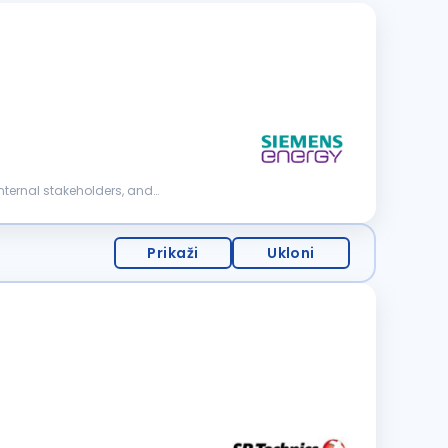
internal stakeholders, and
Prikaži
Ukloni