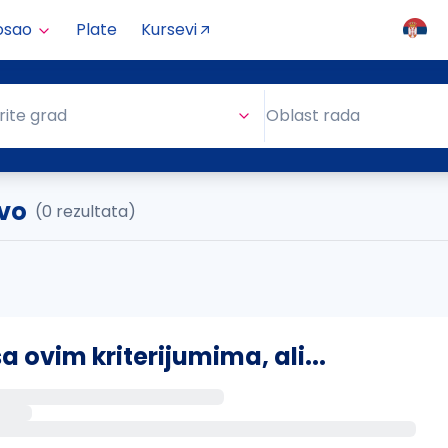
osao
Plate
Kursevi
Oblast rada
rite grad
Oblast rada
vo
(0 rezultata)
ovim kriterijumima, ali...
s putem email-a kada se pojave novi poslovi.