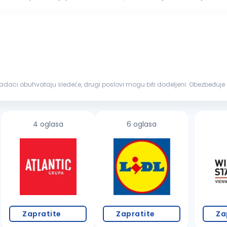
skladu sa potrebama kompanije. Vaše ključne odgovornosti biće: Prikupljanje...
. Osnovne aktivnosti i zadaci obu
sredstava; Izvršava...
4 oglasa
6 oglasa
Zapratite
Zapratite
Za