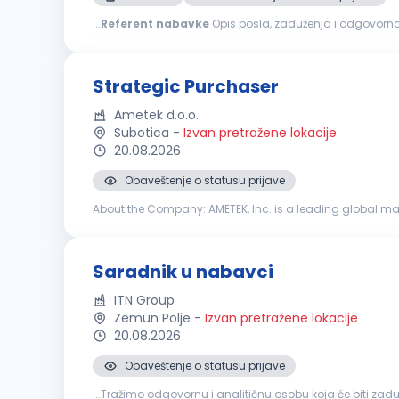
...
Referent
nabavke
Opis posla, zaduženja i odgovorno
Formiranje - kalkulacija nabavnih cena Stavljanje trgova
Strategic Purchaser
Ametek d.o.o.
Subotica
-
Izvan pretražene lokacije
20.08.2026
Obaveštenje o statusu prijave
About the Company: AMETEK, Inc. is a leading global ma
17,000 colleagues at more than 150 operating locations, 
Saradnik u nabavci
ITN Group
Zemun Polje
-
Izvan pretražene lokacije
20.08.2026
Obaveštenje o statusu prijave
...Tražimo odgovornu i analitičnu osobu koja će biti z