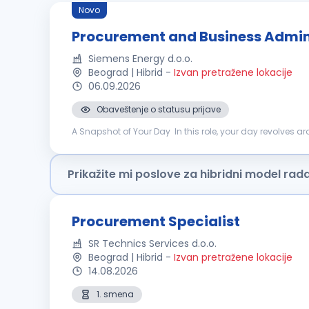
Novo
Procurement and Business Admin
Siemens Energy d.o.o.
Beograd | Hibrid
-
Izvan pretražene lokacije
06.09.2026
Obaveštenje o statusu prijave
A Snapshot of Your Day In this role, your day revolves a
ensuring smooth execution of purchasing and administrat
Prikažite mi poslove za hibridni model rad
Procurement Specialist
SR Technics Services d.o.o.
Beograd | Hibrid
-
Izvan pretražene lokacije
14.08.2026
1. smena