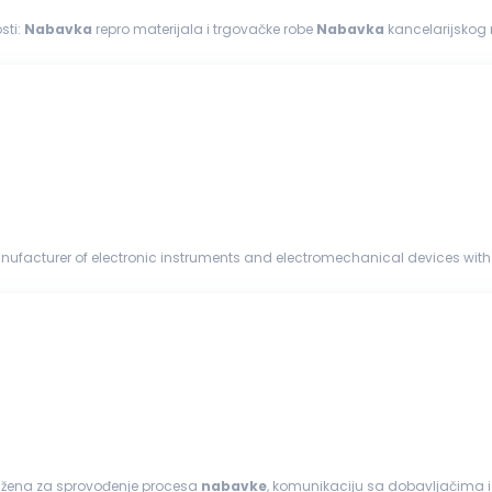
sti:
Nabavka
repro materijala i trgovačke robe
Nabavka
kancelarijskog 
čke robe na stanje...
nufacturer of electronic instruments and electromechanical devices with 
and a global ...
adužena za sprovođenje procesa
nabavke
, komunikaciju sa dobavljačima