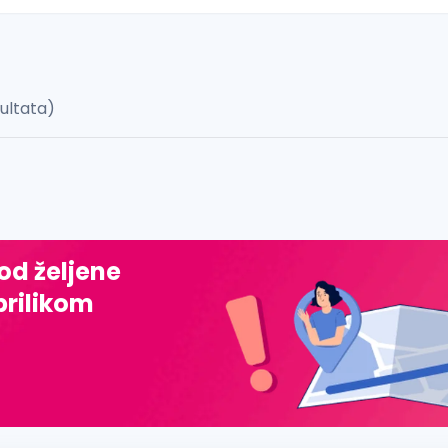
zultata)
 š, đ, ž, dž)
 od željene
prilikom