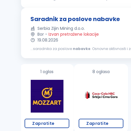
Saradnik za poslove nabavke
Serbia Zijin Mining d.o.o.
Bor
-
Izvan pretražene lokacije
19.08.2026
...saradnika za poslove
nabavke
planovima
nabavke
kompanije i prati rokove
nabavke
1 oglas
8 oglasa
Zapratite
Zapratite