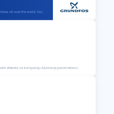
ies all over the world. Our
sijskih efekata za kompaniju Ažuriranje parametara i