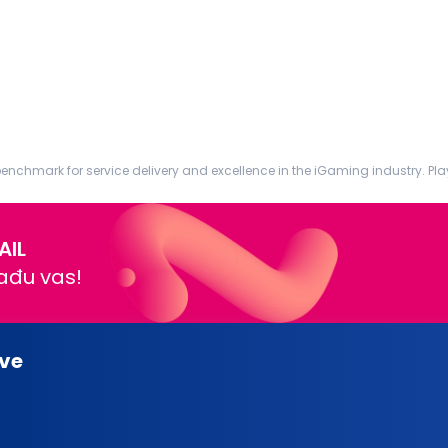
nchmark for service delivery and excellence in the iGaming industry. Play
ed upon by the world’s biggest on...
AIL
nađu vas!
ve