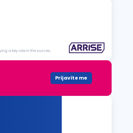
ing a key role in the success
Prijavite me