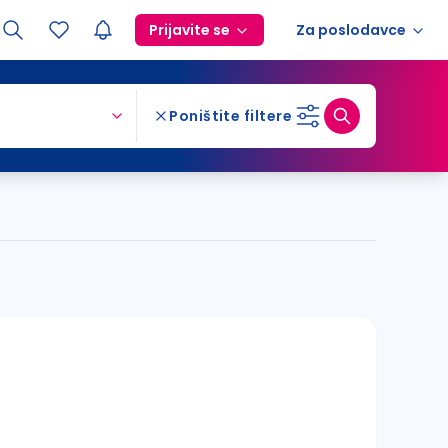
Prijavite se
Za poslodavce
Poništite filtere