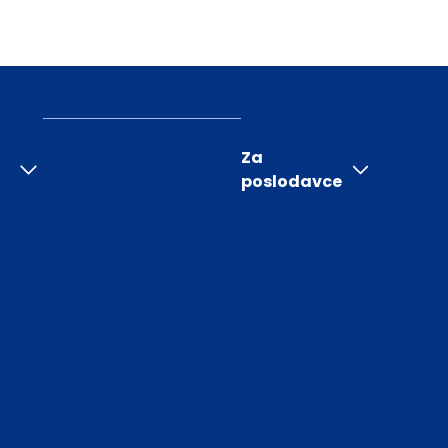
Za
poslodavce