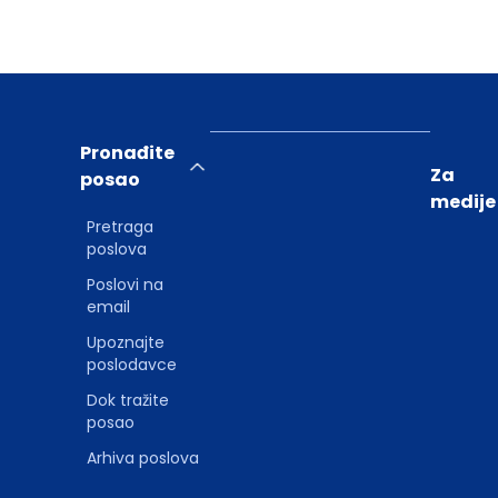
Pronađite
Za
posao
medije
Pretraga
poslova
Poslovi na
email
Upoznajte
poslodavce
Dok tražite
posao
Arhiva poslova