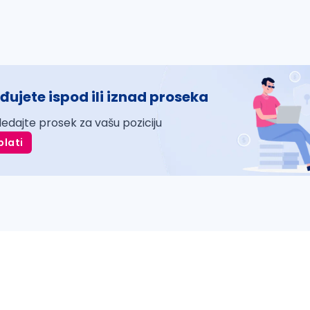
đujete ispod ili iznad proseka
ledajte prosek za vašu poziciju
plati