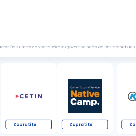
eme Da li umete da vodite teške razgovore na način da obe strane budu za
rate, pronađete...
Zapratite
Zapratite
Za