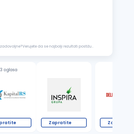
dovoljne?Verujete da se najbolji rezultati postižu
3 oglasa
18 oglasa
pratite
Zapratite
Zapratite