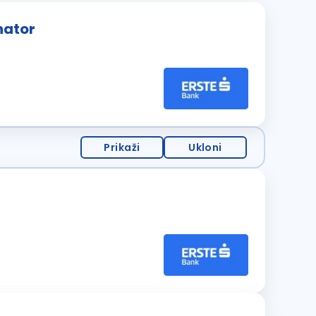
nator
Prikaži
Ukloni