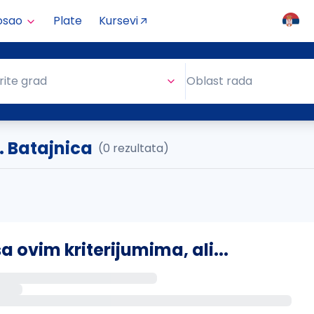
osao
Plate
Kursevi
Oblast rada
rite grad
Oblast rada
. Batajnica
(0 rezultata)
ovim kriterijumima, ali...
s putem email-a kada se pojave novi poslovi.