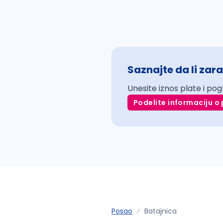
Saznajte da li zara
Unesite iznos plate i pog
Podelite informaciju o 
Posao
Batajnica