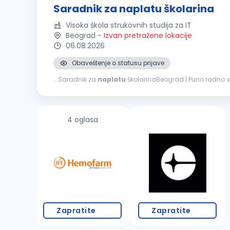
Saradnik za naplatu školarina
Visoka škola strukovnih studija za IT
Beograd
-
Izvan pretražene lokacije
06.08.2026
Obaveštenje o statusu prijave
...Saradnik za
naplatu
školarinaBeograd | Puno radno vr
razgovorom, a ne pritiskom? Znate da saslušate, pregova
4 oglasa
Zapratite
Zapratite