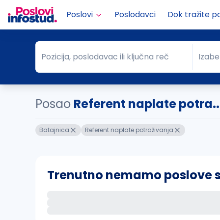
Poslovi
Poslodavci
Dok tražite p
Pozicija, poslodavac ili ključna reč
Izabe
Pozicija, poslodavac ili ključna reč
Grad
Posao
Referent naplate potra..
Batajnica
Referent naplate potraživanja
Trenutno nemamo poslove sa 
Ako sačuvate ovu pretragu, obavestićemo va