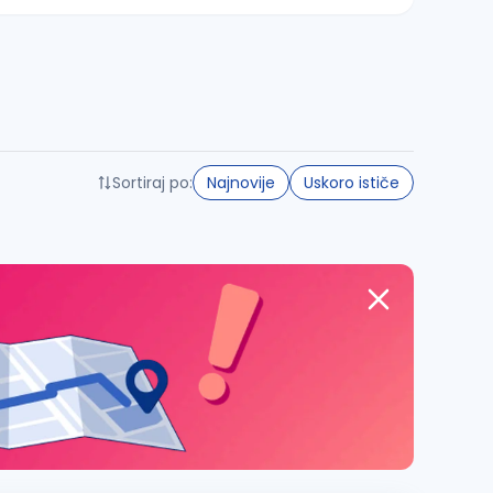
Sortiraj po:
Najnovije
Uskoro ističe