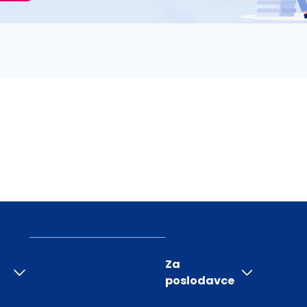
Za
poslodavce