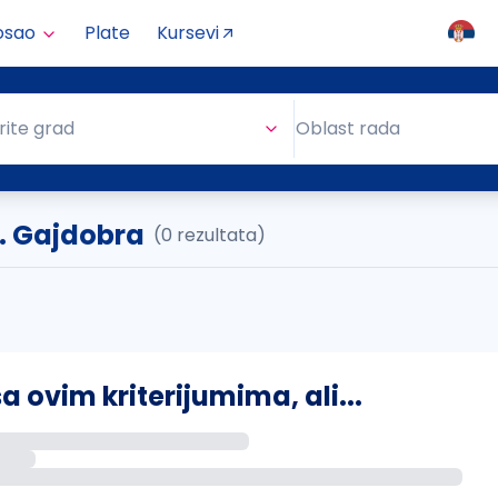
osao
Plate
Kursevi
Oblast rada
rite grad
Oblast rada
.. Gajdobra
(0 rezultata)
ovim kriterijumima, ali...
s putem email-a kada se pojave novi poslovi.