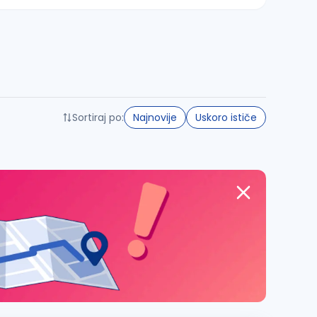
Sortiraj po:
Najnovije
Uskoro ističe