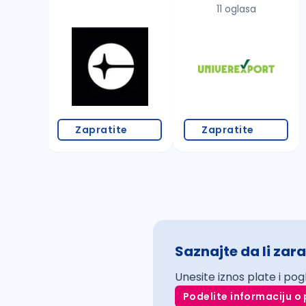
11 oglasa
Zapratite
Zapratite
Saznajte da li zara
Unesite iznos plate i pog
Podelite informaciju o 