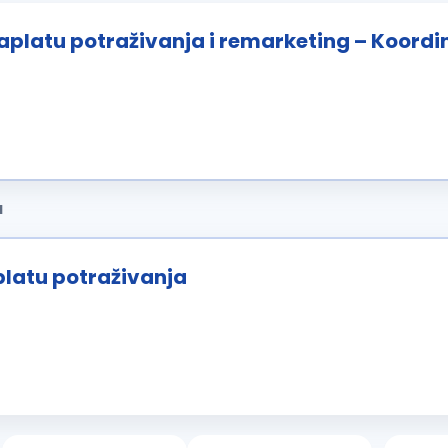
aplatu potraživanja i remarketing – Koordi
a
latu potraživanja