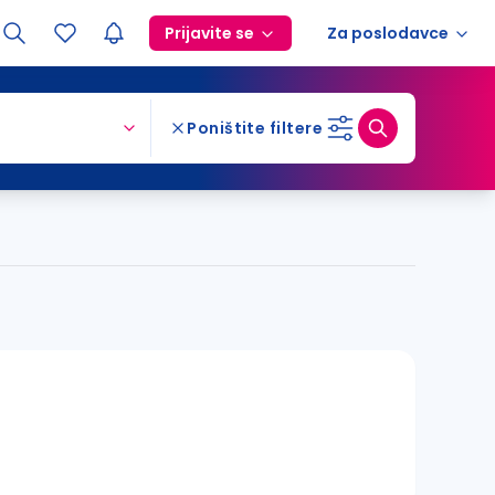
Prijavite se
Za poslodavce
Poništite filtere