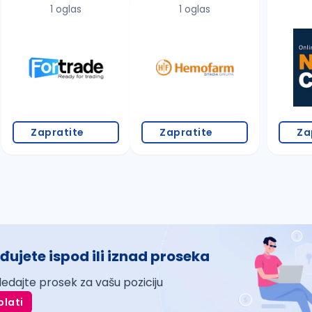
1 oglas
1 oglas
Zapratite
Zapratite
Za
đujete ispod ili iznad proseka
ledajte prosek za vašu poziciju
plati