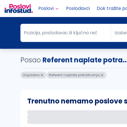
Poslovi
Poslodavci
Dok tražite p
Pozicija, poslodavac ili ključna reč
Izabe
Pozicija, poslodavac ili ključna reč
Grad
Posao
Referent naplate potra.
Gajdobra
Referent naplate potraživanja
Trenutno nemamo poslove sa 
Ako sačuvate ovu pretragu, obavestićemo va