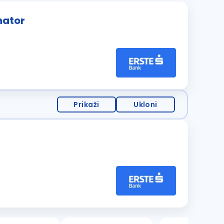
nator
Prikaži
Ukloni