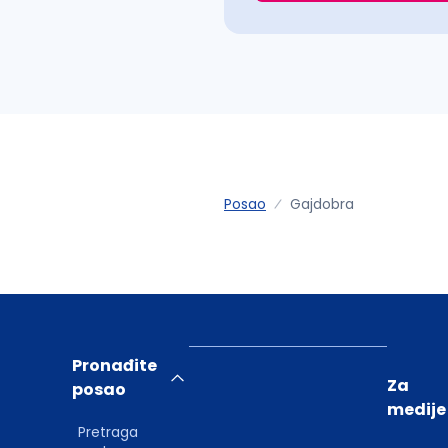
Posao
Gajdobra
Pronađite
Za
posao
medije
Pretraga