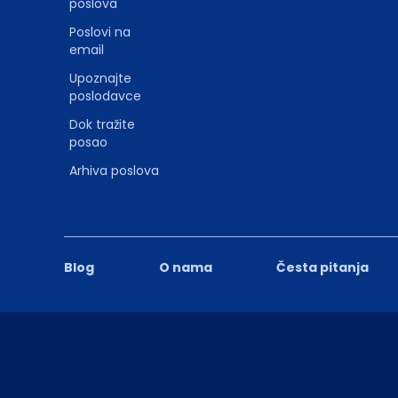
poslova
Poslovi na
email
Upoznajte
poslodavce
Dok tražite
posao
Arhiva poslova
Blog
O nama
Česta pitanja