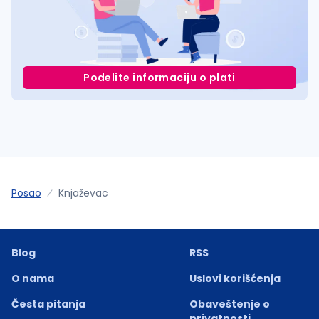
Podelite informaciju o plati
Posao
Knjaževac
Blog
RSS
O nama
Uslovi korišćenja
Česta pitanja
Obaveštenje o
privatnosti