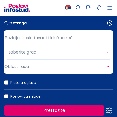
Pretraga
Pozicija, poslodavac ili ključna reč
Pozicija, poslodavac ili ključna reč
Izaberite grad
Grad
Oblast rada
Oblast rada
Plata u oglasu
Poslovi za mlade
Pretražite