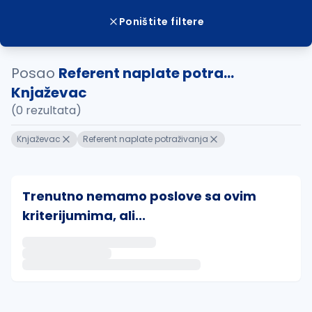
Poništite filtere
Posao
Referent naplate potra...
Knjaževac
(0 rezultata)
Knjaževac
Referent naplate potraživanja
Trenutno nemamo poslove sa ovim
kriterijumima, ali...
Ako sačuvate ovu pretragu, obavestićemo vas putem 