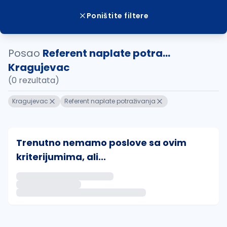
Poništite filtere
Posao
Referent naplate potra...
Kragujevac
(0 rezultata)
Kragujevac
Referent naplate potraživanja
Trenutno nemamo poslove sa ovim
kriterijumima, ali...
Ako sačuvate ovu pretragu, obavestićemo vas putem 