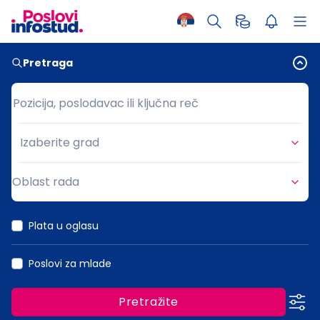
Pretraga
Pozicija, poslodavac ili ključna reč
Pozicija, poslodavac ili ključna reč
Izaberite grad
Grad
Oblast rada
Oblast rada
Plata u oglasu
Poslovi za mlade
Pretražite