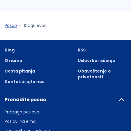
Posao
Kragujevac
Blog
RSS
O nama
Uslovi korišćenja
Česta pitanja
Obaveštenje o
privatnosti
Kontaktirajte nas
Pronađite posao
Pretraga poslova
Poslovi na email
Upoznajte poslodavce