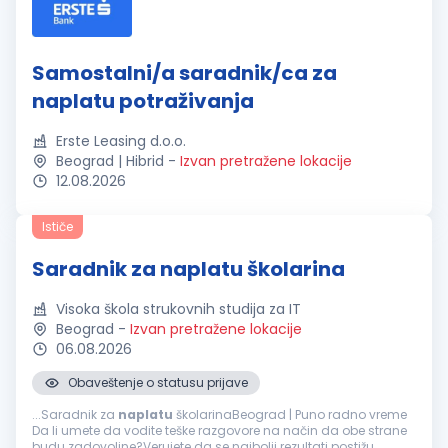
Samostalni/a saradnik/ca za
naplatu potraživanja
Erste Leasing d.o.o.
Beograd | Hibrid
-
Izvan pretražene lokacije
12.08.2026
Ističe
Saradnik za naplatu školarina
Visoka škola strukovnih studija za IT
Beograd
-
Izvan pretražene lokacije
06.08.2026
Obaveštenje o statusu prijave
...Saradnik za
naplatu
školarinaBeograd | Puno radno vreme
Da li umete da vodite teške razgovore na način da obe strane
budu zadovoljne?Verujete da se najbolji rezultati postižu