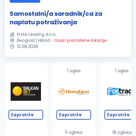
Samostalni/a saradnik/ca za
naplatu potraživanja
Erste Leasing d.o.o.
Beograd | Hibrid
-
Izvan pretražene lokacije
12.08.2026
1 oglas
1 oglas
Zapratite
Zapratite
Zapratite
11 oglasa
18 oglasa