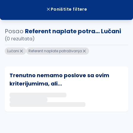
Poništite filtere
Posao
Referent naplate potra... Lučani
(0 rezultata)
Lučani
Referent naplate potraživanja
Trenutno nemamo poslove sa ovim
kriterijumima, ali...
Ako sačuvate ovu pretragu, obavestićemo vas putem 
uvajte pretragu