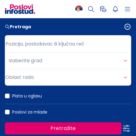
Pretraga
Pozicija, poslodavac ili ključna reč
Pozicija, poslodavac ili ključna reč
Izaberite grad
Grad
Oblast rada
Oblast rada
Plata u oglasu
Poslovi za mlade
Pretražite