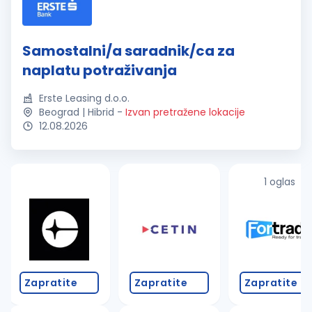
Samostalni/a saradnik/ca za
naplatu potraživanja
Erste Leasing d.o.o.
Beograd | Hibrid
-
Izvan pretražene lokacije
12.08.2026
1 oglas
Zapratite
Zapratite
Zapratite