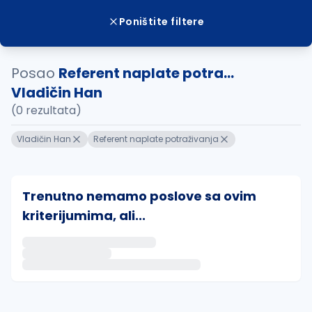
Poništite filtere
Posao
Referent naplate potra...
Vladičin Han
(0 rezultata)
Vladičin Han
Referent naplate potraživanja
Trenutno nemamo poslove sa ovim
kriterijumima, ali...
Ako sačuvate ovu pretragu, obavestićemo vas putem 