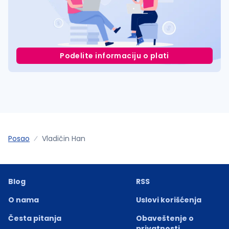
Podelite informaciju o plati
Posao
Vladičin Han
Blog
RSS
O nama
Uslovi korišćenja
Česta pitanja
Obaveštenje o
privatnosti