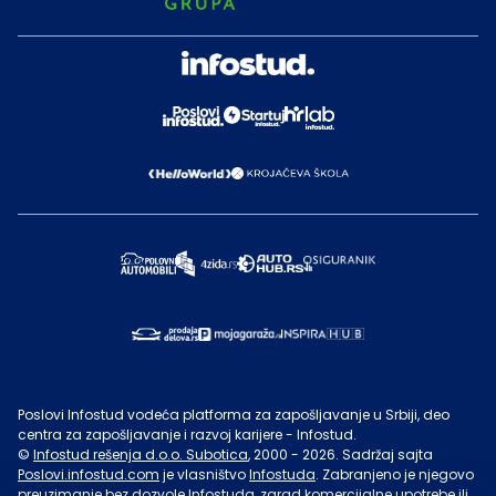
Poslovi Infostud vodeća platforma za zapošljavanje u Srbiji, deo
centra za zapošljavanje i razvoj karijere - Infostud.
©
Infostud rešenja d.o.o. Subotica
, 2000 -
2026
. Sadržaj sajta
Poslovi.infostud.com
je vlasništvo
Infostuda
. Zabranjeno je njegovo
preuzimanje bez dozvole
Infostuda
, zarad komercijalne upotrebe ili