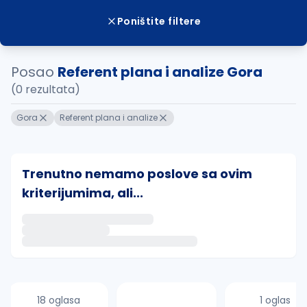
Poništite filtere
Posao
Referent plana i analize Gora
(0 rezultata)
Gora
Referent plana i analize
Trenutno nemamo poslove sa ovim
kriterijumima, ali...
Ako sačuvate ovu pretragu, obavestićemo vas putem 
uvajte pretragu
18 oglasa
1 oglas