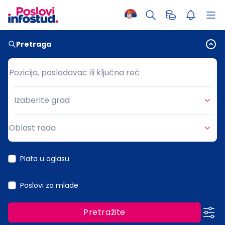
Pretraga
Pozicija, poslodavac ili ključna reč
Pozicija, poslodavac ili ključna reč
Izaberite grad
Grad
Oblast rada
Oblast rada
Plata u oglasu
Poslovi za mlade
Pretražite