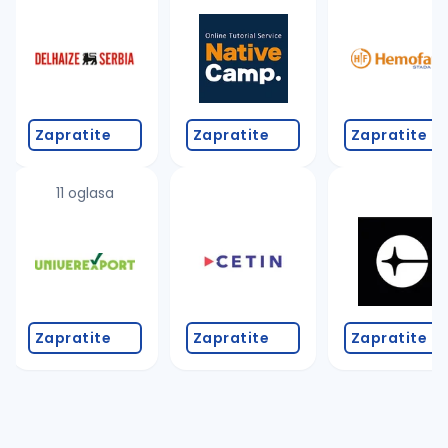
Takođe možete da:
proverite pravopisne greške (koristite č, ć, š, đ, ž,
povećajte radijus za odabrani grad
promenite odabrane filtere pretrage
Zapratite
Zapratite
Zapratite
11 oglasa
Zapratite
Zapratite
Zapratite