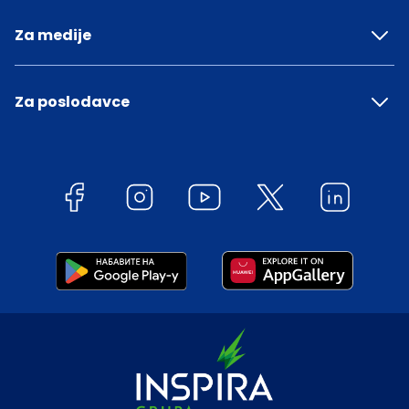
Za medije
Za poslodavce