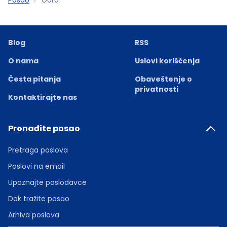
Blog
RSS
O nama
Uslovi korišćenja
Česta pitanja
Obaveštenje o
privatnosti
Kontaktirajte nas
Pronađite posao
Pretraga poslova
Poslovi na email
Upoznajte poslodavce
Dok tražite posao
Arhiva poslova