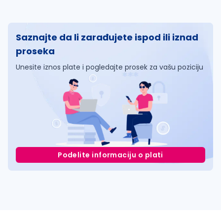
Saznajte da li zarađujete ispod ili iznad
proseka
Unesite iznos plate i pogledajte prosek za vašu poziciju
Podelite informaciju o plati