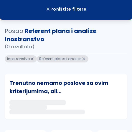
Poništite filtere
Posao
Referent plana i analize
Inostranstvo
(0 rezultata)
Inostranstvo
Referent plana i analize
Trenutno nemamo poslove sa ovim
kriterijumima, ali...
Ako sačuvate ovu pretragu, obavestićemo vas putem 