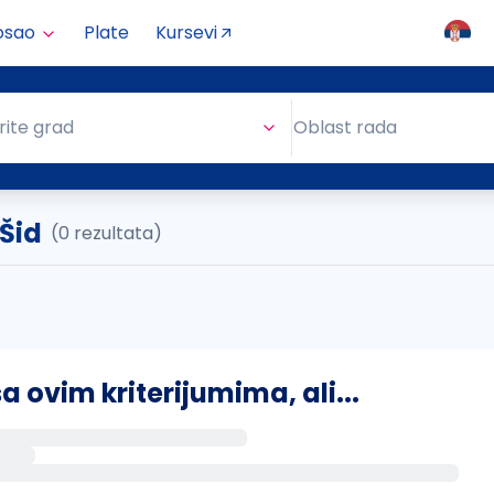
osao
Plate
Kursevi
Oblast rada
rite grad
Oblast rada
 Šid
(0 rezultata)
ovim kriterijumima, ali...
s putem email-a kada se pojave novi poslovi.