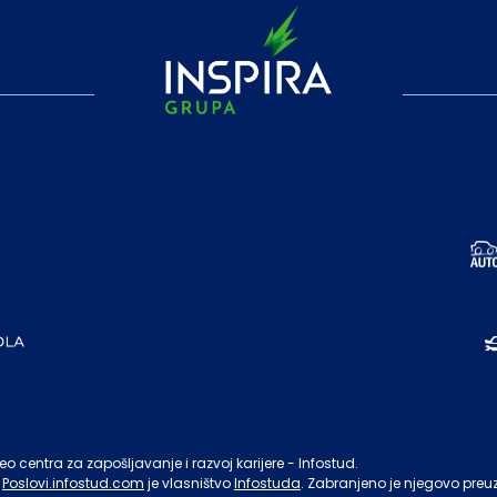
o centra za zapošljavanje i razvoj karijere - Infostud.
Poslovi.infostud.com
je vlasništvo
Infostuda
. Zabranjeno je njegovo preu