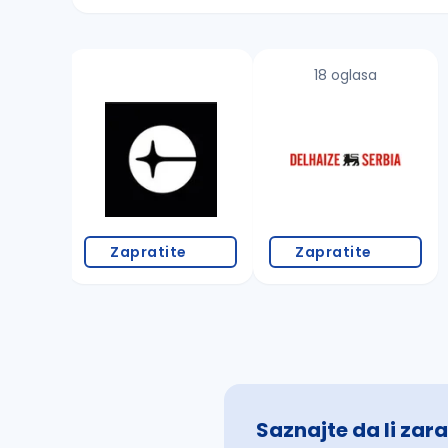
Sačuvajte pretragu
18 oglasa
Takođe možete da:
proverite pravopisne greške (koristite č, ć,
povećajte radijus za odabrani grad
promenite odabrane filtere pretrage
Zapratite
Zapratite
Saznajte da li zara