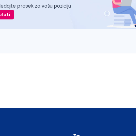
ledajte prosek za vašu poziciju
plati
Za