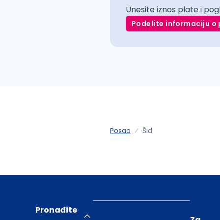
Unesite iznos plate i pog
Podelite informaciju o 
Posao
Šid
Pronađite
Za