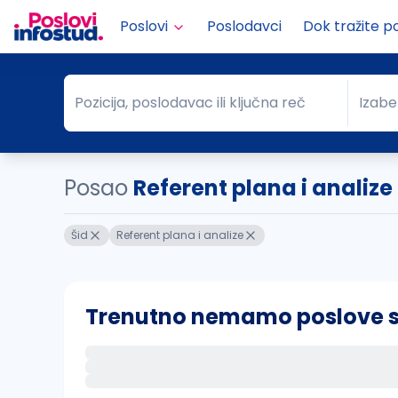
Poslovi
Poslodavci
Dok tražite p
Pozicija, poslodavac ili ključna reč
Izabe
Pozicija, poslodavac ili ključna reč
Grad
Posao
Referent plana i analize
Šid
Referent plana i analize
Trenutno nemamo poslove sa 
Ako sačuvate ovu pretragu, obavestićemo va