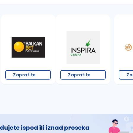
 š, đ, ž, dž)
Zapratite
Zapratite
Za
đujete ispod ili iznad proseka