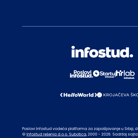
Poslovi Infostud vodeća platforma za zapošljavanje u Srbiji, de
©
Infostud rešenja d.o.o. Subotica
, 2000 -
2026
. Sadržaj sajta