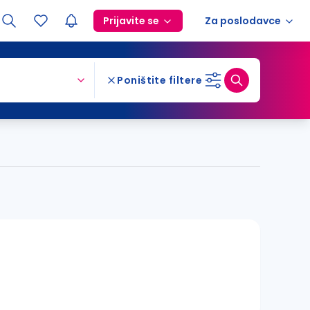
Prijavite se
Za poslodavce
Poništite filtere