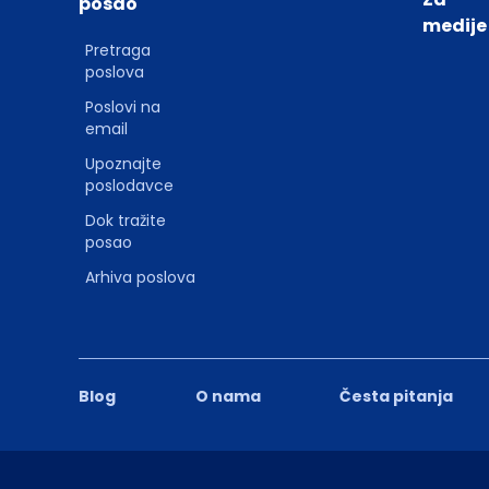
posao
medije
Pretraga
poslova
Poslovi na
email
Upoznajte
poslodavce
Dok tražite
posao
Arhiva poslova
Blog
O nama
Česta pitanja