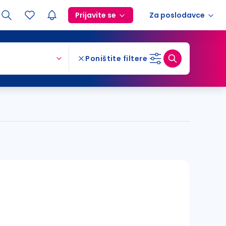
Prijavite se
Za poslodavce
Poništite filtere