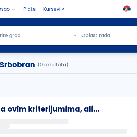
osao
Plate
Kursevi
Oblast rada
rite grad
Oblast rada
e Srbobran
(0 rezultata)
ovim kriterijumima, ali...
s putem email-a kada se pojave novi poslovi.