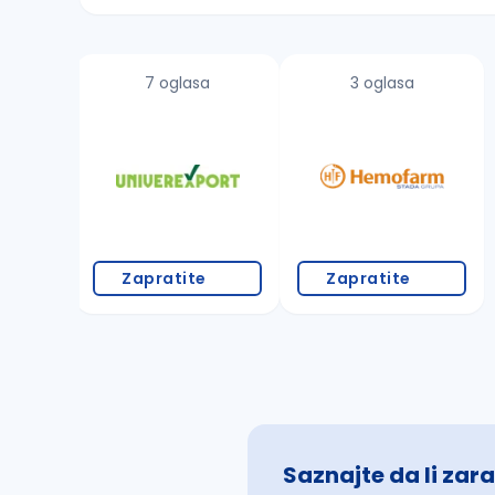
Sačuvajte pretragu
7 oglasa
3 oglasa
Takođe možete da:
proverite pravopisne greške (koristite č, ć,
povećajte radijus za odabrani grad
promenite odabrane filtere pretrage
Zapratite
Zapratite
Saznajte da li zara