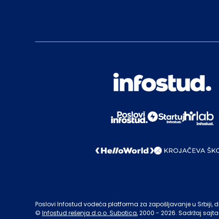
Poslovi Infostud vodeća platforma za zapošljavanje u Srbiji, de
©
Infostud rešenja d.o.o. Subotica
, 2000 -
2026
. Sadržaj sajta