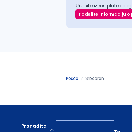
Unesite iznos plate i pog
Podelite informaciju o 
Posao
Srbobran
Pronađite
Za