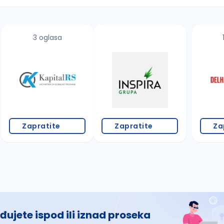
3 oglasa
 š, đ, ž, dž)
Zapratite
Zapratite
Za
đujete ispod ili iznad proseka