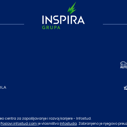
o centra za zapošljavanje i razvoj karijere - Infostud.
Poslovi.infostud.com
je vlasništvo
Infostuda
. Zabranjeno je njegovo preu