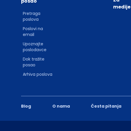
posao
medije
Pretraga
poslova
Poslovi na
email
Upoznajte
poslodavce
Dok tražite
posao
Arhiva poslova
Blog
O nama
Česta pitanja