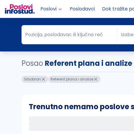
Poslovi
Poslodavci
Dok tražite p
Pozicija, poslodavac ili ključna reč
Izabe
Pozicija, poslodavac ili ključna reč
Grad
Posao
Referent plana i analiz
Srbobran
Referent plana i analize
Trenutno nemamo poslove sa 
Ako sačuvate ovu pretragu, obavestićemo va