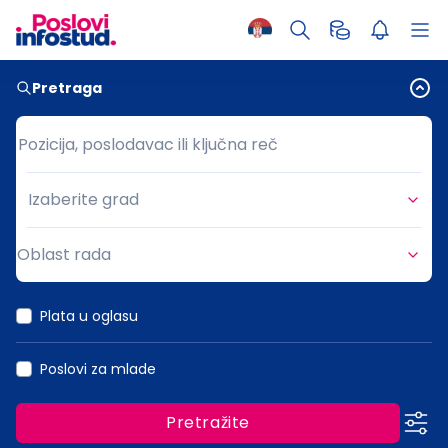
Pretraga
Pozicija, poslodavac ili ključna reč
Pozicija, poslodavac ili ključna reč
Izaberite grad
Grad
Oblast rada
Oblast rada
Plata u oglasu
Poslovi za mlade
Pretražite