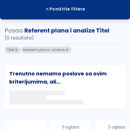
Poništite filtere
Posao
Referent plana i analize Titel
(0 rezultata)
Titel
Referent plana i analize
Trenutno nemamo poslove sa ovim
kriterijumima, ali...
Ako sačuvate ovu pretragu, obavestićemo vas putem 
uvajte pretragu
11 oglasa
3 oglasa