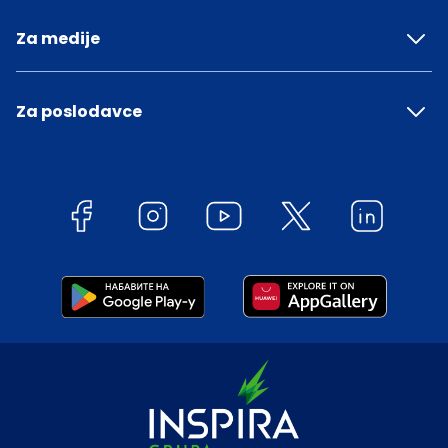
Za medije
Za poslodavce