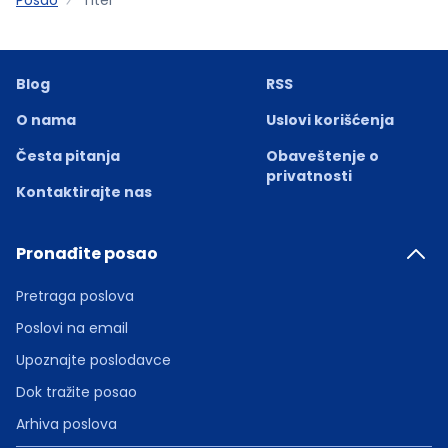
Blog
RSS
O nama
Uslovi korišćenja
Česta pitanja
Obaveštenje o
privatnosti
Kontaktirajte nas
Pronađite posao
Pretraga poslova
Poslovi na email
Upoznajte poslodavce
Dok tražite posao
Arhiva poslova