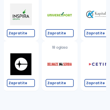
Takođe možete da:
proverite pravopisne greške (koristite č, ć, š, đ, ž,
povećajte radijus za odabrani grad
promenite odabrane filtere pretrage
Zapratite
Zapratite
Zapratite
18 oglasa
Zapratite
Zapratite
Zapratite