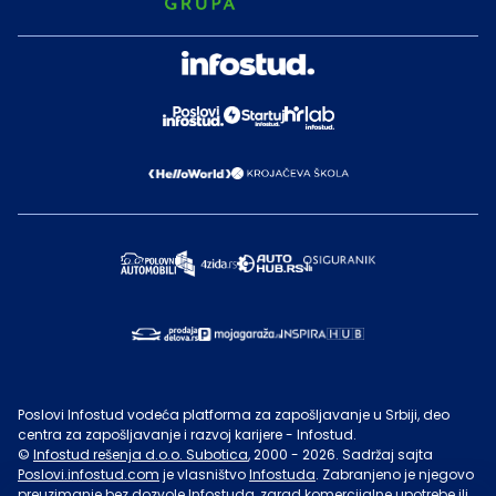
Poslovi Infostud vodeća platforma za zapošljavanje u Srbiji, deo
centra za zapošljavanje i razvoj karijere - Infostud.
©
Infostud rešenja d.o.o. Subotica
, 2000 -
2026
. Sadržaj sajta
Poslovi.infostud.com
je vlasništvo
Infostuda
. Zabranjeno je njegovo
preuzimanje bez dozvole
Infostuda
, zarad komercijalne upotrebe ili