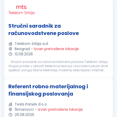
Stručni saradnik za
računovodstvene poslove
Telekom Srbija a.d.
Beograd
-
Izvan pretražene lokacije
13.08.2026
...Stručni saradnik za računovodstvene poslove Telekom Srbija
Grupa je lider u oblasti telekomunikacija i kao takva pruža širok
spektar usluga fiksne telefonije, mobilne, televizijske i internet
komunikacije za preko 12 miliona korisnika. U poslovanju...
Referent robno materijalnog i
finansijskog poslovanja
Tesla Panels d.o.o.
Šimanovci
-
Izvan pretražene lokacije
26.08.2026