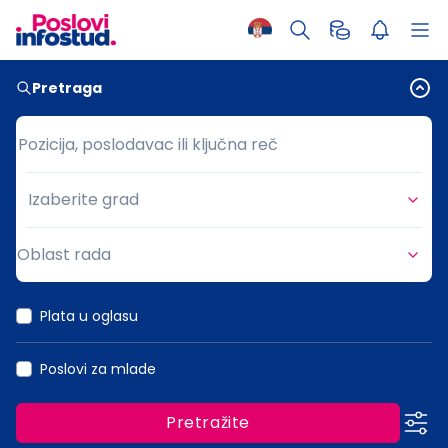
Pretraga
Pozicija, poslodavac ili ključna reč
Pozicija, poslodavac ili ključna reč
Izaberite grad
Grad
Oblast rada
Oblast rada
Plata u oglasu
Poslovi za mlade
Pretražite