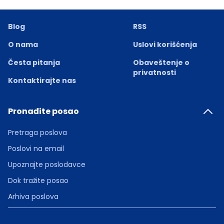
Blog
RSS
O nama
Uslovi korišćenja
Česta pitanja
Obaveštenje o
privatnosti
Kontaktirajte nas
Pronađite posao
Pretraga poslova
Poslovi na email
Upoznajte poslodavce
Dok tražite posao
Arhiva poslova