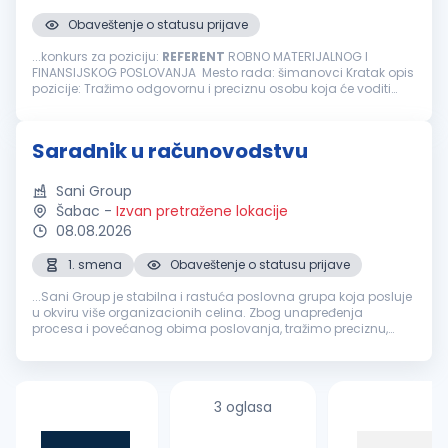
Obaveštenje o statusu prijave
...konkurs za poziciju:
REFERENT
ROBNO MATERIJALNOG I
FINANSIJSKOG POSLOVANJA Mesto rada: šimanovci Kratak opis
pozicije: Tražimo odgovornu i preciznu osobu koja će voditi
robno-materijalnu i finansijsku evidenciju, obezbeđivati
tačnost podataka u ERP...
Saradnik u računovodstvu
Sani Group
Šabac
-
Izvan pretražene lokacije
08.08.2026
1. smena
Obaveštenje o statusu prijave
...Sani Group je stabilna i rastuća poslovna grupa koja posluje
u okviru više organizacionih celina. Zbog unapređenja
procesa i povećanog obima poslovanja, tražimo preciznu,
odgovornu i analitičnu osobu za poziciju:
Referent
u
računovodstvu Ključne...
3 oglasa