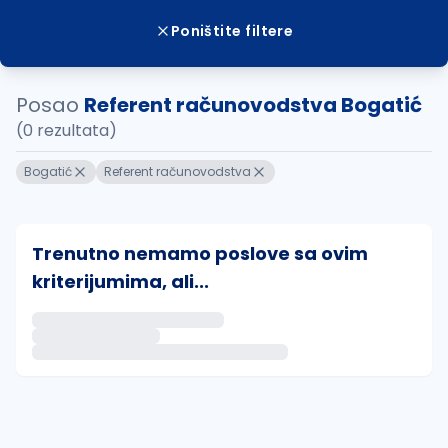
Poništite filtere
Posao
Referent računovodstva Bogatić
(0 rezultata)
Bogatić
Referent računovodstva
Trenutno nemamo poslove sa ovim
kriterijumima, ali...
Ako sačuvate ovu pretragu, obavestićemo vas putem 
uvajte pretragu