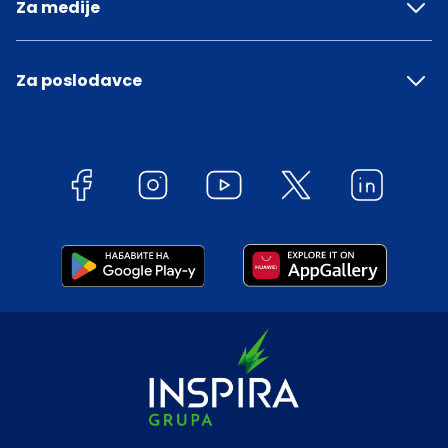
Za medije
Za poslodavce