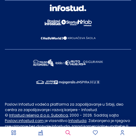
Poslovi Infostud vodeća platforma za zapošljavanje u Srbiji, deo
centra za zapošljavanje i razvoj karijere - Infostud.
©
Infostud rešenja d.o.o. Subotica
, 2000 -
2026
. Sadržaj sajta
Poslovi.infostud.com
je vlasništvo
Infostuda
. Zabranjeno je njegovo
preuzimanje bez dozvole
Infostuda
, zarad komercijalne upotrebe ili
u druge svrhe, osim za lične potrebe posetilaca sajta.
Uslovi