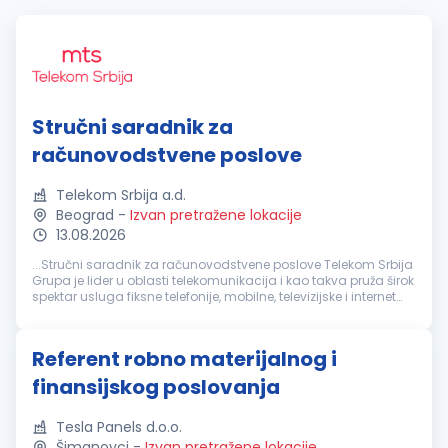
Stručni saradnik za
računovodstvene poslove
Telekom Srbija a.d.
Beograd
-
Izvan pretražene lokacije
13.08.2026
...Stručni saradnik za računovodstvene poslove Telekom Srbija
Grupa je lider u oblasti telekomunikacija i kao takva pruža širok
spektar usluga fiksne telefonije, mobilne, televizijske i internet
komunikacije za preko 12 miliona korisnika. U poslovanju...
Referent robno materijalnog i
finansijskog poslovanja
Tesla Panels d.o.o.
Šimanovci
-
Izvan pretražene lokacije