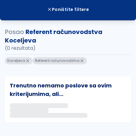
Poništite filtere
Posao
Referent računovodstva
Koceljeva
(0 rezultata)
Koceljeva
Referent računovodstva
Trenutno nemamo poslove sa ovim
kriterijumima, ali...
Ako sačuvate ovu pretragu, obavestićemo vas putem 