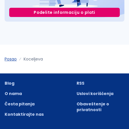
Podelite informaciju o plati
Posao
Koceljeva
Blog
RSS
O nama
Uslovi korišćenja
Česta pitanja
Obaveštenje o
privatnosti
Kontaktirajte nas