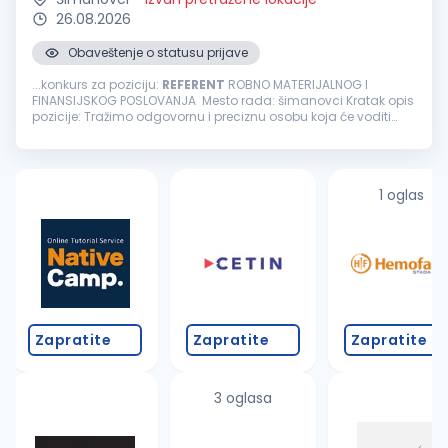
26.08.2026
Obaveštenje o statusu prijave
...konkurs za poziciju:
REFERENT
ROBNO MATERIJALNOG I
FINANSIJSKOG POSLOVANJA Mesto rada: šimanovci Kratak opis
pozicije: Tražimo odgovornu i preciznu osobu koja će voditi
robno-materijalnu i finansijsku evidenciju, obezbeđivati
tačnost podataka u ERP...
1 oglas
Zapratite
Zapratite
Zapratite
3 oglasa