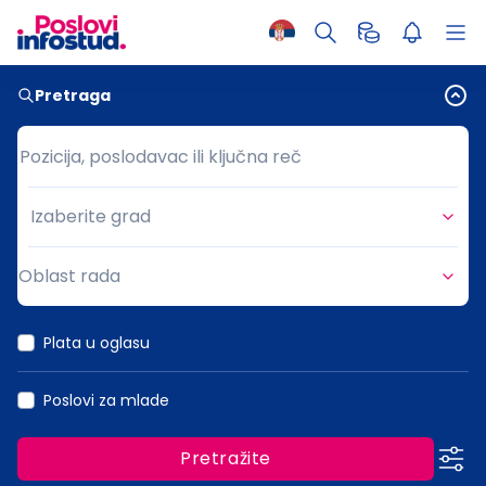
Pretraga
Pozicija, poslodavac ili ključna reč
Pozicija, poslodavac ili ključna reč
Izaberite grad
Grad
Oblast rada
Oblast rada
Plata u oglasu
Poslovi za mlade
Pretražite