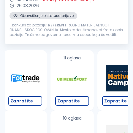
26.08.2026
Obaveštenje o statusu prijave
...konkurs za poziciju:
REFERENT
ROBNO MATERIJALNOG I
FINANSIJSKOG POSLOVANJA Mesto rada: šimanovci Kratak opis
pozicije: Tražimo odgovornu i preciznu osobu koja će voditi
robno-materijalnu i finansijsku evidenciju, obezbeđivati
tačnost podataka u ERP...
11 oglasa
Zapratite
Zapratite
Zapratite
18 oglasa