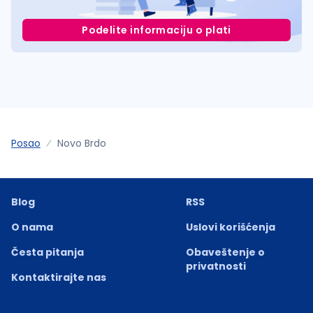
Podelite informaciju o plati
Posao
Novo Brdo
Blog
RSS
O nama
Uslovi korišćenja
Česta pitanja
Obaveštenje o
privatnosti
Kontaktirajte nas