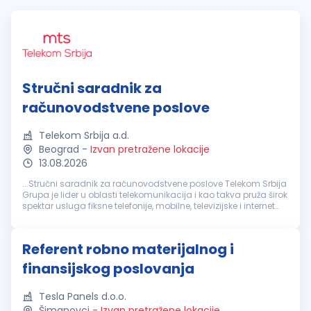
Stručni saradnik za
računovodstvene poslove
Telekom Srbija a.d.
Beograd
-
Izvan pretražene lokacije
13.08.2026
...Stručni saradnik za računovodstvene poslove Telekom Srbija
Grupa je lider u oblasti telekomunikacija i kao takva pruža širok
spektar usluga fiksne telefonije, mobilne, televizijske i internet
komunikacije za preko 12 miliona korisnika. U poslovanju...
Referent robno materijalnog i
finansijskog poslovanja
Tesla Panels d.o.o.
Šimanovci
-
Izvan pretražene lokacije