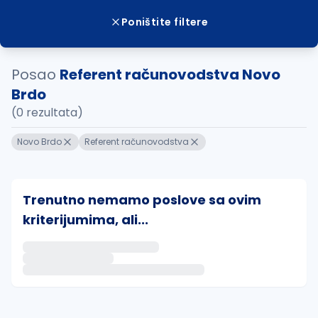
Poništite filtere
Posao
Referent računovodstva Novo
Brdo
(0 rezultata)
Novo Brdo
Referent računovodstva
Trenutno nemamo poslove sa ovim
kriterijumima, ali...
Ako sačuvate ovu pretragu, obavestićemo vas putem 