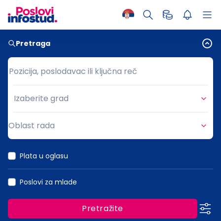
Pretraga
Pozicija, poslodavac ili ključna reč
Pozicija, poslodavac ili ključna reč
Izaberite grad
Grad
Oblast rada
Oblast rada
Plata u oglasu
Poslovi za mlade
Pretražite