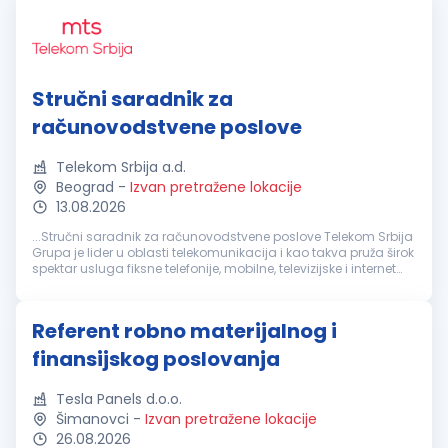
Stručni saradnik za
računovodstvene poslove
Telekom Srbija a.d.
Beograd
-
Izvan pretražene lokacije
13.08.2026
...Stručni saradnik za računovodstvene poslove Telekom Srbija
Grupa je lider u oblasti telekomunikacija i kao takva pruža širok
spektar usluga fiksne telefonije, mobilne, televizijske i internet
komunikacije za preko 12 miliona korisnika. U poslovanju...
Referent robno materijalnog i
finansijskog poslovanja
Tesla Panels d.o.o.
Šimanovci
-
Izvan pretražene lokacije
26.08.2026