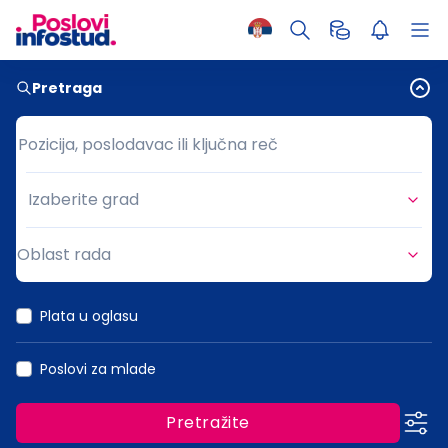
Pretraga
Pozicija, poslodavac ili ključna reč
Pozicija, poslodavac ili ključna reč
Izaberite grad
Grad
Oblast rada
Oblast rada
Plata u oglasu
Poslovi za mlade
Pretražite