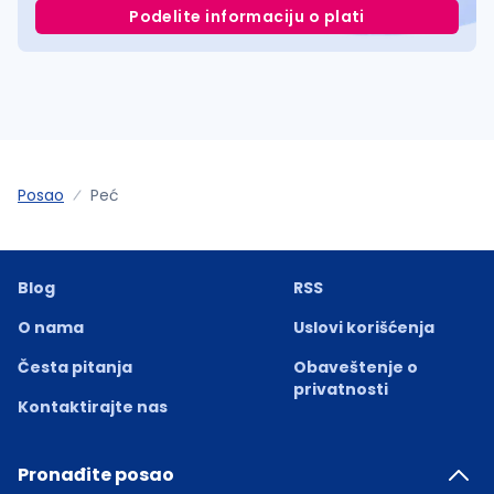
Podelite informaciju o plati
Posao
Peć
Blog
RSS
O nama
Uslovi korišćenja
Česta pitanja
Obaveštenje o
privatnosti
Kontaktirajte nas
Pronađite posao