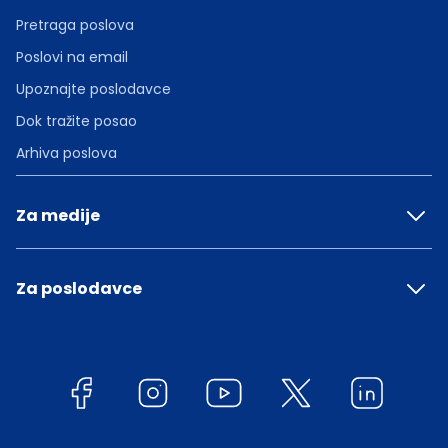
Pretraga poslova
Poslovi na email
Upoznajte poslodavce
Dok tražite posao
Arhiva poslova
Za medije
Za poslodavce