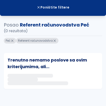
Poništite filtere
Posao
Referent računovodstva Peć
(0 rezultata)
Peć
Referent računovodstva
Trenutno nemamo poslove sa ovim
kriterijumima, ali...
Ako sačuvate ovu pretragu, obavestićemo vas putem 
uvajte pretragu