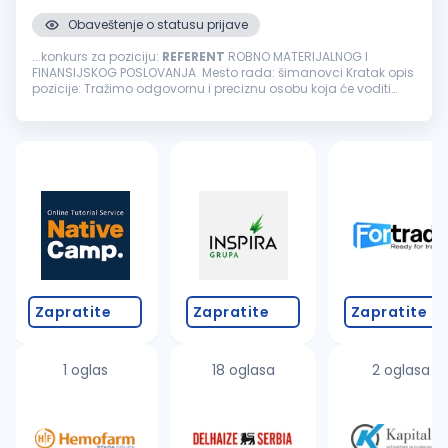
Obaveštenje o statusu prijave
...konkurs za poziciju:
REFERENT
ROBNO MATERIJALNOG I
FINANSIJSKOG POSLOVANJA Mesto rada: šimanovci Kratak opis
pozicije: Tražimo odgovornu i preciznu osobu koja će voditi
robno-materijalnu i finansijsku evidenciju, obezbeđivati
tačnost podataka u ERP...
Zapratite
Zapratite
Zapratite
1 oglas
18 oglasa
2 oglasa