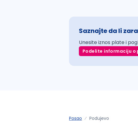
Saznajte da li zara
Unesite iznos plate i pog
Podelite informaciju o 
Posao
Podujevo