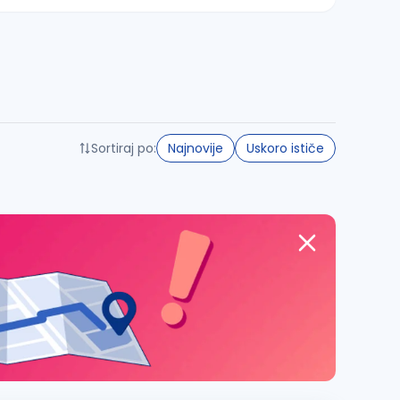
Sortiraj po:
Najnovije
Uskoro ističe