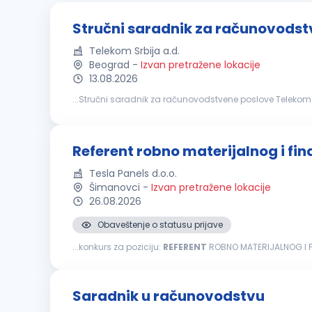
Stručni saradnik za računovodst
Telekom Srbija a.d.
Beograd
-
Izvan pretražene lokacije
13.08.2026
...Stručni saradnik za računovodstvene poslove Telekom Sr
mobilne, televizijske i internet komunikacije za preko 12 mi
Referent robno materijalnog i fi
Tesla Panels d.o.o.
Šimanovci
-
Izvan pretražene lokacije
26.08.2026
Obaveštenje o statusu prijave
...konkurs za poziciju:
REFERENT
ROBNO MATERIJALNOG I FI
materijalnu i finansijsku evidenciju, obezbeđivati tačnos
Saradnik u računovodstvu