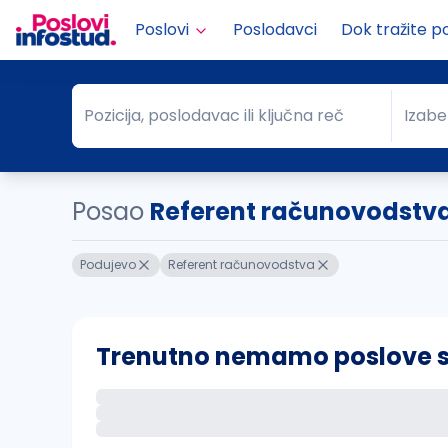
Poslovi
Poslodavci
Dok tražite p
Pozicija, poslodavac ili ključna reč
Izabe
Pozicija, poslodavac ili ključna reč
Grad
Posao
Referent računovodstv
Podujevo
Referent računovodstva
Trenutno nemamo poslove sa 
Ako sačuvate ovu pretragu, obavestićemo va