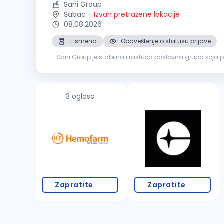
Sani Group
Šabac
-
Izvan pretražene lokacije
08.08.2026
1. smena
Obaveštenje o statusu prijave
...Sani Group je stabilna i rastuća poslovna grupa koja
odgovornu i analitičnu osobu za poziciju:
Referent
u ra
3 oglasa
Zapratite
Zapratite