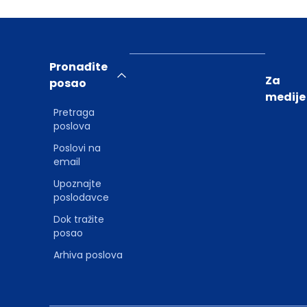
Pronađite
Za
posao
medije
Pretraga
poslova
Poslovi na
email
Upoznajte
poslodavce
Dok tražite
posao
Arhiva poslova