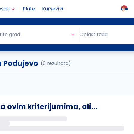
osao
Plate
Kursevi
Oblast rada
rite grad
Oblast rada
a Podujevo
(0 rezultata)
ovim kriterijumima, ali...
s putem email-a kada se pojave novi poslovi.