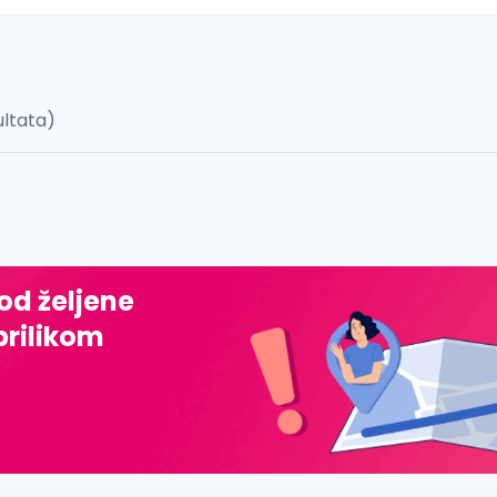
ultata)
 š, đ, ž, dž)
 od željene
prilikom