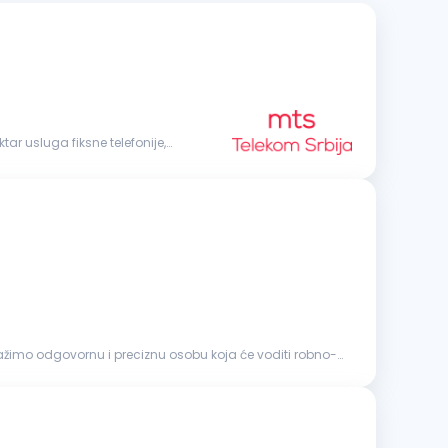
ar usluga fiksne telefonije,
žimo odgovornu i preciznu osobu koja će voditi robno-