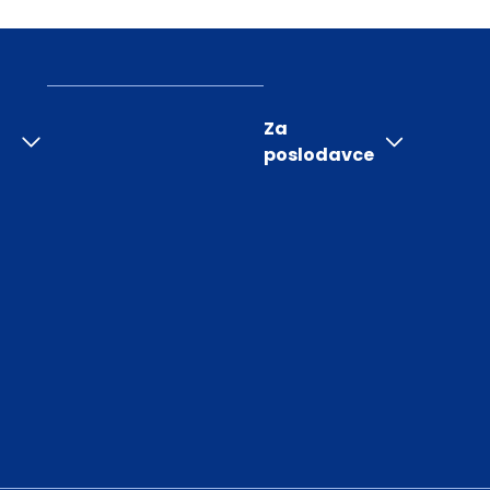
Za
poslodavce