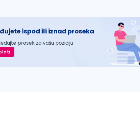
đujete ispod ili iznad proseka
ledajte prosek za vašu poziciju
plati