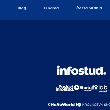
Blog
O nama
Česta pitanja