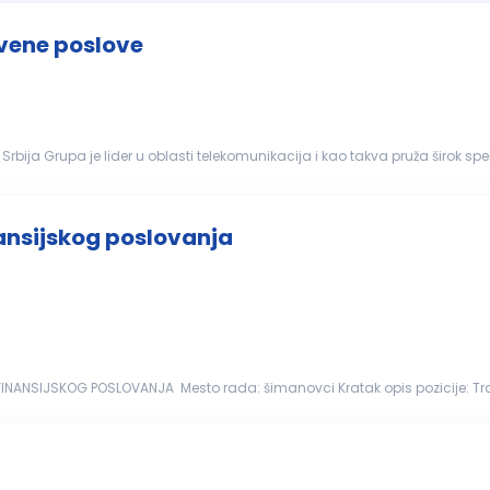
vene poslove
bija Grupa je lider u oblasti telekomunikacija i kao takva pruža širok spekt
liona korisnika. U poslovanju...
nansijskog poslovanja
NANSIJSKOG POSLOVANJA Mesto rada: šimanovci Kratak opis pozicije: Tra
t podataka u ERP...