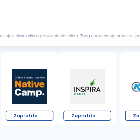
 posluje u okviru više organizacionih celina. Zbog unapređenja procesa i
čunovodstvu Ključne...
Zapratite
Zapratite
Za